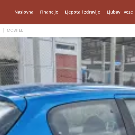
Naslovna
Financije
Ljepota i zdravlje
Ljubav i veze