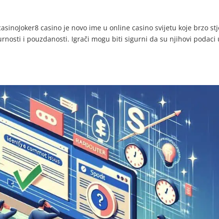
asinoJoker8 casino je novo ime u online casino svijetu koje brzo st
urnosti i pouzdanosti. Igrači mogu biti sigurni da su njihovi podaci 