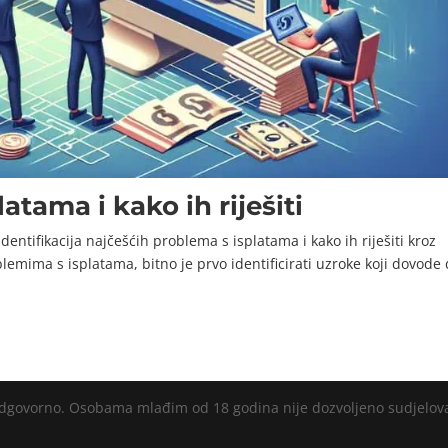
atama i kako ih riješiti
Identifikacija najčešćih problema s isplatama i kako ih riješiti kroz
mima s isplatama, bitno je prvo identificirati uzroke koji dovode
 odgovorno. Osobama mlađim od 18 godina nije dozvoljeno sudjelov