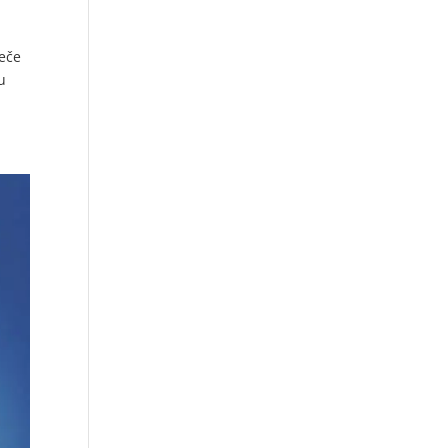
ječe
u