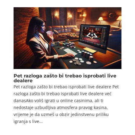
Pet razloga zašto bi trebao isprobati live
dealere
Pet razloga zašto bi trebao isprobati live dealere Pet
razloga zašto bi trebao isprobati live dealere već
danasAko voliš igrati u online casinima, ali ti
nedostaje uzbudljiva atmosfera pravog kasina,
vrijeme je da uzmeš u obzir jedinstvenu priliku
igranja s live...