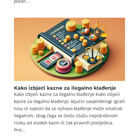
Jedan...
Kako izbjeći kazne za ilegalno klađenje
Kako izbjeći kazne za ilegalno klađenje Kako izbjeći
kazne za ilegalno klađenje: ključni savjetiMnogi igrači
nisu ni svjesni da se njihovo klađenje može smatrati
ilegalnim, zbog čega se često izlažu nepotrebnom
riziku od visokih kazni ili čak pravnih posljedica.
Prvi...