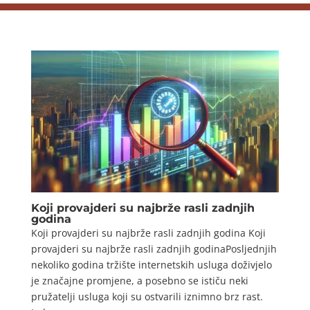
Koji provajderi su najbrže rasli zadnjih
godina
Koji provajderi su najbrže rasli zadnjih godina Koji
provajderi su najbrže rasli zadnjih godinaPosljednjih
nekoliko godina tržište internetskih usluga doživjelo
je značajne promjene, a posebno se ističu neki
pružatelji usluga koji su ostvarili iznimno brz rast.