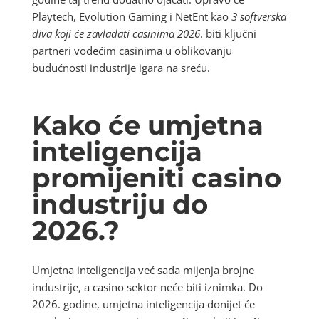
Playtech, Evolution Gaming i NetEnt kao
3 softverska
diva koji će zavladati casinima 2026
. biti ključni
partneri vodećim casinima u oblikovanju
budućnosti industrije igara na sreću.
Kako će umjetna
inteligencija
promijeniti casino
industriju do
2026.?
Umjetna inteligencija već sada mijenja brojne
industrije, a casino sektor neće biti iznimka. Do
2026. godine, umjetna inteligencija donijet će