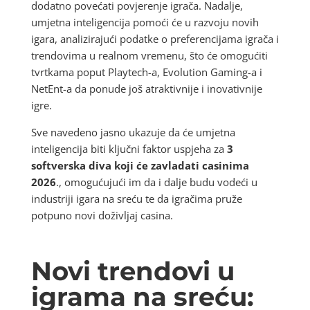
dodatno povećati povjerenje igrača. Nadalje,
umjetna inteligencija pomoći će u razvoju novih
igara, analizirajući podatke o preferencijama igrača i
trendovima u realnom vremenu, što će omogućiti
tvrtkama poput Playtech-a, Evolution Gaming-a i
NetEnt-a da ponude još atraktivnije i inovativnije
igre.
Sve navedeno jasno ukazuje da će umjetna
inteligencija biti ključni faktor uspjeha za
3
softverska diva koji će zavladati casinima
2026
., omogućujući im da i dalje budu vodeći u
industriji igara na sreću te da igračima pruže
potpuno novi doživljaj casina.
Novi trendovi u
igrama na sreću: