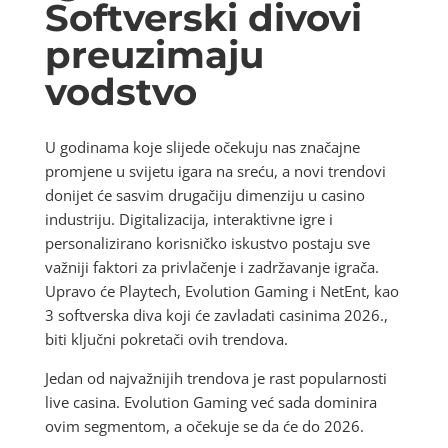
Softverski divovi
preuzimaju
vodstvo
U godinama koje slijede očekuju nas značajne
promjene u svijetu igara na sreću, a novi trendovi
donijet će sasvim drugačiju dimenziju u casino
industriju. Digitalizacija, interaktivne igre i
personalizirano korisničko iskustvo postaju sve
važniji faktori za privlačenje i zadržavanje igrača.
Upravo će Playtech, Evolution Gaming i NetEnt, kao
3 softverska diva koji će zavladati casinima 2026.,
biti ključni pokretači ovih trendova.
Jedan od najvažnijih trendova je rast popularnosti
live casina. Evolution Gaming već sada dominira
ovim segmentom, a očekuje se da će do 2026.