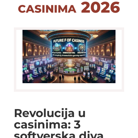
casinima 2026
Revolucija u
casinima: 3
softverska diva