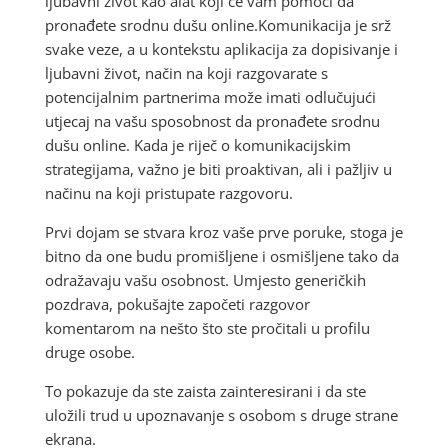
ljubavni život kao alat koji će vam pomoći da
pronađete srodnu dušu online.Komunikacija je srž
svake veze, a u kontekstu aplikacija za dopisivanje i
ljubavni život, način na koji razgovarate s
potencijalnim partnerima može imati odlučujući
utjecaj na vašu sposobnost da pronađete srodnu
dušu online. Kada je riječ o komunikacijskim
strategijama, važno je biti proaktivan, ali i pažljiv u
načinu na koji pristupate razgovoru.
Prvi dojam se stvara kroz vaše prve poruke, stoga je
bitno da one budu promišljene i osmišljene tako da
odražavaju vašu osobnost. Umjesto generičkih
pozdrava, pokušajte započeti razgovor
komentarom na nešto što ste pročitali u profilu
druge osobe.
To pokazuje da ste zaista zainteresirani i da ste
uložili trud u upoznavanje s osobom s druge strane
ekrana.