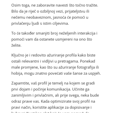
Osim toga, ne zaboravite navesti što točno tražite.
Bilo da je riječ o ozbiljnoj vezi, prijateljstvu ili
nečemu neobaveznom, jasnoća će pomoći u
privlačenju ljudi s istim ciljevima.
To će također smanjiti broj neželjenih interakcija i
pomoći vam da ostanete usmjereni na ono što
želite.
Ključno je i redovito ažuriranje profila kako biste
ostali relevantni i vidljivi u pretragama. Ponekad
male promjene, kao što su ažuriranje fotografija ili
hobija, mogu znatno povećati vaše šanse za uspjeh.
Zapamtite, vaš profil je temelj na kojem se gradi
prvi dojam i počinje komunikacija. Učinite ga
zanimljivim i privlačnim, ali prije svega, neka bude
odraz prave vas. Kada optimizirate svoj profil na
pravi način, koristite aplikacije za dopisivanje i