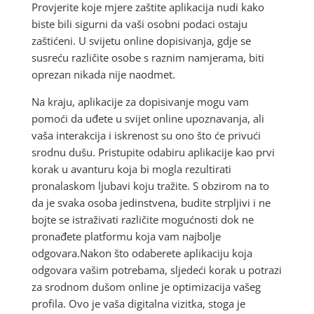
Provjerite koje mjere zaštite aplikacija nudi kako
biste bili sigurni da vaši osobni podaci ostaju
zaštićeni. U svijetu online dopisivanja, gdje se
susreću različite osobe s raznim namjerama, biti
oprezan nikada nije naodmet.
Na kraju, aplikacije za dopisivanje mogu vam
pomoći da uđete u svijet online upoznavanja, ali
vaša interakcija i iskrenost su ono što će privući
srodnu dušu. Pristupite odabiru aplikacije kao prvi
korak u avanturu koja bi mogla rezultirati
pronalaskom ljubavi koju tražite. S obzirom na to
da je svaka osoba jedinstvena, budite strpljivi i ne
bojte se istraživati različite mogućnosti dok ne
pronađete platformu koja vam najbolje
odgovara.Nakon što odaberete aplikaciju koja
odgovara vašim potrebama, sljedeći korak u potrazi
za srodnom dušom online je optimizacija vašeg
profila. Ovo je vaša digitalna vizitka, stoga je