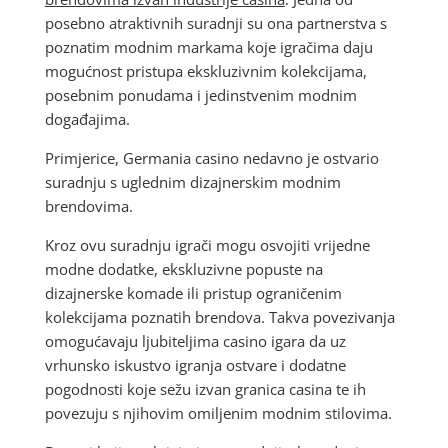
posebno atraktivnih suradnji su ona partnerstva s
poznatim modnim markama koje igračima daju
mogućnost pristupa ekskluzivnim kolekcijama,
posebnim ponudama i jedinstvenim modnim
događajima.
Primjerice, Germania casino nedavno je ostvario
suradnju s uglednim dizajnerskim modnim
brendovima.
Kroz ovu suradnju igrači mogu osvojiti vrijedne
modne dodatke, ekskluzivne popuste na
dizajnerske komade ili pristup ograničenim
kolekcijama poznatih brendova. Takva povezivanja
omogućavaju ljubiteljima casino igara da uz
vrhunsko iskustvo igranja ostvare i dodatne
pogodnosti koje sežu izvan granica casina te ih
povezuju s njihovim omiljenim modnim stilovima.