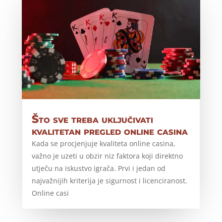
Što sve treba uključivati
kvalitetan pregled online casina
Kada se procjenjuje kvaliteta online casina,
važno je uzeti u obzir niz faktora koji direktno
utječu na iskustvo igrača. Prvi i jedan od
najvažnijih kriterija je sigurnost i licenciranost.
Online casi