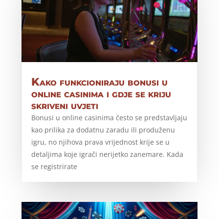
Kako funkcioniraju bonusi u
online casinima i gdje se kriju
skriveni uvjeti
Bonusi u online casinima često se predstavljaju
kao prilika za dodatnu zaradu ili produženu
igru, no njihova prava vrijednost krije se u
detaljima koje igrači nerijetko zanemare. Kada
se registrirate