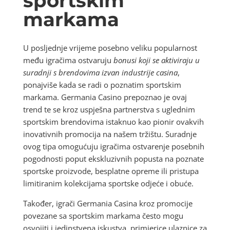
sportskim
markama
U posljednje vrijeme posebno veliku popularnost
među igračima ostvaruju
bonusi koji se aktiviraju u
suradnji s brendovima izvan industrije casina
,
ponajviše kada se radi o poznatim sportskim
markama. Germania Casino prepoznao je ovaj
trend te se kroz uspješna partnerstva s uglednim
sportskim brendovima istaknuo kao pionir ovakvih
inovativnih promocija na našem tržištu. Suradnje
ovog tipa omogućuju igračima ostvarenje posebnih
pogodnosti poput ekskluzivnih popusta na poznate
sportske proizvode, besplatne opreme ili pristupa
limitiranim kolekcijama sportske odjeće i obuće.
Također, igrači Germania Casina kroz promocije
povezane sa sportskim markama često mogu
osvojiti i jedinstvena iskustva, primjerice ulaznice za