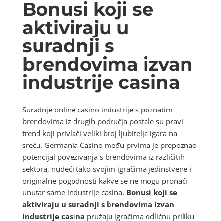
Bonusi koji se
aktiviraju u
suradnji s
brendovima izvan
industrije casina
Suradnje online casino industrije s poznatim
brendovima iz drugih područja postale su pravi
trend koji privlači veliki broj ljubitelja igara na
sreću. Germania Casino među prvima je prepoznao
potencijal povezivanja s brendovima iz različitih
sektora, nudeći tako svojim igračima jedinstvene i
originalne pogodnosti kakve se ne mogu pronaći
unutar same industrije casina.
Bonusi koji se
aktiviraju u suradnji s brendovima izvan
industrije casina
pružaju igračima odličnu priliku