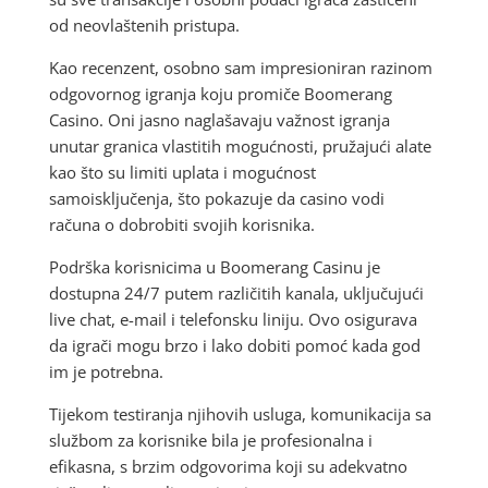
od neovlaštenih pristupa.
Kao recenzent, osobno sam impresioniran razinom
odgovornog igranja koju promiče Boomerang
Casino. Oni jasno naglašavaju važnost igranja
unutar granica vlastitih mogućnosti, pružajući alate
kao što su limiti uplata i mogućnost
samoisključenja, što pokazuje da casino vodi
računa o dobrobiti svojih korisnika.
Podrška korisnicima u Boomerang Casinu je
dostupna 24/7 putem različitih kanala, uključujući
live chat, e-mail i telefonsku liniju. Ovo osigurava
da igrači mogu brzo i lako dobiti pomoć kada god
im je potrebna.
Tijekom testiranja njihovih usluga, komunikacija sa
službom za korisnike bila je profesionalna i
efikasna, s brzim odgovorima koji su adekvatno