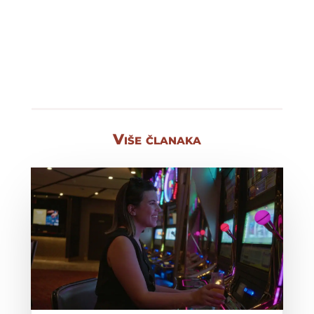
Više članaka