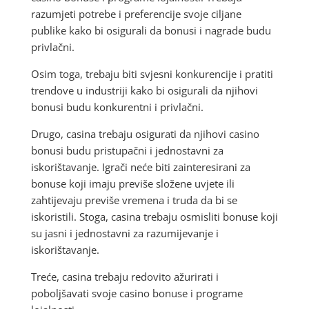
razumjeti potrebe i preferencije svoje ciljane
publike kako bi osigurali da bonusi i nagrade budu
privlačni.
Osim toga, trebaju biti svjesni konkurencije i pratiti
trendove u industriji kako bi osigurali da njihovi
bonusi budu konkurentni i privlačni.
Drugo, casina trebaju osigurati da njihovi casino
bonusi budu pristupačni i jednostavni za
iskorištavanje. Igrači neće biti zainteresirani za
bonuse koji imaju previše složene uvjete ili
zahtijevaju previše vremena i truda da bi se
iskoristili. Stoga, casina trebaju osmisliti bonuse koji
su jasni i jednostavni za razumijevanje i
iskorištavanje.
Treće, casina trebaju redovito ažurirati i
poboljšavati svoje casino bonuse i programe