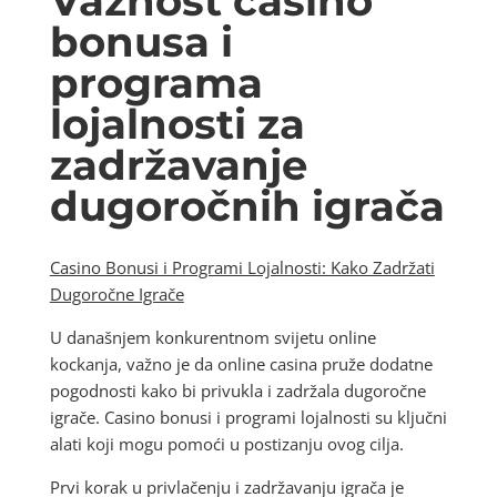
Važnost casino
bonusa i
programa
lojalnosti za
zadržavanje
dugoročnih igrača
Casino Bonusi i Programi Lojalnosti: Kako Zadržati
Dugoročne Igrače
U današnjem konkurentnom svijetu online
kockanja, važno je da online casina pruže dodatne
pogodnosti kako bi privukla i zadržala dugoročne
igrače. Casino bonusi i programi lojalnosti su ključni
alati koji mogu pomoći u postizanju ovog cilja.
Prvi korak u privlačenju i zadržavanju igrača je