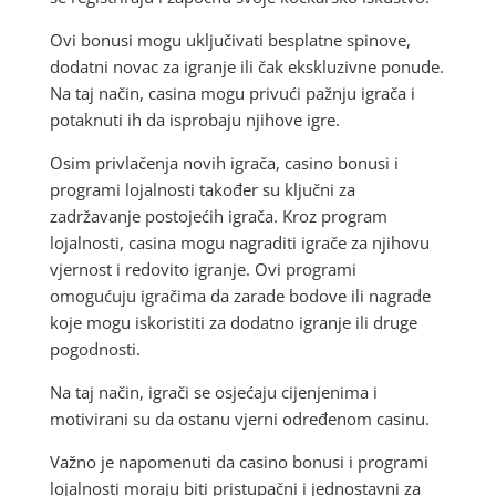
Ovi bonusi mogu uključivati besplatne spinove,
dodatni novac za igranje ili čak ekskluzivne ponude.
Na taj način, casina mogu privući pažnju igrača i
potaknuti ih da isprobaju njihove igre.
Osim privlačenja novih igrača, casino bonusi i
programi lojalnosti također su ključni za
zadržavanje postojećih igrača. Kroz program
lojalnosti, casina mogu nagraditi igrače za njihovu
vjernost i redovito igranje. Ovi programi
omogućuju igračima da zarade bodove ili nagrade
koje mogu iskoristiti za dodatno igranje ili druge
pogodnosti.
Na taj način, igrači se osjećaju cijenjenima i
motivirani su da ostanu vjerni određenom casinu.
Važno je napomenuti da casino bonusi i programi
lojalnosti moraju biti pristupačni i jednostavni za