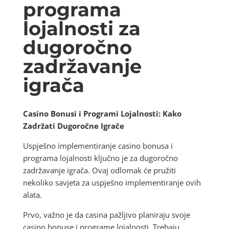
programa
lojalnosti za
dugoročno
zadržavanje
igrača
Casino Bonusi i Programi Lojalnosti: Kako
Zadržati Dugoročne Igrače
Uspješno implementiranje casino bonusa i
programa lojalnosti ključno je za dugoročno
zadržavanje igrača. Ovaj odlomak će pružiti
nekoliko savjeta za uspješno implementiranje ovih
alata.
Prvo, važno je da casina pažljivo planiraju svoje
casino bonuse i programe lojalnosti. Trebaju