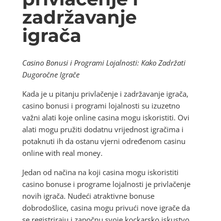
zadržavanje
igrača
Casino Bonusi i Programi Lojalnosti: Kako Zadržati
Dugoročne Igrače
Kada je u pitanju privlačenje i zadržavanje igrača,
casino bonusi i programi lojalnosti su izuzetno
važni alati koje online casina mogu iskoristiti. Ovi
alati mogu pružiti dodatnu vrijednost igračima i
potaknuti ih da ostanu vjerni određenom casinu
online with real money.
Jedan od načina na koji casina mogu iskoristiti
casino bonuse i programe lojalnosti je privlačenje
novih igrača. Nudeći atraktivne bonuse
dobrodošlice, casina mogu privući nove igrače da
se registriraju i započnu svoje kockarsko iskustvo.