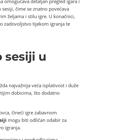
ima omogućava detaljan pregled igara i
o sesiji, čime se znatno povećava
m željama i stilu igre. U konačnici,
o zadovoljstvo tijekom igranja te
sesiji u
da najvažnija veća isplativost i duže
itijim dobicima, što dodatno
novca, čineći igre zabavnom
iji
mogu biti odličan odabir za
o igranja.
mirnijima i predvidljivijima.