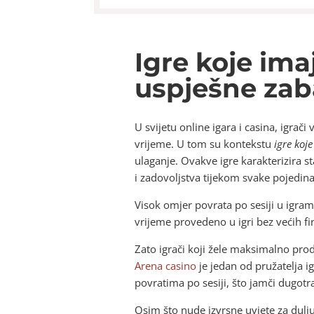
Igre koje ima
uspješne zab
U svijetu online igara i casina, igrači
vrijeme. U tom su kontekstu
igre koj
ulaganje. Ovakve igre karakterizira s
i zadovoljstva tijekom svake pojedina
Visok omjer povrata po sesiji u igra
vrijeme provedeno u igri bez većih fi
Zato igrači koji žele maksimalno prod
Arena casino
je jedan od pružatelja ig
povratima po sesiji, što jamči dugotr
Osim što nude izvrsne uvjete za dulj