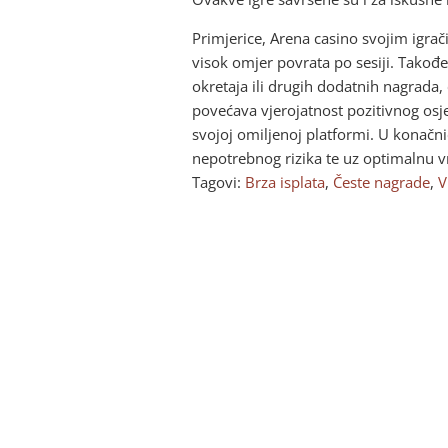
Primjerice, Arena casino svojim igr
visok omjer povrata po sesiji. Takođ
okretaja ili drugih dodatnih nagrada
povećava vjerojatnost pozitivnog osjeć
svojoj omiljenoj platformi. U konačni
nepotrebnog rizika te uz optimalnu vr
Tagovi:
Brza isplata
,
Česte nagrade
,
V