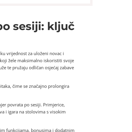
 sesiji: ključ
liku vrijednost za uloženi novac i
koji žele maksimalno iskoristiti svoje
uže te pružaju odličan osjećaj zabave
itaka, čime se značajno prolongira
er povrata po sesiji. Primjerice,
ova i igara na stolovima s visokim
jivim funkcijama, bonusima i dodatnim