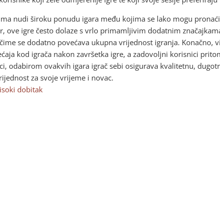
ačima nudi široku ponudu igara među kojima se lako mogu pronaći
er, ove igre često dolaze s vrlo primamljivim dodatnim značajkam
, čime se dodatno povećava ukupna vrijednost igranja. Konačno, vi
aja kod igrača nakon završetka igre, a zadovoljni korisnici pritom
ci, odabirom ovakvih igara igrač sebi osigurava kvalitetnu, dugo
ijednost za svoje vrijeme i novac.
isoki dobitak