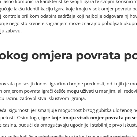
ji jasno komunicira karakteristike svojih igara te svojim korisnic
ućuje lakšu identifikaciju igara koje imaju visok omjer povrata p
j kontrole prilikom odabira sadržaja koji najbolje odgovara njihovi
 prije nego što krenete s igranjem može značajno poboljšati ukupn
iju zabavu.
okog omjera povrata po 
ovrata po sesiji donosi igračima brojne prednosti, od kojih je mož
jim omjerom povrata igrači češće mogu uživati u manjim, ali redov
u razinu zadovoljstva iskustvom igranja.
sjećaj sigurnosti jer smanjuje mogućnost brzog gubitka uloženog 
napetosti. Osim toga,
igre koje imaju visok omjer povrata po ses
ne casina, budući da omogućavaju ugodnije i stabilnije prvo iskustv
orisnike koji žele odmjerenije igre te koji svoje sesije preferiraju 