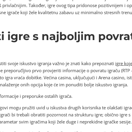
oš privlačnijim. Također, igre ovog tipa pridonose pozitivnijem i o
sne igrače koji žele kvalitetnu zabavu uz minimalno stresnih trenu
i igre s najboljim povr
stiti svoje iskustvo igranja važno je znati kako prepoznati
igre koj
 preporučljivo prvo provjeriti informacije o povratu igraču (RTP –
to igra vraća dobitke. Većina casina, uključujući i Arena casino, is
laženje onih opcija koje će im ponuditi bolje iskustvo igranja.
formacije i preporuke ostalih igrača.
ogovi mogu pružiti uvid u iskustva drugih korisnika te olakšati igr
grači bi trebali obratiti pozornost na strukturu igre; obično igre s
rametar svim igračima koji žele duge i neprekidne igračke sesije.