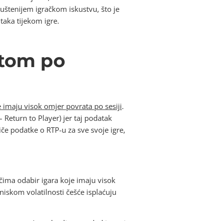
puštenijem igračkom iskustvu, što je
taka tijekom igre.
atom po
e imaju visok omjer povrata po sesiji
.
 Return to Player) jer taj podatak
tiče podatke o RTP-u za sve svoje igre,
ačima odabir igara koje imaju visok
 niskom volatilnosti češće isplaćuju