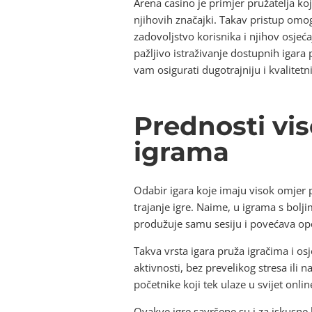
Arena casino je primjer pružatelja ko
njihovih značajki. Takav pristup omog
zadovoljstvo korisnika i njihov osjeća
pažljivo istraživanje dostupnih igara
vam osigurati dugotrajniju i kvalitetn
Prednosti vis
igrama
Odabir igara koje imaju visok omjer p
trajanje igre. Naime, u igrama s bol
produžuje samu sesiju i povećava opć
Takva vrsta igara pruža igračima i o
aktivnosti, bez prevelikog stresa ili 
početnike koji tek ulaze u svijet onli
Ovakve igre savršene su i za iskusne k