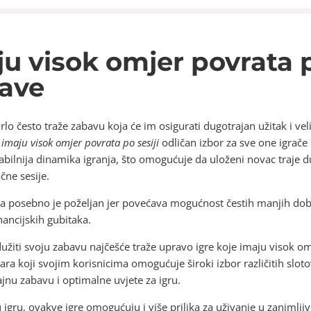
ju visok omjer povrata po
ave
 vrlo često traže zabavu koja će im osigurati dugotrajan užitak i ve
e imaju visok omjer povrata po sesiji
odličan izbor za sve one igrače 
tabilnija dinamika igranja, što omogućuje da uloženi novac traje d
čne sesije.
ma posebno je poželjan jer povećava mogućnost čestih manjih dob
nancijskih gubitaka.
užiti svoju zabavu najčešće traže upravo igre koje imaju visok omj
ara koji svojim korisnicima omogućuje široki izbor različitih slot
ajnu zabavu i optimalne uvjete za igru.
u igru, ovakve igre omogućuju i više prilika za uživanje u zaniml