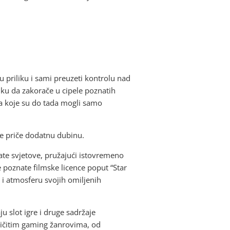
ju priliku i sami preuzeti kontrolu nad
ku da zakorače u cipele poznatih
a koje su do tada mogli samo
ve priče dodatnu dubinu.
ate svjetove, pružajući istovremeno
te poznate filmske licence poput “Star
u i atmosferu svojih omiljenih
u slot igre i druge sadržaje
zličitim gaming žanrovima, od