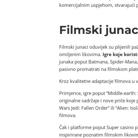
komercijalnim uspjehom, stvarajući p
Filmski junaci
Filmski junaci oduvijek su plijenili p
omiljenim likovima.
Igre koje koris
junaka poput Batmana, Spider-Mana, 
pasivno promatrati na filmskom plat
Kroz kvalitetne adaptacije filmova u 
Primjerice, igre poput “Middle-earth
originalne sadržaje i nove priče koje 
Wars Jedi: Fallen Order” ili “Alien: I
filmova.
Čak i platforme poput Super casino pr
inspirirane poznatim filmskim likovi