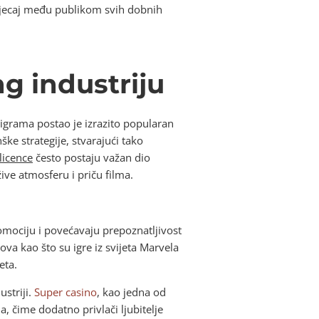
utjecaj među publikom svih dobnih
g industriju
u igrama postao je izrazito popularan
ke strategije, stvarajući tako
licence
često postaju važan dio
ve atmosferu i priču filma.
romociju i povećavaju prepoznatljivost
va kao što su igre iz svijeta Marvela
eta.
ustriji.
Super casino
, kao jedna od
a, čime dodatno privlači ljubitelje