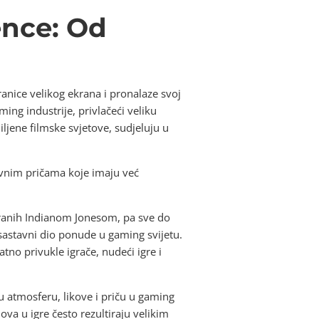
ence: Od
granice velikog ekrana i pronalaze svoj
ng industrije, privlačeći veliku
iljene filmske svjetove, sudjeluju u
ivnim pričama koje imaju već
riranih Indianom Jonesom, pa sve do
 sastavni dio ponude u gaming svijetu.
no privukle igrače, nudeći igre i
ku atmosferu, likove i priču u gaming
ova u igre često rezultiraju velikim