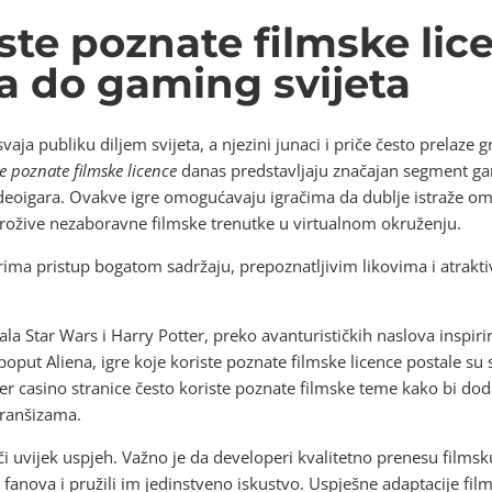
iste poznate filmske lic
a do gaming svijeta
vaja publiku diljem svijeta, a njezini junaci i priče često prelaze 
te poznate filmske licence
danas predstavljaju značajan segment gami
 videoigara. Ovakve igre omogućavaju igračima da dublje istraže om
ožive nezaboravne filmske trenutke u virtualnom okruženju.
ima pristup bogatom sadržaju, prepoznatljivim likovima i atrakt
ala Star Wars i Harry Potter, preko avanturističkih naslova inspi
oput Aliena, igre koje koriste poznate filmske licence postale su
 casino stranice često koriste poznate filmske teme kako bi dodat
franšizama.
mči uvijek uspjeh. Važno je da developeri kvalitetno prenesu films
 fanova i pružili im jedinstveno iskustvo. Uspješne adaptacije film