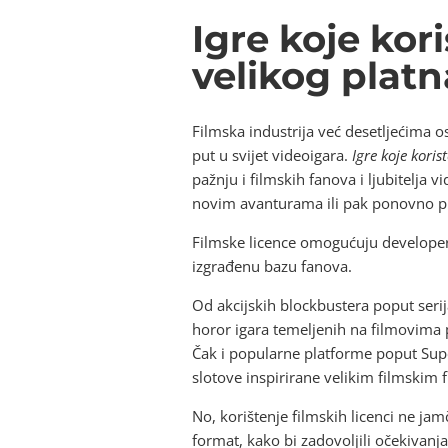
Igre koje kor
velikog platn
Filmska industrija već desetljećima os
put u svijet videoigara.
Igre koje koris
pažnju i filmskih fanova i ljubitelja
novim avanturama ili pak ponovno pr
Filmske licence omogućuju developer
izgrađenu bazu fanova.
Od akcijskih blockbustera poput serij
horor igara temeljenih na filmovima p
Čak i popularne platforme poput Super
slotove inspirirane velikim filmskim 
No, korištenje filmskih licenci ne ja
format, kako bi zadovoljili očekivanja