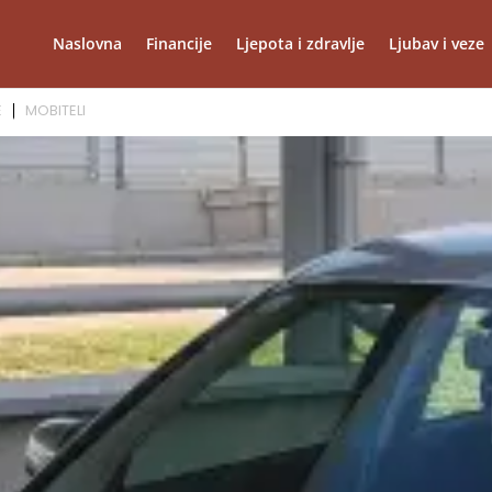
Naslovna
Financije
Ljepota i zdravlje
Ljubav i veze