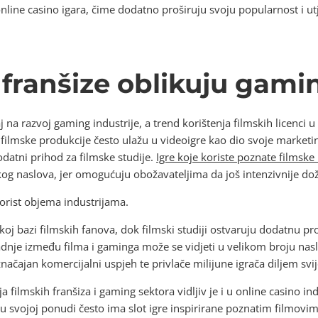
online casino igara, čime dodatno proširuju svoju popularnost i 
franšize oblikuju gamin
j na razvoj gaming industrije, a trend korištenja filmskih licenci 
 filmske produkcije često ulažu u videoigre kao dio svoje marketinš
odatni prihod za filmske studije.
Igre koje koriste poznate filmske 
g naslova, jer omogućuju obožavateljima da još intenzivnije doži
orist objema industrijama.
koj bazi filmskih fanova, dok filmski studiji ostvaruju dodatnu p
adnje između filma i gaminga može se vidjeti u velikom broju naslo
značajan komercijalni uspjeh te privlače milijune igrača diljem svij
 filmskih franšiza i gaming sektora vidljiv je i u online casino ind
 u svojoj ponudi često ima slot igre inspirirane poznatim filmovim