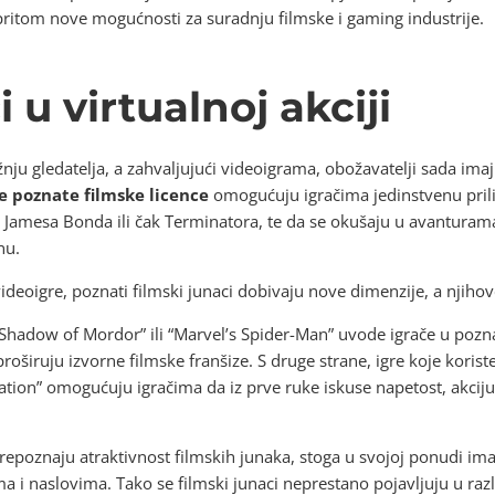
ritom nove mogućnosti za suradnju filmske i gaming industrije.
 u virtualnoj akciji
ažnju gledatelja, a zahvaljujući videoigrama, obožavatelji sada ima
te poznate filmske licence
omogućuju igračima jedinstvenu prili
Jamesa Bonda ili čak Terminatora, te da se okušaju u avanturam
nu.
videoigre, poznati filmski junaci dobivaju nove dimenzije, a njiho
: Shadow of Mordor” ili “Marvel’s Spider-Man” uvode igrače u pozn
proširuju izvorne filmske franšize. S druge strane, igre koje koris
solation” omogućuju igračima da iz prve ruke iskuse napetost, akcij
epoznaju atraktivnost filmskih junaka, stoga u svojoj ponudi imaj
ma i naslovima. Tako se filmski junaci neprestano pojavljuju u ra