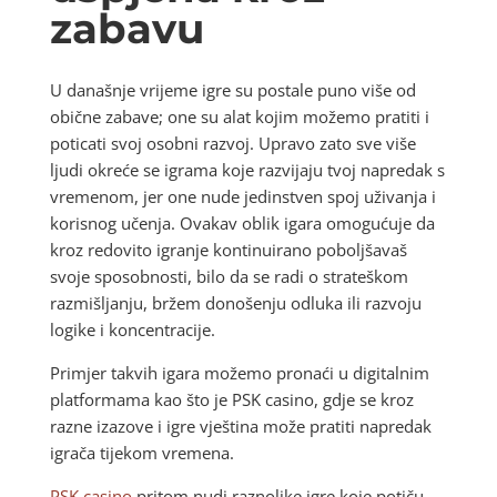
zabavu
U današnje vrijeme igre su postale puno više od
obične zabave; one su alat kojim možemo pratiti i
poticati svoj osobni razvoj. Upravo zato sve više
ljudi okreće se igrama koje razvijaju tvoj napredak s
vremenom, jer one nude jedinstven spoj uživanja i
korisnog učenja. Ovakav oblik igara omogućuje da
kroz redovito igranje kontinuirano poboljšavaš
svoje sposobnosti, bilo da se radi o strateškom
razmišljanju, bržem donošenju odluka ili razvoju
logike i koncentracije.
Primjer takvih igara možemo pronaći u digitalnim
platformama kao što je PSK casino, gdje se kroz
razne izazove i igre vještina može pratiti napredak
igrača tijekom vremena.
PSK casino
pritom nudi raznolike igre koje potiču