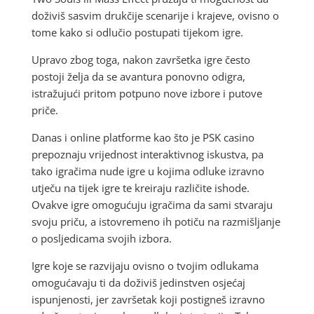
doživiš sasvim drukčije scenarije i krajeve, ovisno o
tome kako si odlučio postupati tijekom igre.
Upravo zbog toga, nakon završetka igre često
postoji želja da se avantura ponovno odigra,
istražujući pritom potpuno nove izbore i putove
priče.
Danas i online platforme kao što je PSK casino
prepoznaju vrijednost interaktivnog iskustva, pa
tako igračima nude igre u kojima odluke izravno
utječu na tijek igre te kreiraju različite ishode.
Ovakve igre omogućuju igračima da sami stvaraju
svoju priču, a istovremeno ih potiču na razmišljanje
o posljedicama svojih izbora.
Igre koje se razvijaju ovisno o tvojim odlukama
omogućavaju ti da doživiš jedinstven osjećaj
ispunjenosti, jer završetak koji postigneš izravno