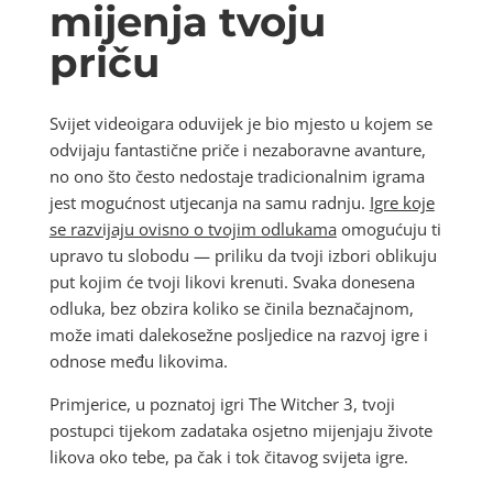
mijenja tvoju
priču
Svijet videoigara oduvijek je bio mjesto u kojem se
odvijaju fantastične priče i nezaboravne avanture,
no ono što često nedostaje tradicionalnim igrama
jest mogućnost utjecanja na samu radnju.
Igre koje
se razvijaju ovisno o tvojim odlukama
omogućuju ti
upravo tu slobodu — priliku da tvoji izbori oblikuju
put kojim će tvoji likovi krenuti. Svaka donesena
odluka, bez obzira koliko se činila beznačajnom,
može imati dalekosežne posljedice na razvoj igre i
odnose među likovima.
Primjerice, u poznatoj igri The Witcher 3, tvoji
postupci tijekom zadataka osjetno mijenjaju živote
likova oko tebe, pa čak i tok čitavog svijeta igre.