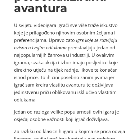
avantura
U svijetu videoigara igrači sve više traže iskustvo
koje je prilagođeno njihovim osobnim željama i
preferencijama. Upravo zato
igre koje se razvijaju
ovisno o tvojim odlukama
predstavljaju jedan od
najpopularnijih žanrova u industriji. U ovakvim
igrama, svaka akcija i izbor imaju posljedice koje
direktno utječu na tijek radnje, likove te konačan
ishod priče. To ih čini posebno zanimljivima jer
igrač sam kreira vlastitu avanturu te doživljava
jedinstvenu priču oblikovanu isključivo vlastitim
odlukama.
Jedan od razloga velike popularnosti ovih igara je
osjećaj osobne važnosti koji igrač doživljava.
Za razliku od klasičnih igara u kojima se priča odvija
linearno, ovdje igrač ima kontrolu nad radnjom i