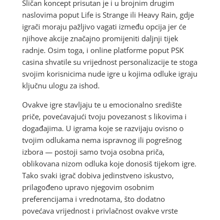
Sličan koncept prisutan je i u brojnim drugim
naslovima poput Life is Strange ili Heavy Rain, gdje
igrači moraju pažljivo vagati između opcija jer će
njihove akcije značajno promijeniti daljnji tijek
radnje. Osim toga, i online platforme poput PSK
casina shvatile su vrijednost personalizacije te stoga
svojim korisnicima nude igre u kojima odluke igraju
ključnu ulogu za ishod.
Ovakve igre stavljaju te u emocionalno središte
priče, povećavajući tvoju povezanost s likovima i
događajima. U igrama koje se razvijaju ovisno o
tvojim odlukama nema ispravnog ili pogrešnog
izbora — postoji samo tvoja osobna priča,
oblikovana nizom odluka koje donosiš tijekom igre.
Tako svaki igrač dobiva jedinstveno iskustvo,
prilagođeno upravo njegovim osobnim
preferencijama i vrednotama, što dodatno
povećava vrijednost i privlačnost ovakve vrste