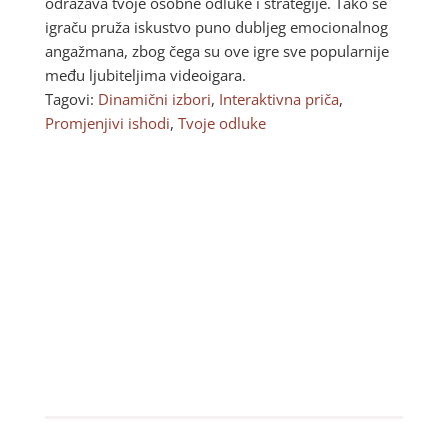
odražava tvoje osobne odluke i strategije. Tako se
igraču pruža iskustvo puno dubljeg emocionalnog
angažmana, zbog čega su ove igre sve popularnije
među ljubiteljima videoigara.
Tagovi:
Dinamični izbori
,
Interaktivna priča
,
Promjenjivi ishodi
,
Tvoje odluke