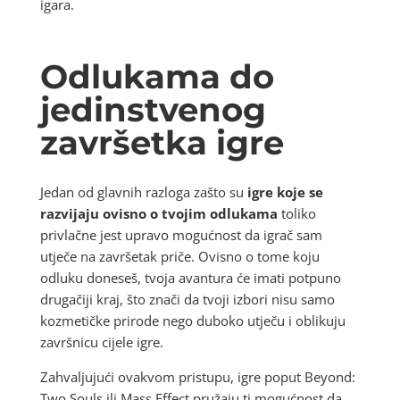
igara.
Odlukama do
jedinstvenog
završetka igre
Jedan od glavnih razloga zašto su
igre koje se
razvijaju ovisno o tvojim odlukama
toliko
privlačne jest upravo mogućnost da igrač sam
utječe na završetak priče. Ovisno o tome koju
odluku doneseš, tvoja avantura će imati potpuno
drugačiji kraj, što znači da tvoji izbori nisu samo
kozmetičke prirode nego duboko utječu i oblikuju
završnicu cijele igre.
Zahvaljujući ovakvom pristupu, igre poput Beyond:
Two Souls ili Mass Effect pružaju ti mogućnost da