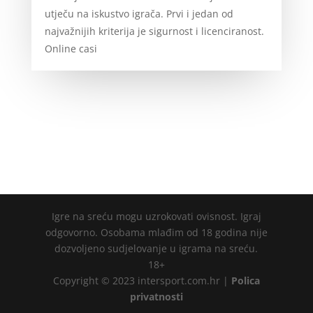
utječu na iskustvo igrača. Prvi i jedan od
najvažnijih kriterija je sigurnost i licenciranost.
Online casi
Igre na sreću mogu uzrokovati ovisnost. Igraj
odgovorno. Osobama mlađim od 18 godina nije
dozvoljeno sudjelovanje u igrama na sreću.
18+
Copyright © 2023 intersport.com.hr |
Polica
privatnosti