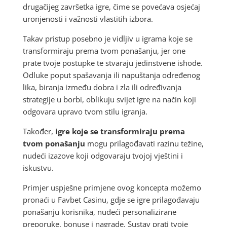
drugačijeg završetka igre, čime se povećava osjećaj
uronjenosti i važnosti vlastitih izbora.
Takav pristup posebno je vidljiv u igrama koje se
transformiraju prema tvom ponašanju, jer one
prate tvoje postupke te stvaraju jedinstvene ishode.
Odluke poput spašavanja ili napuštanja određenog
lika, biranja između dobra i zla ili određivanja
strategije u borbi, oblikuju svijet igre na način koji
odgovara upravo tvom stilu igranja.
Također,
igre koje se transformiraju prema
tvom ponašanju
mogu prilagođavati razinu težine,
nudeći izazove koji odgovaraju tvojoj vještini i
iskustvu.
Primjer uspješne primjene ovog koncepta možemo
pronaći u Favbet Casinu, gdje se igre prilagođavaju
ponašanju korisnika, nudeći personalizirane
preporuke, bonuse i nagrade. Sustav prati tvoje