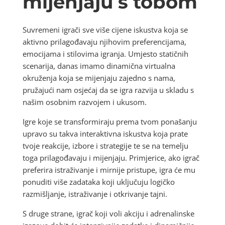
mijenjaju s tobom
Suvremeni igrači sve više cijene iskustva koja se
aktivno prilagođavaju njihovim preferencijama,
emocijama i stilovima igranja. Umjesto statičnih
scenarija, danas imamo dinamična virtualna
okruženja koja se mijenjaju zajedno s nama,
pružajući nam osjećaj da se igra razvija u skladu s
našim osobnim razvojem i ukusom.
Igre koje se transformiraju prema tvom ponašanju
upravo su takva interaktivna iskustva koja prate
tvoje reakcije, izbore i strategije te se na temelju
toga prilagođavaju i mijenjaju. Primjerice, ako igrač
preferira istraživanje i mirnije pristupe, igra će mu
ponuditi više zadataka koji uključuju logičko
razmišljanje, istraživanje i otkrivanje tajni.
S druge strane, igrač koji voli akciju i adrenalinske