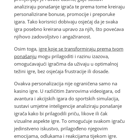
analiziraju ponašanje igrača te prema tome kreiraju
personalizirane bonuse, promocije i preporuke
igara. Tako korisnici dobivaju osjećaj da je svaka
igra posebno kreirana upravo za njih, što povećava
njihovo zadovoljstvo i angažiranost.
Osim toga,
igre koje se transformiraju prema tvom
ponašanju
mogu prilagoditi i razinu izazova,
omogućavajući igračima da uživaju u optimalnoj
težini igre, bez osjećaja frustracije ili dosade.
Ovakva personalizacija nije ograničena samo na
kasino igre. U različitim žanrovima videoigara, od
avantura i akcijskih igara do sportskih simulacija,
sustavi umjetne inteligencije analiziraju ponašanje
igrača kako bi prilagodili priču, likove ili čak
vizualne aspekte igre. To omogućuje svakom igraču
jedinstveno iskustvo, prilagođeno njegovim
emocijama, odlukama i reakcijama tijekom igre.