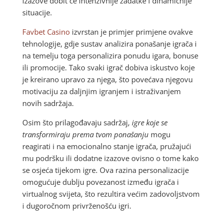
izazove dobit će intenzivnije zadatke i dinamičnije
situacije.
Favbet Casino
izvrstan je primjer primjene ovakve
tehnologije, gdje sustav analizira ponašanje igrača i
na temelju toga personalizira ponudu igara, bonuse
ili promocije. Tako svaki igrač dobiva iskustvo koje
je kreirano upravo za njega, što povećava njegovu
motivaciju za daljnjim igranjem i istraživanjem
novih sadržaja.
Osim što prilagođavaju sadržaj,
igre koje se
transformiraju prema tvom ponašanju
mogu
reagirati i na emocionalno stanje igrača, pružajući
mu podršku ili dodatne izazove ovisno o tome kako
se osjeća tijekom igre. Ova razina personalizacije
omogućuje dublju povezanost između igrača i
virtualnog svijeta, što rezultira većim zadovoljstvom
i dugoročnom privrženošću igri.