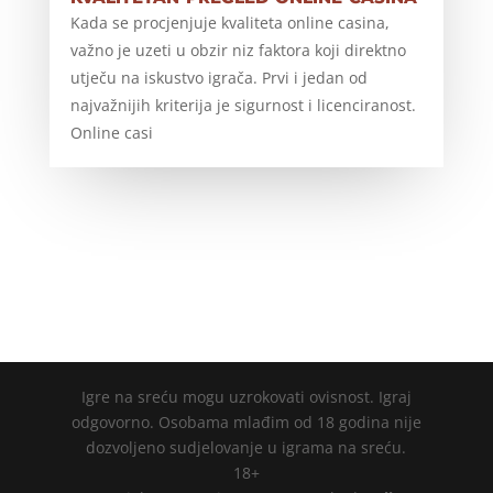
Kada se procjenjuje kvaliteta online casina,
važno je uzeti u obzir niz faktora koji direktno
utječu na iskustvo igrača. Prvi i jedan od
najvažnijih kriterija je sigurnost i licenciranost.
Online casi
Igre na sreću mogu uzrokovati ovisnost. Igraj
odgovorno. Osobama mlađim od 18 godina nije
dozvoljeno sudjelovanje u igrama na sreću.
18+