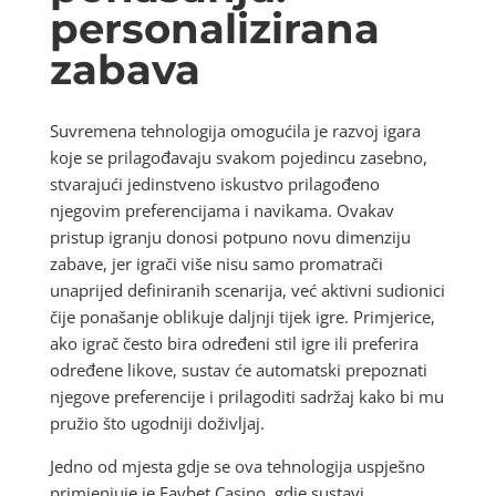
personalizirana
zabava
Suvremena tehnologija omogućila je razvoj igara
koje se prilagođavaju svakom pojedincu zasebno,
stvarajući jedinstveno iskustvo prilagođeno
njegovim preferencijama i navikama. Ovakav
pristup igranju donosi potpuno novu dimenziju
zabave, jer igrači više nisu samo promatrači
unaprijed definiranih scenarija, već aktivni sudionici
čije ponašanje oblikuje daljnji tijek igre. Primjerice,
ako igrač često bira određeni stil igre ili preferira
određene likove, sustav će automatski prepoznati
njegove preferencije i prilagoditi sadržaj kako bi mu
pružio što ugodniji doživljaj.
Jedno od mjesta gdje se ova tehnologija uspješno
primjenjuje je Favbet Casino, gdje sustavi