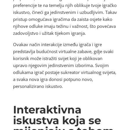
preferencije te na temelju njih oblikuje tvoje igračko
iskustvo, čineći ga jedinstvenim i uzbudljivim. Takav
pristup omogućava igračima da zaista osjete kako
njihove odluke imaju težinu i važnost, što povećava
zadovoljstvo i užitak tijekom igranja.
Ovakav način interakcije između igrača i igre
predstavlja budućnost virtualne zabave, gdje svaki
korisnik može istražiti svijet koji je oblikovan
upravo njegovim jedinstvenim izborima. Svojim
odlukama igrač postaje sukreator virtualnog svijeta,
a svaka nova igra donosi potpuno novo,
personalizirano iskustvo.
Interaktivna
iskustva koja se