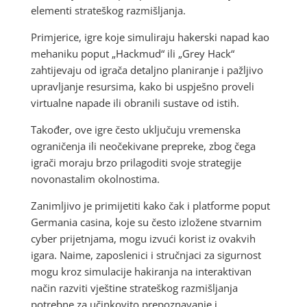
elementi strateškog razmišljanja.
Primjerice, igre koje simuliraju hakerski napad kao
mehaniku poput „Hackmud“ ili „Grey Hack“
zahtijevaju od igrača detaljno planiranje i pažljivo
upravljanje resursima, kako bi uspješno proveli
virtualne napade ili obranili sustave od istih.
Također, ove igre često uključuju vremenska
ograničenja ili neočekivane prepreke, zbog čega
igrači moraju brzo prilagoditi svoje strategije
novonastalim okolnostima.
Zanimljivo je primijetiti kako čak i platforme poput
Germania casina, koje su često izložene stvarnim
cyber prijetnjama, mogu izvući korist iz ovakvih
igara. Naime, zaposlenici i stručnjaci za sigurnost
mogu kroz simulacije hakiranja na interaktivan
način razviti vještine strateškog razmišljanja
potrebne za učinkovito prepoznavanje i