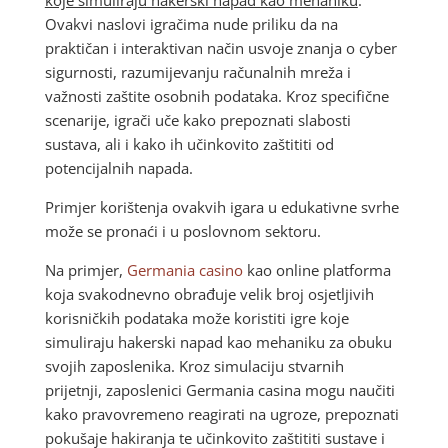
Ovakvi naslovi igračima nude priliku da na
praktičan i interaktivan način usvoje znanja o cyber
sigurnosti, razumijevanju računalnih mreža i
važnosti zaštite osobnih podataka. Kroz specifične
scenarije, igrači uče kako prepoznati slabosti
sustava, ali i kako ih učinkovito zaštititi od
potencijalnih napada.
Primjer korištenja ovakvih igara u edukativne svrhe
može se pronaći i u poslovnom sektoru.
Na primjer,
Germania casino
kao online platforma
koja svakodnevno obrađuje velik broj osjetljivih
korisničkih podataka može koristiti igre koje
simuliraju hakerski napad kao mehaniku za obuku
svojih zaposlenika. Kroz simulaciju stvarnih
prijetnji, zaposlenici Germania casina mogu naučiti
kako pravovremeno reagirati na ugroze, prepoznati
pokušaje hakiranja te učinkovito zaštititi sustave i