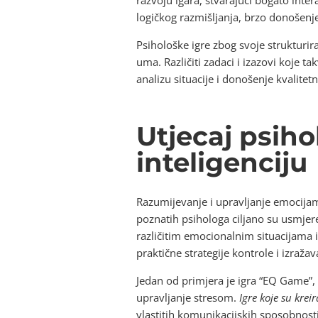
logičkog razmišljanja, brzo donošenje
Psihološke igre zbog svoje strukturi
uma. Različiti zadaci i izazovi koje t
analizu situacije i donošenje kvalitet
Utjecaj psih
inteligenciju
Razumijevanje i upravljanje emocijama
poznatih psihologa ciljano su usmjer
različitim emocionalnim situacijama i 
praktične strategije kontrole i izražav
Jedan od primjera je igra “EQ Game”, 
upravljanje stresom.
Igre koje su kre
vlastitih komunikacijskih sposobnost