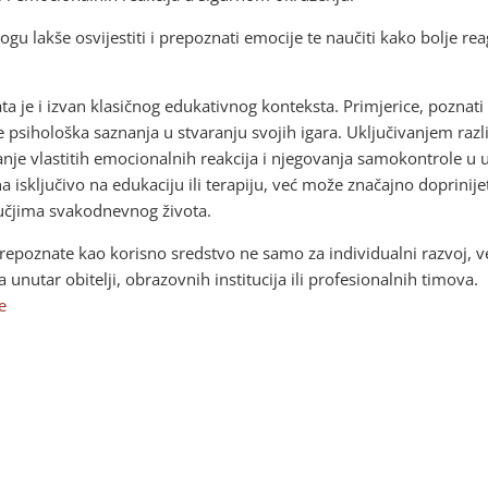
mogu lakše osvijestiti i prepoznati emocije te naučiti kako bolje
a je i izvan klasičnog edukativnog konteksta. Primjerice, poznati 
psihološka saznanja u stvaranju svojih igara. Uključivanjem različ
je vlastitih emocionalnih reakcija i njegovanja samokontrole u u
na isključivo na edukaciju ili terapiju, već može značajno doprini
ručjima svakodnevnog života.
repoznate kao korisno sredstvo ne samo za individualni razvoj, v
unutar obitelji, obrazovnih institucija ili profesionalnih timova.
e