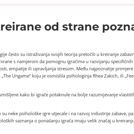
kreirane od strane pozn
gije često su istraživanja svojih teorija pretočili u kreiranje zaba
nirane s namjerom da pomognu igračima u razvijanju specifičnih k
osti, empatije ili upravljanja stresom. Među najpoznatije primjer
e „The Ungame“ koju je osmislila psihologinja Rhea Zakich, ili „Feel
mišljene kako bi igrače potaknule na bolje razumijevanje vlastitih 
 su neke psihološke igre utjecale i na razvoj industrije zabave, pa
oških saznanja o ponašanju igrača imaju velik značaj u kreiranju ra