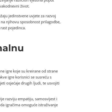
svakodnevni život.
aju jedinstvene uvjete za razvoj
ati na njihovu sposobnost prilagodbe,
 rast pojedinca.
nalnu
ne igre koje su kreirane od strane
ve igre korisnici se susreću s
i osjećaje drugih ljudi, te usvojiti
je razviju empatiju, samosvijest i
 da igračima omoguće istraživanje