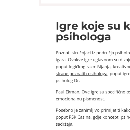
Igre koje su 
psihologa
Poznati stručnjaci iz područja psiholo
igara. Ovakve igre uglavnom su dizaj
poput logičkog razmišljanja, kreativn
strane poznatih psihologa
, poput igr
psiholog Dr.
Paul Ekman. Ove igre su specifično os
emocionalnu pismenost.
Posebno je zanimljivo primijetiti kako
poput PSK Casina, gdje koncepti psihol
sadržaja.