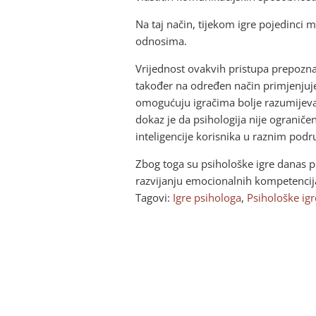
Na taj način, tijekom igre pojedinci 
odnosima.
Vrijednost ovakvih pristupa prepoznat
također na određen način primjenjuje 
omogućuju igračima bolje razumijevan
dokaz je da psihologija nije ograniče
inteligencije korisnika u raznim pod
Zbog toga su psihološke igre danas p
razvijanju emocionalnih kompetencija 
Tagovi:
Igre psihologa
,
Psihološke igr