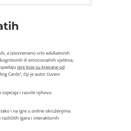
atih
vnih, a istovremeno vrlo edukativnih
ognitivnih ili emocionalnih vještina,
e spadaju
igre koje su kreirane od
ing Cards“, čiji je autor čuveni
osjećaja i razvile njihovu
 tako i na igre u online okruženjima
zličitih igara i interaktivnih