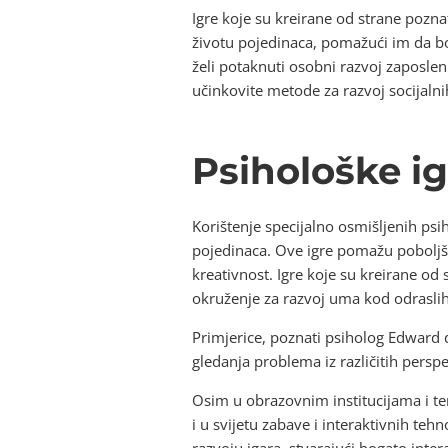
Igre koje su kreirane od strane pozn
životu pojedinaca, pomažući im da bol
želi potaknuti osobni razvoj zaposlen
učinkovite metode za razvoj socijaln
Psihološke ig
Korištenje specijalno osmišljenih ps
pojedinaca. Ove igre pomažu poboljša
kreativnost. Igre koje su kreirane od 
okruženje za razvoj uma kod odraslih 
Primjerice, poznati psiholog Edward d
gledanja problema iz različitih perspe
Osim u obrazovnim institucijama i 
i u svijetu zabave i interaktivnih teh
razvoju igara, stvarajući bogato inte