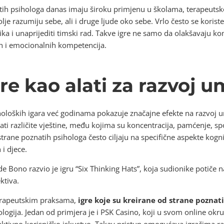
atih psihologa danas imaju široku primjenu u školama, terapeuts
je razumiju sebe, ali i druge ljude oko sebe. Vrlo često se koris
ika i unaprijediti timski rad. Takve igre ne samo da olakšavaju k
ih i emocionalnih kompetencija.
re kao alati za razvoj 
iholoških igara već godinama pokazuje značajne efekte na razvoj 
ti različite vještine, među kojima su koncentracija, pamćenje, s
strane poznatih psihologa često ciljaju na specifične aspekte kogni
i djece.
e Bono razvio je igru “Six Thinking Hats”, koja sudionike potiče n
ktiva.
terapeutskim praksama,
igre koje su kreirane od strane poznat
nologija. Jedan od primjera je i PSK Casino, koji u svom online okr
raktivno korisničko iskustvo. Takav pristup omogućava igračima razv