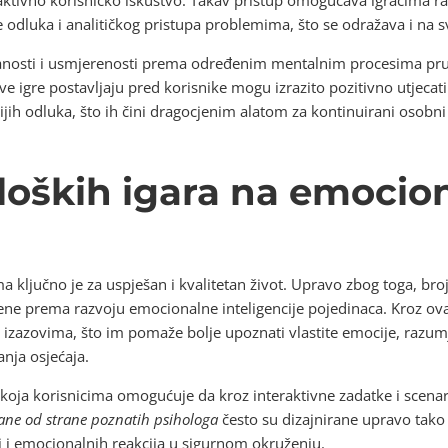
 odluka i analitičkog pristupa problemima, što se odražava i na 
ranosti i usmjerenosti prema određenim mentalnim procesima pruž
akve igre postavljaju pred korisnike mogu izrazito pozitivno utjec
nijih odluka, što ih čini dragocjenim alatom za kontinuirani osobni
oloških igara na emocio
 ključno je za uspješan i kvalitetan život. Upravo zbog toga, broj
ene prema razvoju emocionalne inteligencije pojedinaca. Kroz ovak
izazovima, što im pomaže bolje upoznati vlastite emocije, razumjet
anja osjećaja.
koja korisnicima omogućuje da kroz interaktivne zadatke i scenari
irane od strane poznatih psihologa
često su dizajnirane upravo tako
i i emocionalnih reakcija u sigurnom okruženju.