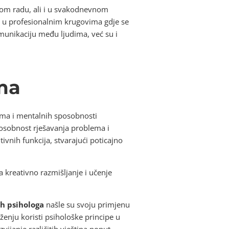
kom radu, ali i u svakodnevnom
te u profesionalnim krugovima gdje se
omunikaciju među ljudima, već su i
uma
uma i mentalnih sposobnosti
posobnost rješavanja problema i
tivnih funkcija, stvarajući poticajno
a kreativno razmišljanje i učenje
ih psihologa
našle su svoju primjenu
uženju koristi psihološke principe u
ijanje različitih vještina poput