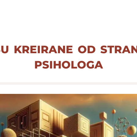
su kreirane od stra
psihologa