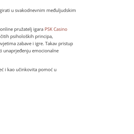
 reagirati u svakodnevnim međuljudskim
online pružatelj igara
PSK Casino
itih psiholoških principa,
vjetima zabave i igre. Takav pristup
jeti unaprjeđenju emocionalne
eć i kao učinkovita pomoć u