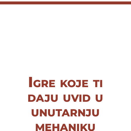
Igre koje ti
daju uvid u
unutarnju
mehaniku