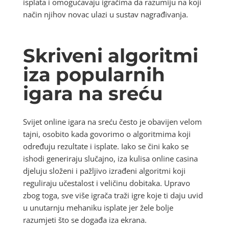
isplata i omogućavaju igračima da razumiju na koji
način njihov novac ulazi u sustav nagrađivanja.
Skriveni algoritmi
iza popularnih
igara na sreću
Svijet online igara na sreću često je obavijen velom
tajni, osobito kada govorimo o algoritmima koji
određuju rezultate i isplate. Iako se čini kako se
ishodi generiraju slučajno, iza kulisa online casina
djeluju složeni i pažljivo izrađeni algoritmi koji
reguliraju učestalost i veličinu dobitaka. Upravo
zbog toga, sve više igrača traži igre koje ti daju uvid
u unutarnju mehaniku isplate jer žele bolje
razumjeti što se događa iza ekrana.