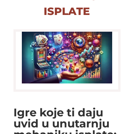
isplate
Igre koje ti daju
uvid u unutarnju