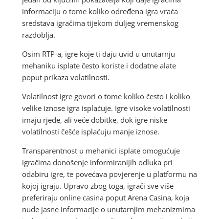
informaciju o tome koliko određena igra vraća
sredstava igračima tijekom duljeg vremenskog
razdoblja.
Osim RTP-a, igre koje ti daju uvid u unutarnju
mehaniku isplate često koriste i dodatne alate
poput prikaza volatilnosti.
Volatilnost igre govori o tome koliko često i koliko
velike iznose igra isplaćuje. Igre visoke volatilnosti
imaju rjeđe, ali veće dobitke, dok igre niske
volatilnosti češće isplaćuju manje iznose.
Transparentnost u mehanici isplate omogućuje
igračima donošenje informiranijih odluka pri
odabiru igre, te povećava povjerenje u platformu na
kojoj igraju. Upravo zbog toga, igrači sve više
preferiraju online casina poput Arena Casina, koja
nude jasne informacije o unutarnjim mehanizmima