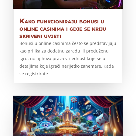
Kako funkcioniraju bonusi u
online casinima i gdje se kriju
skriveni uvjeti
Bonusi u online casinima često se predstavljaju
kao prilika za dodatnu zaradu ili produženu
igru, no njihova prava vrijednost krije se u
detaljima koje igrači nerijetko zanemare. Kada
se registrirate