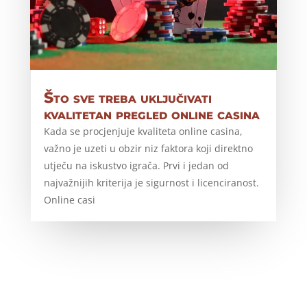
Što sve treba uključivati
kvalitetan pregled online casina
Kada se procjenjuje kvaliteta online casina,
važno je uzeti u obzir niz faktora koji direktno
utječu na iskustvo igrača. Prvi i jedan od
najvažnijih kriterija je sigurnost i licenciranost.
Online casi