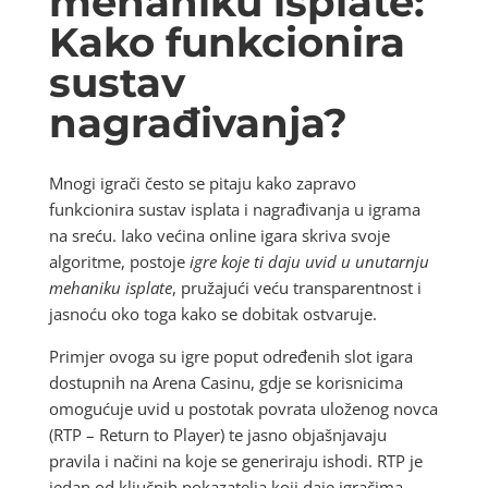
mehaniku isplate:
Kako funkcionira
sustav
nagrađivanja?
Mnogi igrači često se pitaju kako zapravo
funkcionira sustav isplata i nagrađivanja u igrama
na sreću. Iako većina online igara skriva svoje
algoritme, postoje
igre koje ti daju uvid u unutarnju
mehaniku isplate
, pružajući veću transparentnost i
jasnoću oko toga kako se dobitak ostvaruje.
Primjer ovoga su igre poput određenih slot igara
dostupnih na Arena Casinu, gdje se korisnicima
omogućuje uvid u postotak povrata uloženog novca
(RTP – Return to Player) te jasno objašnjavaju
pravila i načini na koje se generiraju ishodi. RTP je
jedan od ključnih pokazatelja koji daje igračima