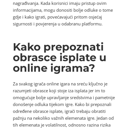
nagrađivanja. Kada korisnici imaju pristup ovim
informacijama, mogu donositi bolje odluke o tome
gdje i kako igrati, povećavajući pritom osjećaj
sigurnosti i povjerenja u odabranu platformu.
Kako prepoznati
obrasce isplate u
online igrama?
Za svakog igrača online igara na sreću ključno je
razumjeti obrasce koji stoje iza isplata jer im to
omogućuje bolje upravljanje sredstvima i pametnije
donošenje odluka tijekom igre. Kako bi prepoznali
određene obrasce isplate, igrači trebaju obratiti
pažnju na nekoliko važnih elemenata igre. Jedan od
tih elemenata je volatilnost, odnosno razina rizika