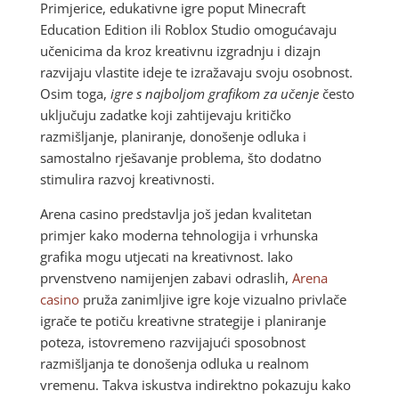
Primjerice, edukativne igre poput Minecraft
Education Edition ili Roblox Studio omogućavaju
učenicima da kroz kreativnu izgradnju i dizajn
razvijaju vlastite ideje te izražavaju svoju osobnost.
Osim toga,
igre s najboljom grafikom za učenje
često
uključuju zadatke koji zahtijevaju kritičko
razmišljanje, planiranje, donošenje odluka i
samostalno rješavanje problema, što dodatno
stimulira razvoj kreativnosti.
Arena casino predstavlja još jedan kvalitetan
primjer kako moderna tehnologija i vrhunska
grafika mogu utjecati na kreativnost. Iako
prvenstveno namijenjen zabavi odraslih,
Arena
casino
pruža zanimljive igre koje vizualno privlače
igrače te potiču kreativne strategije i planiranje
poteza, istovremeno razvijajući sposobnost
razmišljanja te donošenja odluka u realnom
vremenu. Takva iskustva indirektno pokazuju kako