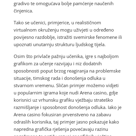
gradivo te omogućava bolje pamćenje naučenih
činjenica.
Tako se učenici, primjerice, u realističnom
virtualnom okruženju mogu uživjeti u određeno
povijesno razdoblje, istražiti svemirske fenomene ili
upoznati unutarnju strukturu ljudskog tijela.
Osim što privlače pažnju učenika, igre s najboljom
grafikom za učenje razvijaju i niz dodatnih
sposobnosti poput brzog reagiranja na problemske
situacije, timskog rada i donošenja odluka u
stvarnom vremenu. Sličan primjer možemo vidjeti
u popularnim igrama koje nudi Arena casino, gdje
korisnici uz vrhunsku grafiku vježbaju strateško
razmišljanje i sposobnost donošenja odluka. Iako je
Arena casino fokusiran prvenstveno na zabavu
odraslih korisnika, taj primjer jasno pokazuje kako
napredna grafička rješenja povećavaju razinu