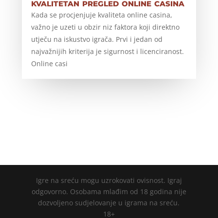
kvalitetan pregled online casina
Kada se procjenjuje kvaliteta online casina,
važno je uzeti u obzir niz faktora koji direktno
utječu na iskustvo igrača. Prvi i jedan od
najvažnijih kriterija je sigurnost i licenciranost.
Online casi
Igre na sreću mogu uzrokovati ovisnost. Igraj
odgovorno. Osobama mlađim od 18 godina nije
dozvoljeno sudjelovanje u igrama na sreću.
18+