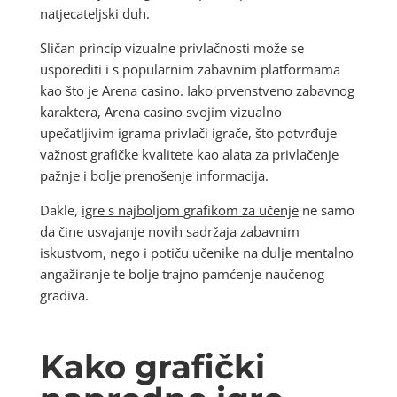
natjecateljski duh.
Sličan princip vizualne privlačnosti može se
usporediti i s popularnim zabavnim platformama
kao što je Arena casino. Iako prvenstveno zabavnog
karaktera, Arena casino svojim vizualno
upečatljivim igrama privlači igrače, što potvrđuje
važnost grafičke kvalitete kao alata za privlačenje
pažnje i bolje prenošenje informacija.
Dakle,
igre s najboljom grafikom za učenje
ne samo
da čine usvajanje novih sadržaja zabavnim
iskustvom, nego i potiču učenike na dulje mentalno
angažiranje te bolje trajno pamćenje naučenog
gradiva.
Kako grafički