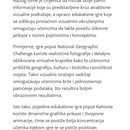
Razlog tome je činjenica da mozak bolje pamti
informacije koje su predstavljene kroz atraktivne
vizualne podražaje, a upravo edukativne igre koje
se odlikuju privlačnim vizualnim okruženjima
omogućuju učenicima da lakše povežu slikovne
prikaze s novim pojmovima i konceptima.
Primjerice, igre poput National Geographic
Challenge koriste realistične fotografije i detaljno
oblikovane virtualne krajolike kako bi učenicima
približile geografiju, kulturu i biološku raznolikost
svijeta. Takvi vizualno izražajni sadržaji
omogućavaju učenicima brže i jednostavnije
pamćenje podataka, što rezultira boljim
obrazovnim rezultatima.
Isto tako, pojedine edukativne igre poput Kahoota
koriste dinamične grafičke prikaze i živopisne
animacije, čime se postiže bolja koncentracija
učenika tijekom igre te se potiče pozitivan