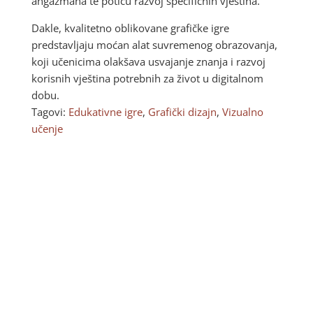
angažmana te potiču razvoj specifičnih vještina.
Dakle, kvalitetno oblikovane grafičke igre
predstavljaju moćan alat suvremenog obrazovanja,
koji učenicima olakšava usvajanje znanja i razvoj
korisnih vještina potrebnih za život u digitalnom
dobu.
Tagovi:
Edukativne igre
,
Grafički dizajn
,
Vizualno
učenje