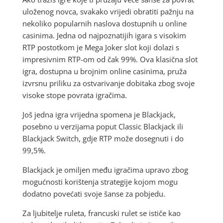
uloženog novca, svakako vrijedi obratiti pažnju na
nekoliko popularnih naslova dostupnih u online
casinima. Jedna od najpoznatijih igara s visokim
RTP postotkom je Mega Joker slot koji dolazi s
impresivnim RTP-om od čak 99%. Ova klasična slot
igra, dostupna u brojnim online casinima, pruža
izvrsnu priliku za ostvarivanje dobitaka zbog svoje
visoke stope povrata igračima.
Još jedna igra vrijedna spomena je Blackjack,
posebno u verzijama poput Classic Blackjack ili
Blackjack Switch, gdje RTP može dosegnuti i do
99,5%.
Blackjack je omiljen među igračima upravo zbog
mogućnosti korištenja strategije kojom mogu
dodatno povećati svoje šanse za pobjedu.
Za ljubitelje ruleta, francuski rulet se ističe kao