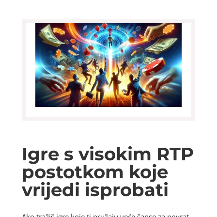
Igre s visokim RTP
postotkom koje
vrijedi isprobati
Ako tražiš igre koje ti pružaju veće šanse za povrat