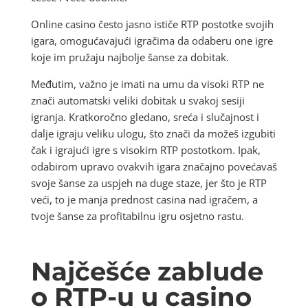
Online casino često jasno ističe RTP postotke svojih
igara, omogućavajući igračima da odaberu one igre
koje im pružaju najbolje šanse za dobitak.
Međutim, važno je imati na umu da visoki RTP ne
znači automatski veliki dobitak u svakoj sesiji
igranja. Kratkoročno gledano, sreća i slučajnost i
dalje igraju veliku ulogu, što znači da možeš izgubiti
čak i igrajući igre s visokim RTP postotkom. Ipak,
odabirom upravo ovakvih igara značajno povećavaš
svoje šanse za uspjeh na duge staze, jer što je RTP
veći, to je manja prednost casina nad igračem, a
tvoje šanse za profitabilnu igru osjetno rastu.
Najčešće zablude
o RTP-u u casino