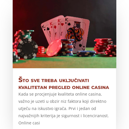
Što sve treba uključivati
kvalitetan pregled online casina
Kada se procjenjuje kvaliteta online casina,
važno je uzeti u obzir niz faktora koji direktno
utječu na iskustvo igrača. Prvi i jedan od
najvažnijih kriterija je sigurnost i licenciranost.
Online casi