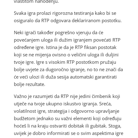
vlastitom nahođenju.
Svaka igra prolazi rigorozna testiranja kako bi se
osiguralo da RTP odgovara deklariranom postotku.
Neki igrači također pogrešno vjeruju da će
povećanjem uloga ili dužim igranjem povećati RTP
određene igre. Istina je da je RTP fiksan postotak
koji se ne mijenja ovisno o veličini uloga ili duljini
tvoje igre. Igre s visokim RTP postotkom pružaju
bolje uvjete za dugoročno igranje, no to ne znači da
će veći ulozi ili duža sesija automatski garantirati
bolje rezultate.
Važno je razumjeti da RTP nije jedini čimbenik koji
utječe na tvoje ukupno iskustvo igranja. Sreća,
volatilnost igre, strategija i odgovorno upravljanje
budžetom jednako su važni elementi koji određuju
hoćeš li na kraju ostvariti dobitak ili gubitak. Stoga,
uvijek je dobro informirati se o svim aspektima igre