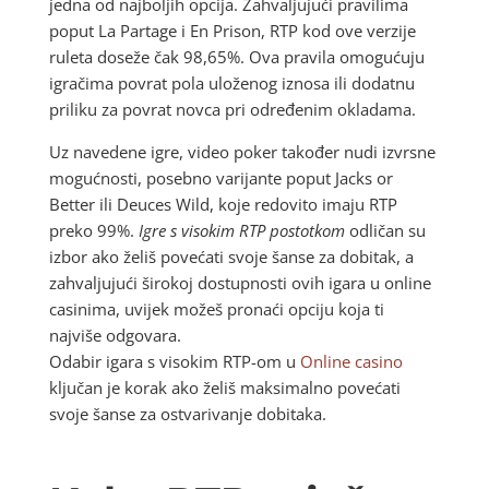
jedna od najboljih opcija. Zahvaljujući pravilima
poput La Partage i En Prison, RTP kod ove verzije
ruleta doseže čak 98,65%. Ova pravila omogućuju
igračima povrat pola uloženog iznosa ili dodatnu
priliku za povrat novca pri određenim okladama.
Uz navedene igre, video poker također nudi izvrsne
mogućnosti, posebno varijante poput Jacks or
Better ili Deuces Wild, koje redovito imaju RTP
preko 99%.
Igre s visokim RTP postotkom
odličan su
izbor ako želiš povećati svoje šanse za dobitak, a
zahvaljujući širokoj dostupnosti ovih igara u online
casinima, uvijek možeš pronaći opciju koja ti
najviše odgovara.
Odabir igara s visokim RTP-om u
Online casino
ključan je korak ako želiš maksimalno povećati
svoje šanse za ostvarivanje dobitaka.