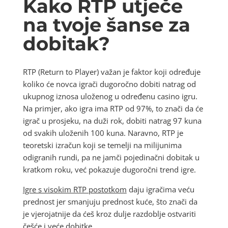
Kako RTP utječe
na tvoje šanse za
dobitak?
RTP (Return to Player) važan je faktor koji određuje
koliko će novca igrači dugoročno dobiti natrag od
ukupnog iznosa uloženog u određenu casino igru.
Na primjer, ako igra ima RTP od 97%, to znači da će
igrač u prosjeku, na duži rok, dobiti natrag 97 kuna
od svakih uloženih 100 kuna. Naravno, RTP je
teoretski izračun koji se temelji na milijunima
odigranih rundi, pa ne jamči pojedinačni dobitak u
kratkom roku, već pokazuje dugoročni trend igre.
Igre s visokim RTP postotkom
daju igračima veću
prednost jer smanjuju prednost kuće, što znači da
je vjerojatnije da ćeš kroz dulje razdoblje ostvariti
češće i veće dobitke.