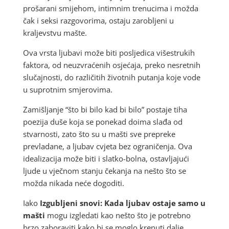
prošarani smijehom, intimnim trenucima i možda
čak i seksi razgovorima, ostaju zarobljeni u
kraljevstvu mašte.
Ova vrsta ljubavi može biti posljedica višestrukih
faktora, od neuzvraćenih osjećaja, preko nesretnih
slučajnosti, do različitih životnih putanja koje vode
u suprotnim smjerovima.
Zamišljanje “što bi bilo kad bi bilo” postaje tiha
poezija duše koja se ponekad doima slađa od
stvarnosti, zato što su u mašti sve prepreke
prevladane, a ljubav cvjeta bez ograničenja. Ova
idealizacija može biti i slatko-bolna, ostavljajući
ljude u vječnom stanju čekanja na nešto što se
možda nikada neće dogoditi.
Iako
Izgubljeni snovi: Kada ljubav ostaje samo u
mašti
mogu izgledati kao nešto što je potrebno
brzo zaboraviti kako bi se moglo krenuti dalje,