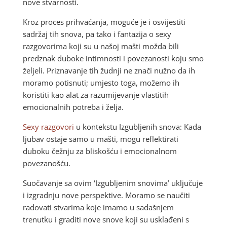
nove stvarnosti.
Kroz proces prihvaćanja, moguće je i osvijestiti
sadržaj tih snova, pa tako i fantazija o sexy
razgovorima koji su u našoj mašti možda bili
predznak duboke intimnosti i povezanosti koju smo
željeli. Priznavanje tih žudnji ne znači nužno da ih
moramo potisnuti; umjesto toga, možemo ih
koristiti kao alat za razumijevanje vlastitih
emocionalnih potreba i želja.
Sexy razgovori
u kontekstu Izgubljenih snova: Kada
ljubav ostaje samo u mašti, mogu reflektirati
duboku čežnju za bliskošću i emocionalnom
povezanošću.
Suočavanje sa ovim ‘Izgubljenim snovima’ uključuje
i izgradnju nove perspektive. Moramo se naučiti
radovati stvarima koje imamo u sadašnjem
trenutku i graditi nove snove koji su usklađeni s