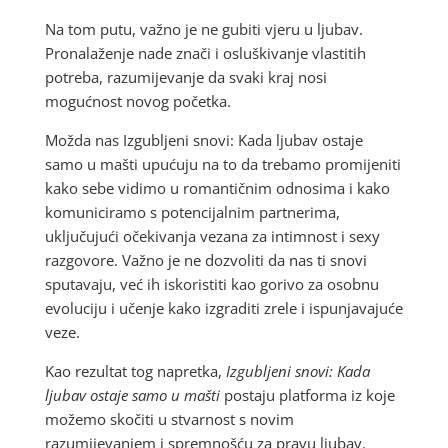
Na tom putu, važno je ne gubiti vjeru u ljubav.
Pronalaženje nade znači i osluškivanje vlastitih
potreba, razumijevanje da svaki kraj nosi
mogućnost novog početka.
Možda nas Izgubljeni snovi: Kada ljubav ostaje
samo u mašti upućuju na to da trebamo promijeniti
kako sebe vidimo u romantičnim odnosima i kako
komuniciramo s potencijalnim partnerima,
uključujući očekivanja vezana za intimnost i sexy
razgovore. Važno je ne dozvoliti da nas ti snovi
sputavaju, već ih iskoristiti kao gorivo za osobnu
evoluciju i učenje kako izgraditi zrele i ispunjavajuće
veze.
Kao rezultat tog napretka,
Izgubljeni snovi: Kada
ljubav ostaje samo u mašti
postaju platforma iz koje
možemo skočiti u stvarnost s novim
razumijevanjem i spremnošću za pravu ljubav.