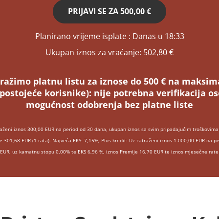
PRIJAVI SE ZA
500,00 €
Planirano vrijeme isplate
: Danas u 18:33
Ukupan iznos za vraćanje:
502,80 €
ražimo platnu listu za iznose do 500 € na maksim
(postojeće korisnike):
nije potrebna verifikacija 
mogućnost odobrenja bez platne liste
raženi iznos 300,00 EUR na period od 30 dana, ukupan iznos sa svim pripadajućim troškovima 
e 301,68 EUR (1 rata). Najveća EKS: 7,15%, Plus kredit: Uz zatraženi iznos 1.000,00 EUR na p
 EUR, uz kamatnu stopu 0,00% te EKS 6,96 %, iznos Premije 16,70 EUR te iznos mjesečne rate 