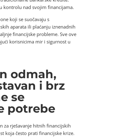
ju kontrolu nad svojim financijama.
one koji se suočavaju s
skih aparata ili plaćanju iznenadnih
aljnje financijske probleme. Sve ove
ući korisnicima mir i sigurnost u
an odmah,
tavan i brz
me se
ke potrebe
 za rješavanje hitnih financijskih
 koja često prati financijske krize.