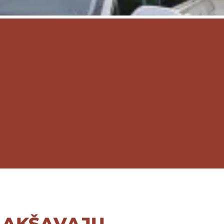
lakšavaju