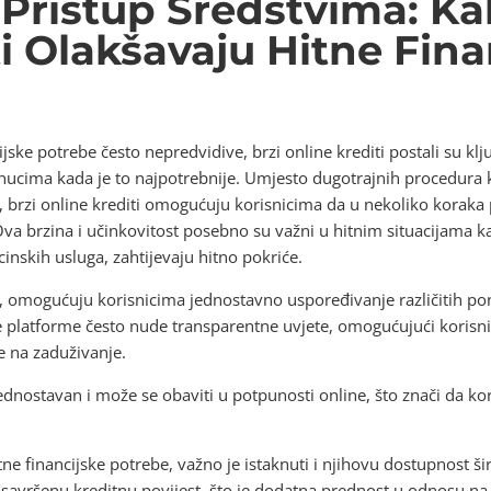
Pristup Sredstvima: Ka
i Olakšavaju Hitne Fina
ske potrebe često nepredvidive, brzi online krediti postali su k
nucima kada je to najpotrebnije. Umjesto dugotrajnih procedura 
 brzi online krediti omogućuju korisnicima da u nekoliko koraka 
Ova brzina i učinkovitost posebno su važni u hitnim situacijama k
nskih usluga, zahtijevaju hitno pokriće.
, omogućuju korisnicima jednostavno uspoređivanje različitih pon
platforme često nude transparentne uvjete, omogućujući korisni
če na zaduživanje.
ednostavan i može se obaviti u potpunosti online, što znači da k
itne financijske potrebe, važno je istaknuti i njihovu dostupnost 
avršenu kreditnu povijest, što je dodatna prednost u odnosu na 