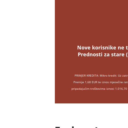
Nove korisnike ne t
Prednosti za stare 
PRIMJER KREDITA: Mikro kredit: Uz zat
Premije 1,68 EUR te iznos mjesečne rat
pripadajućim troškovima iznosi 1.016,70