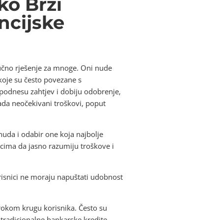
ko Brzi
ncijske
ljučno rješenje za mnoge. Oni nude
koje su često povezane s
podnesu zahtjev i dobiju odobrenje,
ada neočekivani troškovi, poput
uda i odabir one koja najbolje
cima da jasno razumiju troškove i
orisnici ne moraju napuštati udobnost
širokom krugu korisnika. Često su
tradicionalne bankarske kredite.