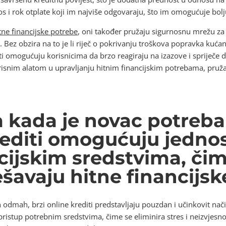
os i rok otplate koji im najviše odgovaraju, što im omogućuje bol
tne financijske potrebe
, oni također pružaju sigurnosnu mrežu za 
Bez obzira na to je li riječ o pokrivanju troškova popravka kućan
ti omogućuju korisnicima da brzo reagiraju na izazove i spriječe d
risnim alatom u upravljanju hitnim financijskim potrebama, pružaj
a kada je novac potreb
rediti omogućuju jednos
cijskim sredstvima, či
ešavaju hitne financijs
odmah, brzi online krediti predstavljaju pouzdan i učinkovit način
ristup potrebnim sredstvima, čime se eliminira stres i neizvjesnost