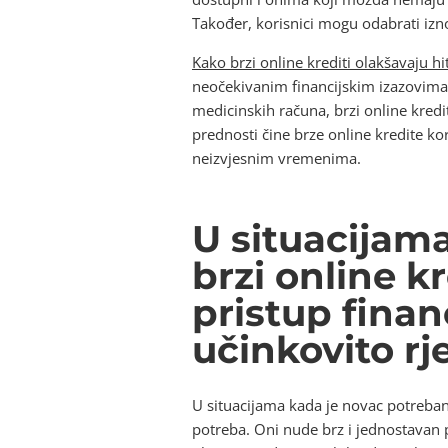
Također, korisnici mogu odabrati izn
Kako brzi online krediti olakšavaju hi
neočekivanim financijskim izazovima. 
medicinskih računa, brzi online kredi
prednosti čine brze online kredite ko
neizvjesnim vremenima.
U situacijam
brzi online k
pristup finan
učinkovito rj
U situacijama kada je novac potreban 
potreba. Oni nude brz i jednostavan p