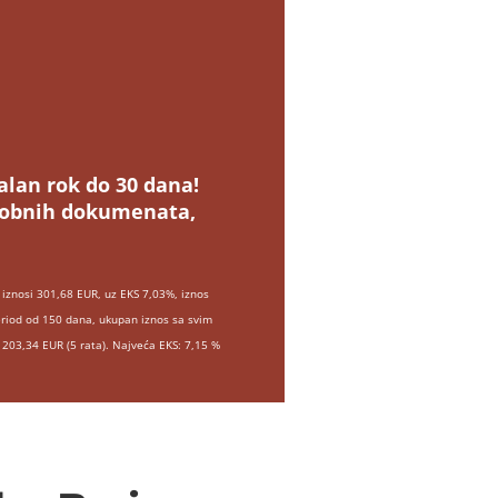
alan rok do 30 dana!
osobnih dokumenata,
iznosi 301,68 EUR, uz EKS 7,03%, iznos
eriod od 150 dana, ukupan iznos sa svim
203,34 EUR (5 rata). Najveća EKS: 7,15 %