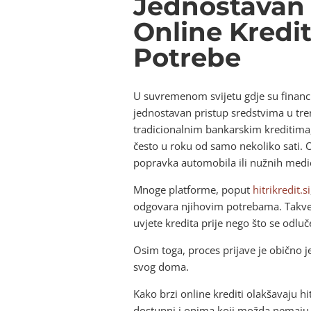
Jednostavan 
Online Kredit
Potrebe
U suvremenom svijetu gdje su financij
jednostavan pristup sredstvima u tre
tradicionalnim bankarskim kreditima,
često u roku od samo nekoliko sati. 
popravka automobila ili nužnih medici
Mnoge platforme, poput
hitrikredit.si
odgovara njihovim potrebama. Takve 
uvjete kredita prije nego što se odlu
Osim toga, proces prijave je obično j
svog doma.
Kako brzi online krediti olakšavaju h
dostupni i onima koji možda nemaju s