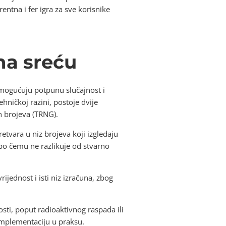
entna i fer igra za sve korisnike
na sreću
omogućuju potpunu slučajnost i
hničkoj razini, postoje dvije
h brojeva (TRNG).
etvara u niz brojeva koji izgledaju
po čemu ne razlikuje od stvarno
ijednost i isti niz izračuna, zbog
nosti, poput radioaktivnog raspada ili
 implementaciju u praksu.