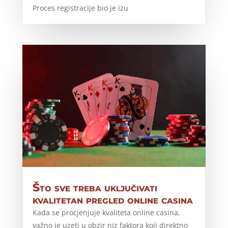
Proces registracije bio je izu
Što sve treba uključivati
kvalitetan pregled online casina
Kada se procjenjuje kvaliteta online casina,
važno je uzeti u obzir niz faktora koji direktno