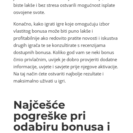
biste lakše i bez stresa ostvarili mogućnost isplate
osvojene svote.
Konačno, kako igrati igre koje omogućuju izbor
vlastitog bonusa može biti puno lakše i
profitabilnije ako redovito pratite novosti i iskustva
drugih igrača te se konzultirate s recenzijama
dostupnih bonusa. Koliko god vam se neki bonus
činio privlačnim, uvijek je dobro provjeriti dodatne
informacije, uvjete i savjete prije njegove aktivacije.
Na taj način ćete ostvariti najbolje rezultate i
maksimalno uživati u igri.
Najčešće
pogreške pri
odabiru bonusa i