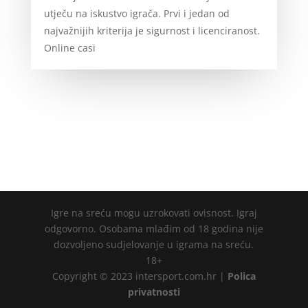
utječu na iskustvo igrača. Prvi i jedan od
najvažnijih kriterija je sigurnost i licenciranost.
Online casi
Igre na sreću mogu uzrokovati ovisnost. Igraj
odgovorno. Osobama mlađim od 18 godina nije
dozvoljeno sudjelovanje u igrama na sreću.
18+
Copyright © 2023 intersport.com.hr |
Polica
privatnosti