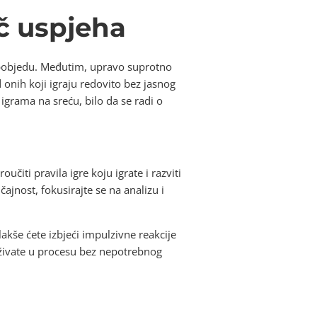
uč uspjeha
 pobjedu. Međutim, upravo suprotno
od onih koji igraju redovito bez jasnog
igrama na sreću, bilo da se radi o
učiti pravila igre koju igrate i razviti
ajnost, fokusirajte se na analizu i
akše ćete izbjeći impulzivne reakcije
živate u procesu bez nepotrebnog