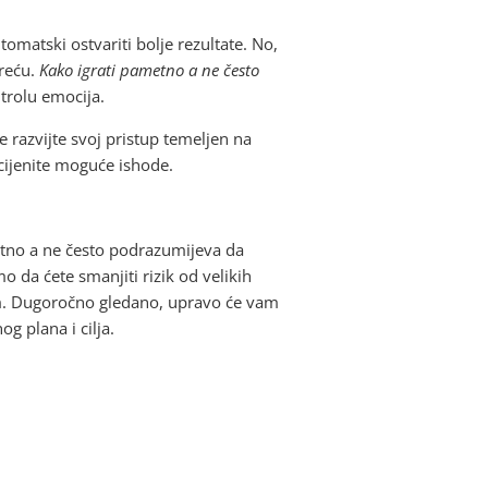
omatski ostvariti bolje rezultate. No,
sreću.
Kako igrati pametno a ne često
ntrolu emocija.
e razvijte svoj pristup temeljen na
ocijenite moguće ishode.
metno a ne često podrazumijeva da
o da ćete smanjiti rizik od velikih
jom. Dugoročno gledano, upravo će vam
og plana i cilja.