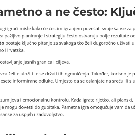
ametno a ne često: Klj
i igrači misle kako će čestim igranjem povećati svoje šanse za
 za pažljivo planiranje i strategiju često ostvaruju bolje rezultate 
to
postaje ključno pitanje za svakoga tko želi dugoročno uživati u 
no Hrvatska.
stavljanje jasnih granica i ciljeva.
a želite uložiti te se držati tih ograničenja. Također, korisno je pro
sete informirane odluke. Umjesto da se oslanjate na sreću ili sluč
umijeva i emocionalnu kontrolu. Kada igrate rijetko, ali planski, l
oje mogu dovesti do gubitaka. Pametna igra omogućuje vam da u
e šanse za uspjeh i zadovoljstvo.