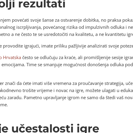
lji rezultati
ranjem povećati svoje šanse za ostvarenje dobitka, no praksa pok
nalnog iscrpljivanja, povećanog rizika od impulzivnih odluka i 
etno a ne često te se usredotočiti na kvalitetu, a ne kvantitetu igr
provodite igrajući, imate priliku pažljivije analizirati svoje poteze
o Hrvatska
često se odlučuju za kraće, ali promišljenije sesije igr
tim emocijama. Time se smanjuje mogućnost donošenja odluka pod
r znači da ćete imati više vremena za proučavanje strategija, učenj
kodnevno trošite vrijeme i novac na igre, možete ulagati u eduka
i veću zaradu. Pametno upravljanje igrom ne samo da štedi vaš n
eme.
je učestalosti igre