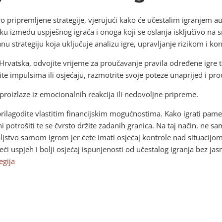
 pripremljene strategije, vjerujući kako će učestalim igranjem aut
zliku između uspješnog igrača i onoga koji se oslanja isključivo na 
anu strategiju koja uključuje analizu igre, upravljanje rizikom i ko
 Hrvatska, odvojite vrijeme za proučavanje pravila određene igre t
tite impulsima ili osjećaju, razmotrite svoje poteze unaprijed i pr
 proizlaze iz emocionalnih reakcija ili nedovoljne pripreme.
 prilagodite vlastitim financijskim mogućnostima. Kako igrati pa
 potrošiti te se čvrsto držite zadanih granica. Na taj način, ne sam
oljstvo samom igrom jer ćete imati osjećaj kontrole nad situaci
ći uspjeh i bolji osjećaj ispunjenosti od učestalog igranja bez jasn
egija