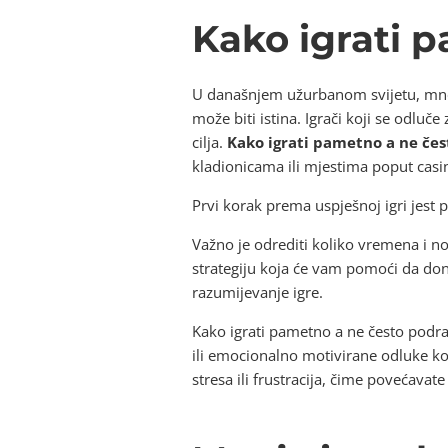
Kako igrati p
U današnjem užurbanom svijetu, mnog
može biti istina. Igrači koji se odluče
cilja.
Kako igrati pametno a ne čes
kladionicama ili mjestima poput casi
Prvi korak prema uspješnoj igri jest po
Važno je odrediti koliko vremena i novc
strategiju koja će vam pomoći da done
razumijevanje igre.
Kako igrati pametno a ne često podraz
ili emocionalno motivirane odluke k
stresa ili frustracija, čime povećavat