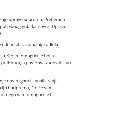
azuje upravo suprotno. Pretjerano
nepotrebnog gubitka novca. Upravo
e.
 i donositi racionalnije odluke.
anja, što im omogućuje bolju
 pritiskom, a povećava zadovoljstvo
e novih igara ili analiziranje
ciju i pripremu, što će vam
ovac, nego vam omogućuje i