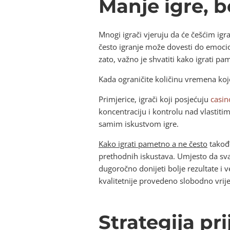
Manje igre, bo
Mnogi igrači vjeruju da će češćim ig
često igranje može dovesti do emocio
zato, važno je shvatiti kako igrati pam
Kada ograničite količinu vremena koje 
Primjerice, igrači koji posjećuju
casin
koncentraciju i kontrolu nad vlasti
samim iskustvom igre.
Kako igrati pametno a ne često
takođe
prethodnih iskustava. Umjesto da sva
dugoročno donijeti bolje rezultate 
kvalitetnije provedeno slobodno vrij
Strategija pri