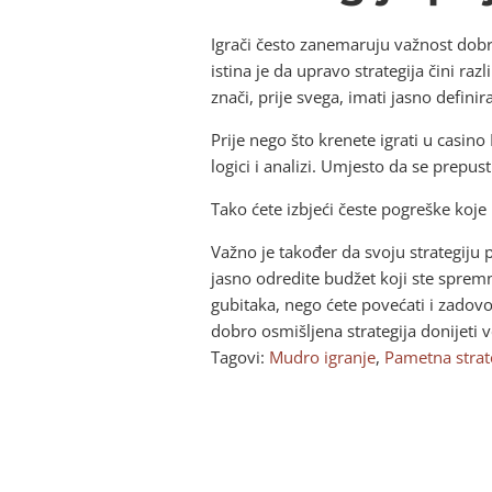
Igrači često zanemaruju važnost dobro
istina je da upravo strategija čini ra
znači, prije svega, imati jasno definir
Prije nego što krenete igrati u casino
logici i analizi. Umjesto da se prepus
Tako ćete izbjeći česte pogreške koje
Važno je također da svoju strategiju
jasno odredite budžet koji ste spremni
gubitaka, nego ćete povećati i zadov
dobro osmišljena strategija donijeti ve
Tagovi:
Mudro igranje
,
Pametna strat