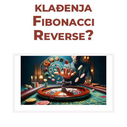
klađenja
Fibonacci
Reverse?