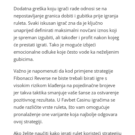
Dodatna greška koju igrači rade odnosi se na
nepostavljanje granica dobiti i gubitka prije igranja
ruleta. Svaki iskusan igrač zna da je ključno
unaprijed definirati maksimalni novčani iznos koji
je spreman izgubiti, ali također i profit nakon kojeg
će prestati igrati. Tako je moguće izbjeći
emocionalne odluke koje često vode ka neželjenim
gubicima.
Važno je napomenuti da kod primjene strategije
Fibonacci Reverse ne biste trebali birati igre s
visokim rizikom klađenja na pojedinačne brojeve
jer takva taktika smanjuje vaše šanse za ostvarenje
pozitivnog rezultata. U Favbet Casinu igračima se
nude različite vrste ruleta, što vam omogućuje
pronalaženje one varijante koja najbolje odgovara
ovoj strategiji.
Ako želite naučiti kako igrati rulet koristeći strategiju