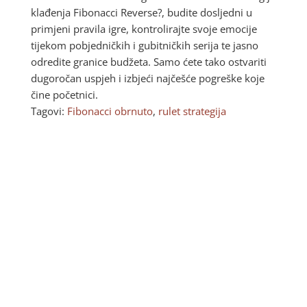
klađenja Fibonacci Reverse?, budite dosljedni u
primjeni pravila igre, kontrolirajte svoje emocije
tijekom pobjedničkih i gubitničkih serija te jasno
odredite granice budžeta. Samo ćete tako ostvariti
dugoročan uspjeh i izbjeći najčešće pogreške koje
čine početnici.
Tagovi:
Fibonacci obrnuto
,
rulet strategija