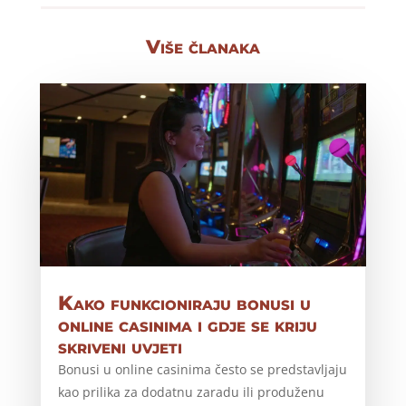
Više članaka
Kako funkcioniraju bonusi u
online casinima i gdje se kriju
skriveni uvjeti
Bonusi u online casinima često se predstavljaju
kao prilika za dodatnu zaradu ili produženu