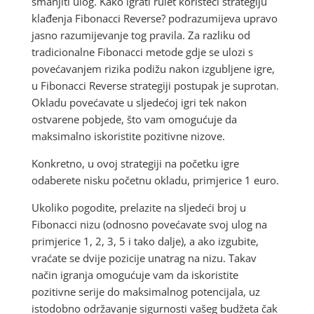
smanjiti ulog. Kako igrati rulet koristeći strategiju
klađenja Fibonacci Reverse? podrazumijeva upravo
jasno razumijevanje tog pravila. Za razliku od
tradicionalne Fibonacci metode gdje se ulozi s
povećavanjem rizika podižu nakon izgubljene igre,
u Fibonacci Reverse strategiji postupak je suprotan.
Okladu povećavate u sljedećoj igri tek nakon
ostvarene pobjede, što vam omogućuje da
maksimalno iskoristite pozitivne nizove.
Konkretno, u ovoj strategiji na početku igre
odaberete nisku početnu okladu, primjerice 1 euro.
Ukoliko pogodite, prelazite na sljedeći broj u
Fibonacci nizu (odnosno povećavate svoj ulog na
primjerice 1, 2, 3, 5 i tako dalje), a ako izgubite,
vraćate se dvije pozicije unatrag na nizu. Takav
način igranja omogućuje vam da iskoristite
pozitivne serije do maksimalnog potencijala, uz
istodobno održavanje sigurnosti vašeg budžeta čak