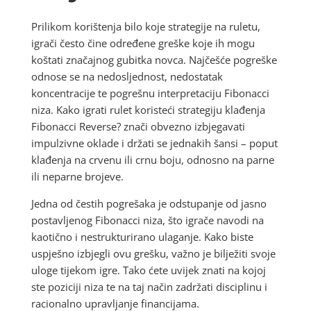
Prilikom korištenja bilo koje strategije na ruletu,
igrači često čine određene greške koje ih mogu
koštati značajnog gubitka novca. Najčešće pogreške
odnose se na nedosljednost, nedostatak
koncentracije te pogrešnu interpretaciju Fibonacci
niza. Kako igrati rulet koristeći strategiju klađenja
Fibonacci Reverse? znači obvezno izbjegavati
impulzivne oklade i držati se jednakih šansi – poput
klađenja na crvenu ili crnu boju, odnosno na parne
ili neparne brojeve.
Jedna od čestih pogrešaka je odstupanje od jasno
postavljenog Fibonacci niza, što igrače navodi na
kaotično i nestrukturirano ulaganje. Kako biste
uspješno izbjegli ovu grešku, važno je bilježiti svoje
uloge tijekom igre. Tako ćete uvijek znati na kojoj
ste poziciji niza te na taj način zadržati disciplinu i
racionalno upravljanje financijama.