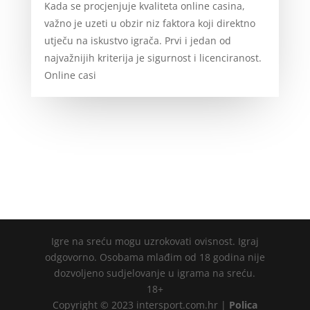
Kada se procjenjuje kvaliteta online casina,
važno je uzeti u obzir niz faktora koji direktno
utječu na iskustvo igrača. Prvi i jedan od
najvažnijih kriterija je sigurnost i licenciranost.
Online casi
Igre na sreću mogu uzrokovati ovisnost. Igraj
odgovorno. Osobama mlađim od 18 godina nije
dozvoljeno sudjelovanje u igrama na sreću.
18+
Copyright © 2023 intersport.com.hr |
Polica