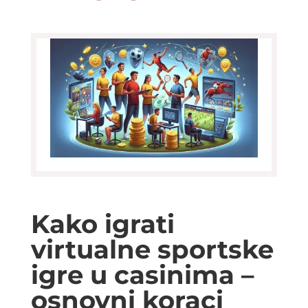
Kako igrati
virtualne sportske
igre u casinima –
osnovni koraci