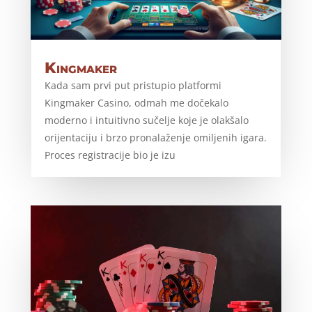
Kingmaker
Kada sam prvi put pristupio platformi
Kingmaker Casino, odmah me dočekalo
moderno i intuitivno sučelje koje je olakšalo
orijentaciju i brzo pronalaženje omiljenih igara.
Proces registracije bio je izu