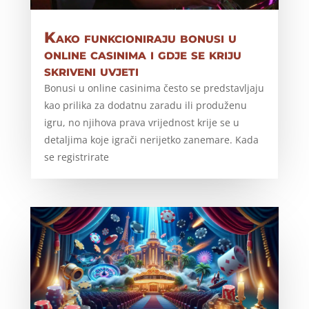
Kako funkcioniraju bonusi u
online casinima i gdje se kriju
skriveni uvjeti
Bonusi u online casinima često se predstavljaju
kao prilika za dodatnu zaradu ili produženu
igru, no njihova prava vrijednost krije se u
detaljima koje igrači nerijetko zanemare. Kada
se registrirate