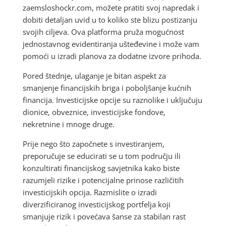
zaemsloshockr.com, možete pratiti svoj napredak i
dobiti detaljan uvid u to koliko ste blizu postizanju
svojih ciljeva. Ova platforma pruža mogućnost
jednostavnog evidentiranja ušteđevine i može vam
pomoći u izradi planova za dodatne izvore prihoda.
Pored štednje, ulaganje je bitan aspekt za
smanjenje financijskih briga i poboljšanje kućnih
financija. Investicijske opcije su raznolike i uključuju
dionice, obveznice, investicijske fondove,
nekretnine i mnoge druge.
Prije nego što započnete s investiranjem,
preporučuje se educirati se u tom području ili
konzultirati financijskog savjetnika kako biste
razumjeli rizike i potencijalne prinose različitih
investicijskih opcija. Razmislite o izradi
diverzificiranog investicijskog portfelja koji
smanjuje rizik i povećava šanse za stabilan rast