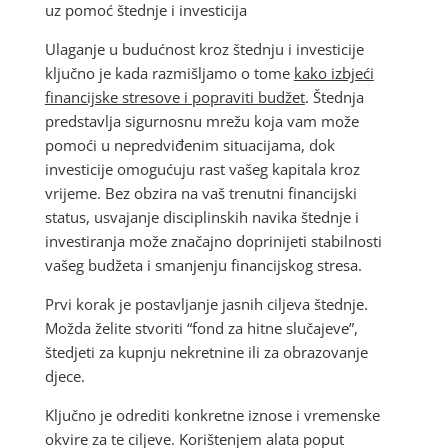
uz pomoć štednje i investicija
Ulaganje u budućnost kroz štednju i investicije
ključno je kada razmišljamo o tome
kako izbjeći
financijske stresove i popraviti budžet
. Štednja
predstavlja sigurnosnu mrežu koja vam može
pomoći u nepredviđenim situacijama, dok
investicije omogućuju rast vašeg kapitala kroz
vrijeme. Bez obzira na vaš trenutni financijski
status, usvajanje disciplinskih navika štednje i
investiranja može značajno doprinijeti stabilnosti
vašeg budžeta i smanjenju financijskog stresa.
Prvi korak je postavljanje jasnih ciljeva štednje.
Možda želite stvoriti “fond za hitne slučajeve”,
štedjeti za kupnju nekretnine ili za obrazovanje
djece.
Ključno je odrediti konkretne iznose i vremenske
okvire za te ciljeve. Korištenjem alata poput