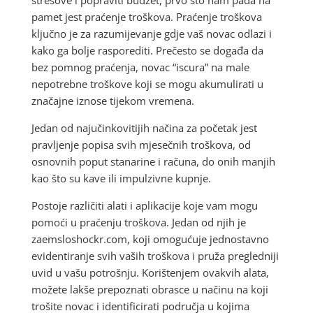
pamet jest praćenje troškova. Praćenje troškova
ključno je za razumijevanje gdje vaš novac odlazi i
kako ga bolje rasporediti. Prečesto se događa da
bez pomnog praćenja, novac “iscura” na male
nepotrebne troškove koji se mogu akumulirati u
značajne iznose tijekom vremena.
Jedan od najučinkovitijih načina za početak jest
pravljenje popisa svih mjesečnih troškova, od
osnovnih poput stanarine i računa, do onih manjih
kao što su kave ili impulzivne kupnje.
Postoje različiti alati i aplikacije koje vam mogu
pomoći u praćenju troškova. Jedan od njih je
zaemsloshockr.com, koji omogućuje jednostavno
evidentiranje svih vaših troškova i pruža pregledniji
uvid u vašu potrošnju. Korištenjem ovakvih alata,
možete lakše prepoznati obrasce u načinu na koji
trošite novac i identificirati područja u kojima