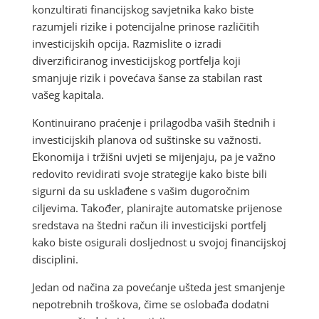
konzultirati financijskog savjetnika kako biste
razumjeli rizike i potencijalne prinose različitih
investicijskih opcija. Razmislite o izradi
diverzificiranog investicijskog portfelja koji
smanjuje rizik i povećava šanse za stabilan rast
vašeg kapitala.
Kontinuirano praćenje i prilagodba vaših štednih i
investicijskih planova od suštinske su važnosti.
Ekonomija i tržišni uvjeti se mijenjaju, pa je važno
redovito revidirati svoje strategije kako biste bili
sigurni da su usklađene s vašim dugoročnim
ciljevima. Također, planirajte automatske prijenose
sredstava na štedni račun ili investicijski portfelj
kako biste osigurali dosljednost u svojoj financijskoj
disciplini.
Jedan od načina za povećanje ušteda jest smanjenje
nepotrebnih troškova, čime se oslobađa dodatni