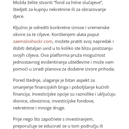
Možda želite stvoriti “fond za hitne slučajeve”,
štedjeti za kupnju nekretnine ili za obrazovanje
djece.
Ključno je odrediti konkretne iznose i vremenske
okvire za te ciljeve. Korištenjem alata poput
zaemsloshockr.com
, možete pratiti svoj napredak i
dobiti detaljan uvid u to koliko ste blizu postizanju
svojih ciljeva. Ova platforma pruža mogućnost
jednostavnog evidentiranja ušteđevine i može vam
pomoći u izradi planova za dodatne izvore prihoda.
Pored štednje, ulaganje je bitan aspekt za
smanjenje financijskih briga i poboljšanje kućnih
financija. Investicijske opcije su raznolike i uključuju
dionice, obveznice, investicijske fondove,
nekretnine i mnoge druge.
Prije nego što započnete s investiranjem,
preporučuje se educirati se u tom području ili