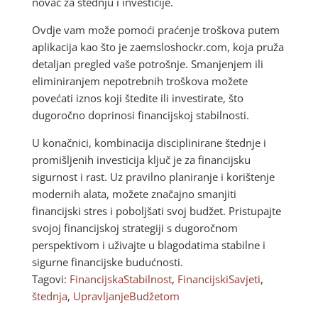
novac za štednju i investicije.
Ovdje vam može pomoći praćenje troškova putem
aplikacija kao što je zaemsloshockr.com, koja pruža
detaljan pregled vaše potrošnje. Smanjenjem ili
eliminiranjem nepotrebnih troškova možete
povećati iznos koji štedite ili investirate, što
dugoročno doprinosi financijskoj stabilnosti.
U konačnici, kombinacija disciplinirane štednje i
promišljenih investicija ključ je za financijsku
sigurnost i rast. Uz pravilno planiranje i korištenje
modernih alata, možete značajno smanjiti
financijski stres i poboljšati svoj budžet. Pristupajte
svojoj financijskoj strategiji s dugoročnom
perspektivom i uživajte u blagodatima stabilne i
sigurne financijske budućnosti.
Tagovi:
FinancijskaStabilnost
,
FinancijskiSavjeti
,
štednja
,
UpravljanjeBudžetom