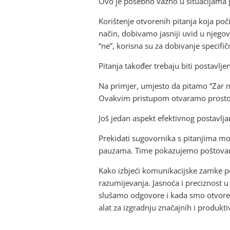
Ovo je posebno važno u situacijama g
Korištenje otvorenih pitanja koja poči
način, dobivamo jasniji uvid u njegove
“ne”, korisna su za dobivanje specifič
Pitanja također trebaju biti postavlje
Na primjer, umjesto da pitamo “Zar ne 
Ovakvim pristupom otvaramo prostor 
Još jedan aspekt efektivnog postavlja
Prekidati sugovornika s pitanjima mož
pauzama. Time pokazujemo poštovanj
Kako izbjeći komunikacijske zamke pop
razumijevanja. Jasnoća i preciznost 
slušamo odgovore i kada smo otvoren
alat za izgradnju značajnih i produkt