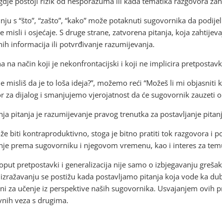
dje postoji rizik od nesporazuma ili kada tematika razgovora zah
nju s “što”, “zašto”, “kako” može potaknuti sugovornika da podijeli 
 misli i osjećaje. S druge strane, zatvorena pitanja, koja zahtijev
nih informacija ili potvrđivanje razumijevanja.
na na način koji je nekonfrontacijski i koji ne implicira pretpostavk
misliš da je to loša ideja?”, možemo reći “Možeš li mi objasniti koj
za dijalog i smanjujemo vjerojatnost da će sugovornik zauzeti 
nja pitanja je razumijevanje pravog trenutka za postavljanje pitanj
e biti kontraproduktivno, stoga je bitno pratiti tok razgovora i po
e prema sugovorniku i njegovom vremenu, kao i interes za tem
ut pretpostavki i generalizacija nije samo o izbjegavanju grešak
u izražavanju se postižu kada postavljamo pitanja koja vode ka d
i za učenje iz perspektive naših sugovornika. Usvajanjem ovih p
ivnih veza s drugima.