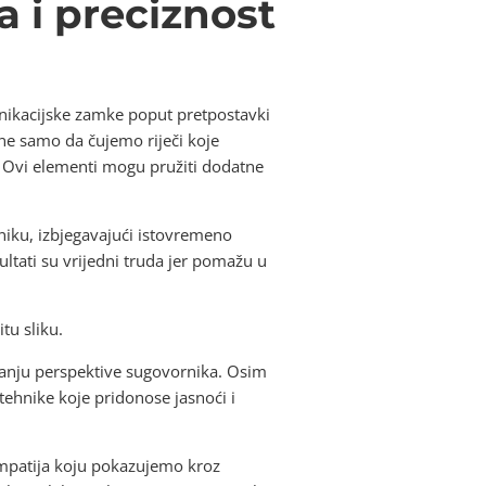
a i preciznost
nikacijske zamke poput pretpostavki
 ne samo da čujemo riječi koje
a. Ovi elementi mogu pružiti dodatne
niku, izbjegavajući istovremeno
zultati su vrijedni truda jer pomažu u
tu sliku.
evanju perspektive sugovornika. Osim
tehnike koje pridonose jasnoći i
Empatija koju pokazujemo kroz