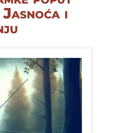
: Jasnoća i
nju