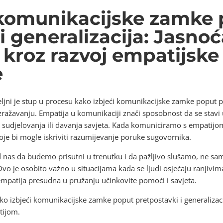
 komunikacijske zamke
i generalizacija: Jasnoć
 kroz razvoj empatijske
e
jni je stup u procesu kako izbjeći komunikacijske zamke poput pre
izražavanju. Empatija u komunikaciji znači sposobnost da se stavi
og sudjelovanja ili davanja savjeta. Kada komuniciramo s empati
e bi mogle iskriviti razumijevanje poruke sugovornika.
nas da budemo prisutni u trenutku i da pažljivo slušamo, ne samo 
o je osobito važno u situacijama kada se ljudi osjećaju ranjivima i
 empatija presudna u pružanju učinkovite pomoći i savjeta.
o izbjeći komunikacijske zamke poput pretpostavki i generalizacij
tijom.