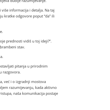
tijeva dublje razumijevanje.
više informacija i detalja. Na taj
aju kratke odgovore poput “da” ili
e.
e prednosti vidiš u toj ideji?”.
obrambeni stav.
a.
stavljati pitanja u prirodnim
u razgovora.
a, već i o izgradnji mostova
ubljem razumijevanju, kada aktivno
ristupa, naša komunikacija postaje