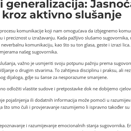
i generalizacija: Jasnoć
 kroz aktivno slušanje
 u procesu komunikacije koji nam omogućava da izbjegnemo komu
ću i preciznost u izražavanju. Kada pažljivo slušamo sugovornika,
neverbalnu komunikaciju, kao što su ton glasa, geste i izrazi lic
namjerama našeg sugovornika.
 slušanja, važno je usmjeriti svoju potpunu pažnju prema sugovor
išljanje o drugim stvarima. To zahtijeva disciplinu i praksu, ali re
nog dijaloga, gdje su šanse za nesporazume smanjene.
no odložiti vlastite sudove i pretpostavke dok ne dobijemo cjelovi
ženje pojašnjenja ili dodatnih informacija može pomoći u razumij
 što smo čuli i provjeravanje razumijemo li ispravno također su 
prepoznavanje i razumijevanje emocionalnih stanja sugovornika. 