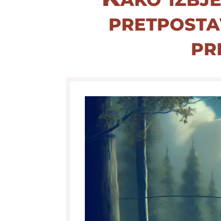
pretpostav
pr