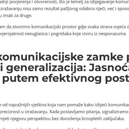
nji povjerenja i otvorenosti, što je temelj za izbjegavanje komun
 izražavanju nisu samo rezultat pažljivog odabira riječi, već i spo
u imati za druge.
 da stvorimo komunikacijski prostor gdje svaka strana osjeća da se
vjerojatnost nesuglasica i pogrešaka koje izviru iz nesporazuma.
 komunikacijske zamke
i generalizacija: Jasnoć
u putem efektivnog post
 je od najvažnijih vještina koja nam pomaže kako izbjeći komunika
i preciznost u izražavanju. Kada postavljamo pitanja, signalizira
umjeti njegovu perspektivu bez donošenja brzopletih zaključaka.