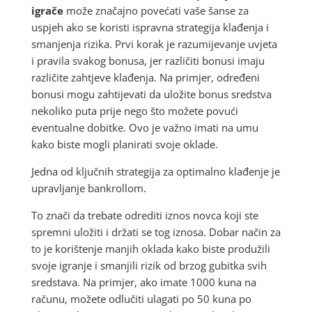
igrače
može značajno povećati vaše šanse za
uspjeh ako se koristi ispravna strategija klađenja i
smanjenja rizika. Prvi korak je razumijevanje uvjeta
i pravila svakog bonusa, jer različiti bonusi imaju
različite zahtjeve klađenja. Na primjer, određeni
bonusi mogu zahtijevati da uložite bonus sredstva
nekoliko puta prije nego što možete povući
eventualne dobitke. Ovo je važno imati na umu
kako biste mogli planirati svoje oklade.
Jedna od ključnih strategija za optimalno klađenje je
upravljanje bankrollom.
To znači da trebate odrediti iznos novca koji ste
spremni uložiti i držati se tog iznosa. Dobar način za
to je korištenje manjih oklada kako biste produžili
svoje igranje i smanjili rizik od brzog gubitka svih
sredstava. Na primjer, ako imate 1000 kuna na
računu, možete odlučiti ulagati po 50 kuna po