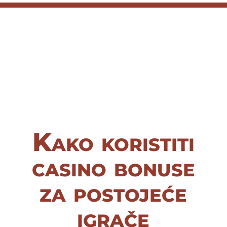
Kako koristiti
casino bonuse
za postojeće
igrače