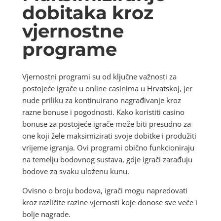
dobitaka kroz
vjernostne
programe
Vjernostni programi su od ključne važnosti za
postojeće igrače u online casinima u Hrvatskoj, jer
nude priliku za kontinuirano nagrađivanje kroz
razne bonuse i pogodnosti. Kako koristiti casino
bonuse za postojeće igrače može biti presudno za
one koji žele maksimizirati svoje dobitke i produžiti
vrijeme igranja. Ovi programi obično funkcioniraju
na temelju bodovnog sustava, gdje igrači zarađuju
bodove za svaku uloženu kunu.
Ovisno o broju bodova, igrači mogu napredovati
kroz različite razine vjernosti koje donose sve veće i
bolje nagrade.