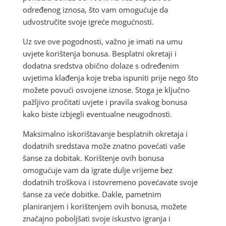
određenog iznosa, što vam omogućuje da
udvostručite svoje igreće mogućnosti.
Uz sve ove pogodnosti, važno je imati na umu
uvjete korištenja bonusa. Besplatni okretaji i
dodatna sredstva obično dolaze s određenim
uvjetima klađenja koje treba ispuniti prije nego što
možete povući osvojene iznose. Stoga je ključno
pažljivo pročitati uvjete i pravila svakog bonusa
kako biste izbjegli eventualne neugodnosti.
Maksimalno iskorištavanje besplatnih okretaja i
dodatnih sredstava može znatno povećati vaše
šanse za dobitak. Korištenje ovih bonusa
omogućuje vam da igrate dulje vrijeme bez
dodatnih troškova i istovremeno povećavate svoje
šanse za veće dobitke. Dakle, pametnim
planiranjem i korištenjem ovih bonusa, možete
značajno poboljšati svoje iskustvo igranja i