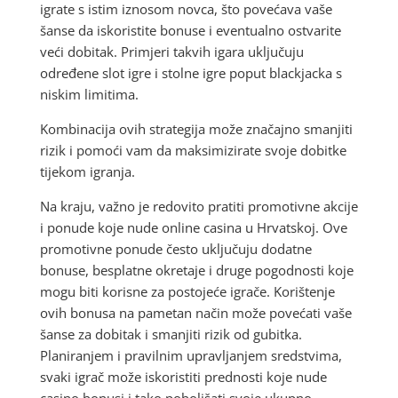
igrate s istim iznosom novca, što povećava vaše
šanse da iskoristite bonuse i eventualno ostvarite
veći dobitak. Primjeri takvih igara uključuju
određene slot igre i stolne igre poput blackjacka s
niskim limitima.
Kombinacija ovih strategija može značajno smanjiti
rizik i pomoći vam da maksimizirate svoje dobitke
tijekom igranja.
Na kraju, važno je redovito pratiti promotivne akcije
i ponude koje nude online casina u Hrvatskoj. Ove
promotivne ponude često uključuju dodatne
bonuse, besplatne okretaje i druge pogodnosti koje
mogu biti korisne za postojeće igrače. Korištenje
ovih bonusa na pametan način može povećati vaše
šanse za dobitak i smanjiti rizik od gubitka.
Planiranjem i pravilnim upravljanjem sredstvima,
svaki igrač može iskoristiti prednosti koje nude
casino bonusi i tako poboljšati svoje ukupno