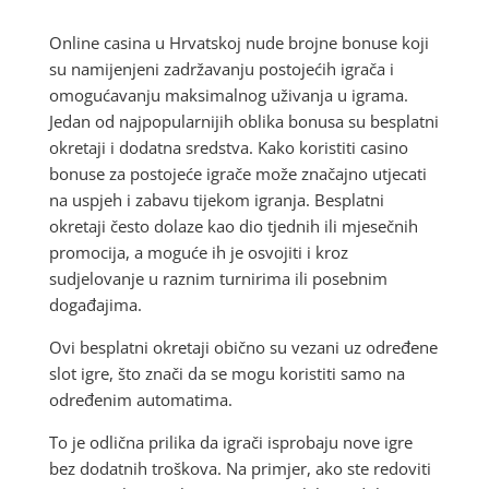
Online casina u Hrvatskoj nude brojne bonuse koji
su namijenjeni zadržavanju postojećih igrača i
omogućavanju maksimalnog uživanja u igrama.
Jedan od najpopularnijih oblika bonusa su besplatni
okretaji i dodatna sredstva. Kako koristiti casino
bonuse za postojeće igrače može značajno utjecati
na uspjeh i zabavu tijekom igranja. Besplatni
okretaji često dolaze kao dio tjednih ili mjesečnih
promocija, a moguće ih je osvojiti i kroz
sudjelovanje u raznim turnirima ili posebnim
događajima.
Ovi besplatni okretaji obično su vezani uz određene
slot igre, što znači da se mogu koristiti samo na
određenim automatima.
To je odlična prilika da igrači isprobaju nove igre
bez dodatnih troškova. Na primjer, ako ste redoviti