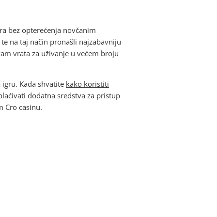
gara bez opterećenja novčanim
te na taj način pronašli najzabavniju
a vam vrata za uživanje u većem broju
 igru. Kada shvatite
kako koristiti
uplaćivati dodatna sredstva za pristup
m Cro casinu.