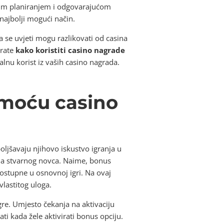
asnim planiranjem i odgovarajućom
najbolji mogući način.
a se uvjeti mogu razlikovati od casina
irate
kako koristiti casino nagrade
lnu korist iz vaših casino nagrada.
omoću casino
ljšavaju njihovo iskustvo igranja u
nja stvarnog novca. Naime, bonus
dostupne u osnovnoj igri. Na ovaj
vlastitog uloga.
re. Umjesto čekanja na aktivaciju
i kada žele aktivirati bonus opciju.