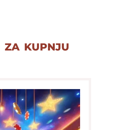
e za kupnju