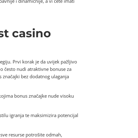
vnije i dinamičnije, a vi ćete imati
st casino
iju. Prvi korak je da uvijek pažljivo
ino često nudi atraktivne bonuse za
s značajki bez dodatnog ulaganja
 u kojima bonus značajke nude visoku
tilu igranja te maksimizira potencijal
 sve resurse potrošite odmah,