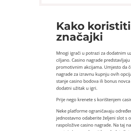
Kako koristi
značajki
Mnogi igrači u potrazi za dodatnim u
ciljano. Casino nagrade predstavljaju
promotivnim akcijama. Umjesto da ček
nagrade za izravnu kupnju ovih opcija 
stanje casino bodova ili bonus novca 
dodatni užitak u igri.
Prije nego krenete s korištenjem cas
Neke platforme ograničavaju određene
jednostavno odaberite željeni slot s 
raspoložive casino nagrade. Na taj na