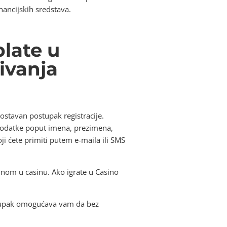
nancijskih sredstava.
plate u
ivanja
dnostavan postupak registracije.
 podatke poput imena, prezimena,
ji ćete primiti putem e-maila ili SMS
unom u casinu. Ako igrate u Casino
ostupak omogućava vam da bez