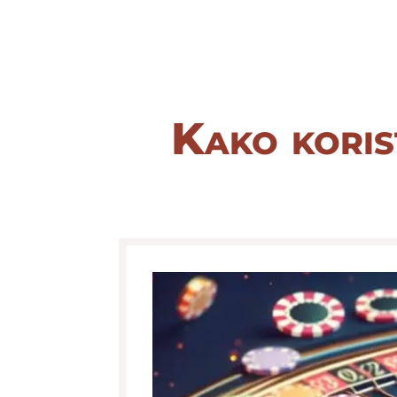
Kako korist