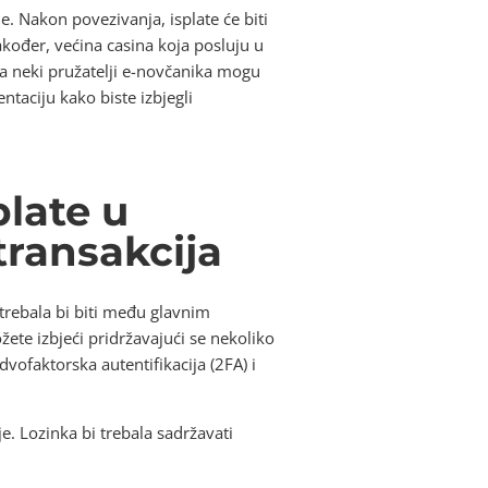
. Nakon povezivanja, isplate će biti
kođer, većina casina koja posluju u
a neki pružatelji e-novčanika mogu
ntaciju kako biste izbjegli
plate u
 transakcija
 trebala bi biti među glavnim
žete izbjeći pridržavajući se nekoliko
vofaktorska autentifikacija (2FA) i
je. Lozinka bi trebala sadržavati