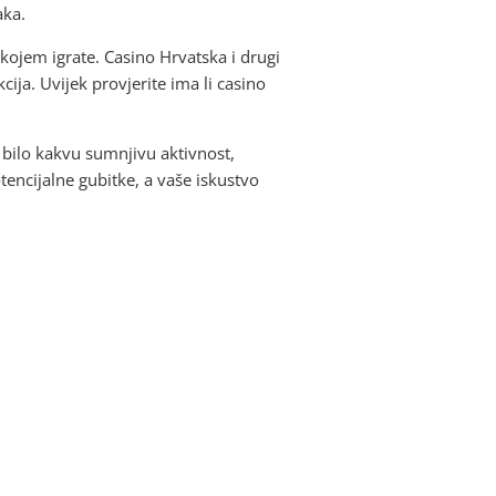
aka.
u kojem igrate. Casino Hrvatska i drugi
ija. Uvijek provjerite ima li casino
e bilo kakvu sumnjivu aktivnost,
encijalne gubitke, a vaše iskustvo