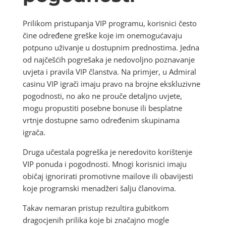
Prilikom pristupanja VIP programu, korisnici često
čine određene greške koje im onemogućavaju
potpuno uživanje u dostupnim prednostima. Jedna
od najčešćih pogrešaka je nedovoljno poznavanje
uvjeta i pravila VIP članstva. Na primjer, u Admiral
casinu VIP igrači imaju pravo na brojne ekskluzivne
pogodnosti, no ako ne prouče detaljno uvjete,
mogu propustiti posebne bonuse ili besplatne
vrtnje dostupne samo određenim skupinama
igrača.
Druga učestala pogreška je neredovito korištenje
VIP ponuda i pogodnosti. Mnogi korisnici imaju
običaj ignorirati promotivne mailove ili obavijesti
koje programski menadžeri šalju članovima.
Takav nemaran pristup rezultira gubitkom
dragocjenih prilika koje bi značajno mogle