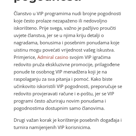
Članstvo u VIP programima nudi brojne pogodnosti
koje često prolaze nezapaženo ili nedovoljno
iskorišteno. Prije svega, važno je pažljivo proučiti
uvjete članstva, jer se u njima kriju detalji o
nagradama, bonusima i posebnim ponudama koje
uistinu mogu povećati vrijednost vašeg iskustva.
Primjerice,
Admiral casino
svojim VIP igračima
redovito pruža ekskluzivne promocije, prilagođene
ponude te osobnog VIP menadžera koji je na
raspolaganju za sva pitanja i pomoć. Kako biste
učinkovito iskoristili VIP pogodnosti, preporučuje se
redovito provjeravati račune i e-poštu, jer se VIP
programi često ažuriraju novim ponudama i
pogodnostima dostupnim samo članovima.
Drugi važan korak je korištenje posebnih događaja i
turnira namijenjenih VIP korisnicima.