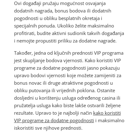
Ovi događaji pružaju mogućnost osvajanja
dodatnih nagrada, bonus bodova ili dodatnih
pogodnosti u obliku besplatnih okretaja i
specijalnih ponuda. Ukoliko želite maksimalno
profitirati, budite aktivni sudionik takvih događanja
i nemojte propustiti priliku za dodatne nagrade.
Također, jedna od ključnih prednosti VIP programa
jest skupljanje bodova vjernosti. Kako koristiti VIP
programe za dodatne pogodnosti jasno pokazuju
upravo bodovi vjernosti koje možete zamijeniti za
bonus novac ili druge atraktivne pogodnosti u
obliku putovanja ili vrijednih poklona. Ostanite
dosljedni u korištenju usluga određenog casina ili
pružatelja usluga kako biste lakše ostvarili željene
rezultate. Upravo to je najbolji način
kako koristiti
VIP programe za dodatne pogodnosti
i maksimalno
iskoristiti sve njihove prednosti.