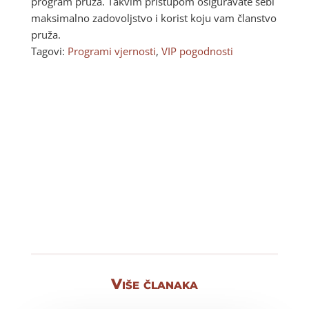
program pruža. Takvim pristupom osiguravate sebi
maksimalno zadovoljstvo i korist koju vam članstvo
pruža.
Tagovi:
Programi vjernosti
,
VIP pogodnosti
Više članaka