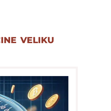
ine veliku