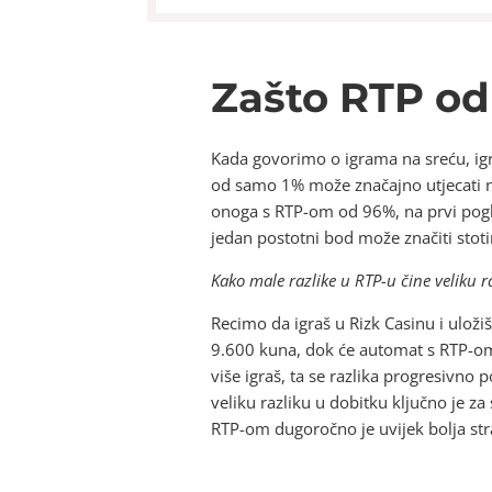
Zašto RTP od
Kada govorimo o igrama na sreću, igra
od samo 1% može značajno utjecati 
onoga s RTP-om od 96%, na prvi pogled
jedan postotni bod može značiti stoti
Kako male razlike u RTP-u čine veliku r
Recimo da igraš u Rizk Casinu i ulož
9.600 kuna, dok će automat s RTP-om
više igraš, ta se razlika progresivno 
veliku razliku u dobitku ključno je za
RTP-om dugoročno je uvijek bolja stra