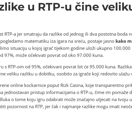
like u RTP-u čine veliku
t RTP-a jer smatraju da razlike od jednog ili dva postotna boda n
e pogledamo matematiku iza igara na sreću, postaje jasno
kako ma
slimo situaciju u kojoj igrač tijekom godine uloži ukupno 100.00
od 97%, može očekivati povrat od oko 97.000 kuna.
gru s RTP-om od 95%, očekivani povrat bit će 95.000 kuna. Razlik
ne veliku razliku u dobitku, osobito za igrače koji redovito ulažu 
rene online kockarnice poput Rizk Casina, koje transparentno prik
 jednostavan pristup informacijama o RTP-u, čime im pomaže d
luka o tome koju igru odabrati može značajno utjecati na tvoju 
atiti pozornost na RTP, jer čak i najmanje razlike mogu imati neoč