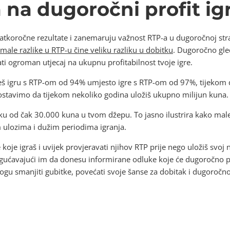
 na dugoročni profit ig
ratkoročne rezultate i zanemaruju važnost RTP-a u dugoročnoj stra
male razlike u RTP-u čine veliku razliku u dobitku
. Dugoročno gle
ti ogroman utjecaj na ukupnu profitabilnost tvoje igre.
reš igru s RTP-om od 94% umjesto igre s RTP-om od 97%, tijekom
postavimo da tijekom nekoliko godina uložiš ukupno milijun kuna.
iku od čak 30.000 kuna u tvom džepu. To jasno ilustrira kako male 
m ulozima i dužim periodima igranja.
e koje igraš i uvijek provjeravati njihov RTP prije nego uložiš svoj
ćavajući im da donesu informirane odluke koje će dugoročno pozi
mogu smanjiti gubitke, povećati svoje šanse za dobitak i dugoročno