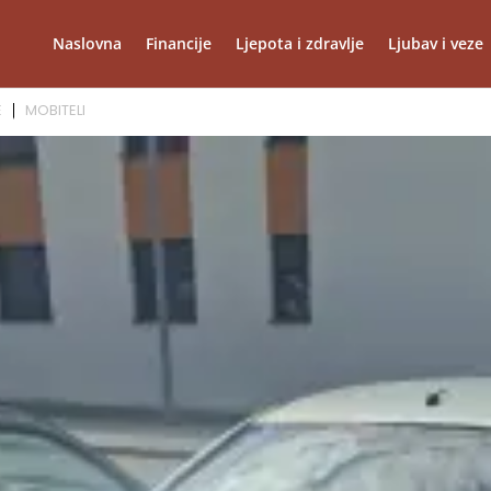
Naslovna
Financije
Ljepota i zdravlje
Ljubav i veze