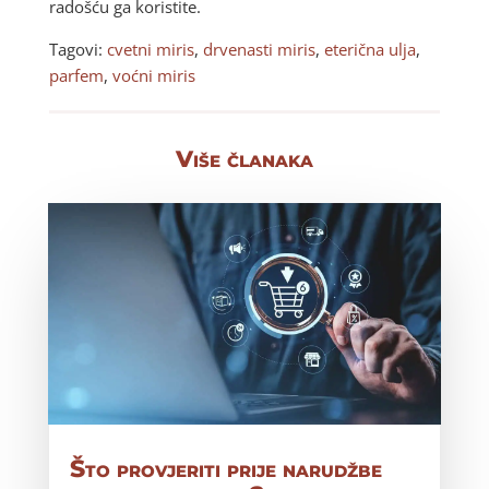
radošću ga koristite.
Tagovi:
cvetni miris
,
drvenasti miris
,
eterična ulja
,
parfem
,
voćni miris
Više članaka
Što provjeriti prije narudžbe