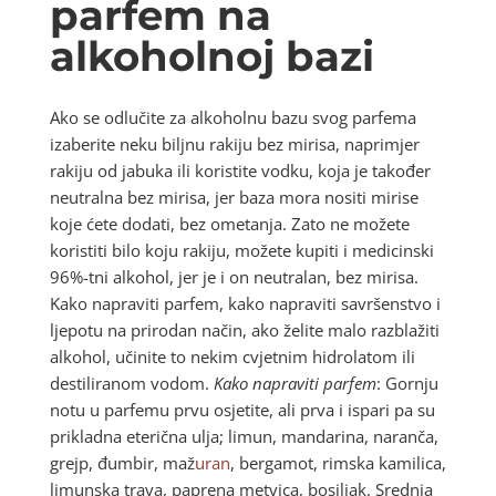
parfem na
alkoholnoj bazi
Ako se odlučite za alkoholnu bazu svog parfema
izaberite neku biljnu rakiju bez mirisa, naprimjer
rakiju od jabuka ili koristite vodku, koja je također
neutralna bez mirisa, jer baza mora nositi mirise
koje ćete dodati, bez ometanja. Zato ne možete
koristiti bilo koju rakiju, možete kupiti i medicinski
96%-tni alkohol, jer je i on neutralan, bez mirisa.
Kako napraviti parfem, kako napraviti savršenstvo i
ljepotu na prirodan način, ako želite malo razblažiti
alkohol, učinite to nekim cvjetnim hidrolatom ili
destiliranom vodom.
Kako napraviti parfem
: Gornju
notu u parfemu prvu osjetite, ali prva i ispari pa su
prikladna eterična ulja; limun, mandarina, naranča,
grejp, đumbir, maž
uran
, bergamot, rimska kamilica,
limunska trava, paprena metvica, bosiljak. Srednja