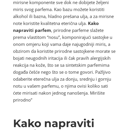
mirisne komponente sve dok ne dobijete željeni
miris svog parfema. Kao bazu možete koristiti
alkohol ili bazna, hladno prešana ulja, a za mirisne
note koristite kvalitetna eterična ulja.
Kako
napraviti parfem
, prirodne parfeme slažete
prema vlastitom “nosu”, komponirajući sastojke u
onom omjeru koji vama daje najugodniji miris, a
obzirom da koristite prirodne sastojkene morate se
bojati neugodnih iritacija ili čak pravih alergijskih
reakcija na kože, što se sa sintetskim parfemima
događa češće nego što se o tome govori. Pažljivo
odaberite eterečna ulja za donju, srednju i gornju
notu u vašem parfemu, o njima ovisi koliko sati
ćete mirisati nakon jednog nanošenja. Mirišite
prirodno”
Kako napraviti