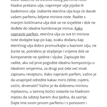
hladno prešano ulje, naprimjer ulje jojobe ili
bademovo ulje. Izaberite eterična ulja koja će davati
vašem parfemu željene mirisne note. Radite s
manjim količinama ulja dok se ne izvještite i dok ne
dođete do idealne kombinacije mirisa.
Kako
napraviti parfem
, eterična ulja za sve tri mirisne
note dodajite kap po kap, svaku dodanu kap
eteričnog ulja dobro promućkajte u baznom ulju, ne
žurite se, potrebno je strpljenje i vrijeme dok se
komponente ne sjedine i sljube. Zapisujte što
radite, ako od prve pogodite idealnu kompoziciju u
idealnim omjerima, za drugi put ćete već imati
zapisanu recepturu. Kako napraviti parfem, važno je
da unaprijed odredite kakav miris želite; cvjetni,
voćni, drvenasti? Važno je da dobivenu mirisnu
mješavinu, u tamnoj bočici ostavite na hladnom
mjestu da odstoji barem dva tjedna, da sazrije.
Dajte ime svom prvom parfemu i s ponosom i