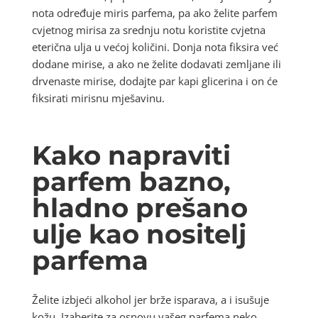
nota određuje miris parfema, pa ako želite parfem
cvjetnog mirisa za srednju notu koristite cvjetna
eterična ulja u većoj količini. Donja nota fiksira već
dodane mirise, a ako ne želite dodavati zemljane ili
drvenaste mirise, dodajte par kapi glicerina i on će
fiksirati mirisnu mješavinu.
Kako napraviti
parfem bazno,
hladno prešano
ulje kao nositelj
parfema
Želite izbjeći alkohol jer brže isparava, a i isušuje
kožu. Izaberite za osnovu vašeg parfema neko