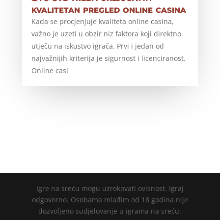
kvalitetan pregled online casina
Kada se procjenjuje kvaliteta online casina,
važno je uzeti u obzir niz faktora koji direktno
utječu na iskustvo igrača. Prvi i jedan od
najvažnijih kriterija je sigurnost i licenciranost.
Online casi
Igre na sreću mogu uzrokovati ovisnost. Igraj
odgovorno. Osobama mlađim od 18 godina nije
dozvoljeno sudjelovanje u igrama na sreću.