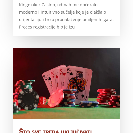
Kingmaker Casino, odmah me dočekalo
moderno i intuitivno sučelje koje je olakšalo
orijentaciju i brzo pronalaženje omiljenih igara.
Proces registracije bio je izu
Što sve treba uključivati