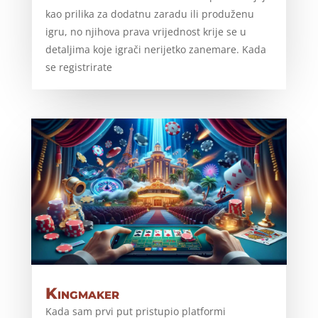
kao prilika za dodatnu zaradu ili produženu
igru, no njihova prava vrijednost krije se u
detaljima koje igrači nerijetko zanemare. Kada
se registrirate
Kingmaker
Kada sam prvi put pristupio platformi