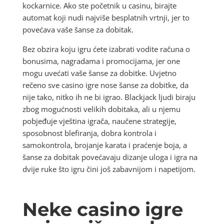
kockarnice. Ako ste početnik u casinu, birajte
automat koji nudi najviše besplatnih vrtnji, jer to
povećava vaše šanse za dobitak.
Bez obzira koju igru ćete izabrati vodite računa o
bonusima, nagradama i promocijama, jer one
mogu uvećati vaše šanse za dobitke. Uvjetno
rečeno sve casino igre nose šanse za dobitke, da
nije tako, nitko ih ne bi igrao. Blackjack ljudi biraju
zbog mogućnosti velikih dobitaka, ali u njemu
pobjeđuje vještina igrača, naučene strategije,
sposobnost blefiranja, dobra kontrola i
samokontrola, brojanje karata i praćenje boja, a
šanse za dobitak povećavaju dizanje uloga i igra na
dvije ruke što igru čini još zabavnijom i napetijom.
Neke casino igre