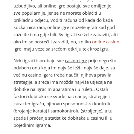
uzbudljivo, ali online igre postaju sve omiljenije i
sve popularnije, jer se ne morate oblačiti u
prikladnu odjeću, voditi računa od kada do kada
kockarnica radi, online igre možete igrati kad god
zaželite i ma gdje bili. Svi igrači se žele zabaviti, ali i
ako im se posreći i zaraditi, no, koliko
online casino
igre imaju veze sa srećom otkriju tek kroz igru.
Neki igrači isprobaju sve
casino igre
prije nego što
odaberu onu koja im najviše leži i najviše daje. za
većinu casino igara treba naučiti njihova pravila i
strategije, a sreća ima možda najviše utjecaja na
dobitke na igraćim aparatima i u ruletu. Ostali
faktori dobitaka se svode na znanje, strategije i
karakter igrača, njihovu sposobnost za kontrolu
(brojanje karata) i samokontrolu (strpljenje), a tu
spada i praćenje statistike dobitaka u casinu ili u
pojedinim igrama.