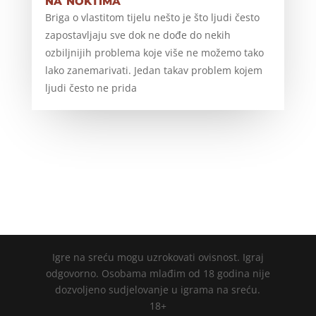
Briga o vlastitom tijelu nešto je što ljudi često
zapostavljaju sve dok ne dođe do nekih
ozbiljnijih problema koje više ne možemo tako
lako zanemarivati. Jedan takav problem kojem
ljudi često ne prida
Igre na sreću mogu uzrokovati ovisnost. Igraj
odgovorno. Osobama mlađim od 18 godina nije
dozvoljeno sudjelovanje u igrama na sreću.
18+