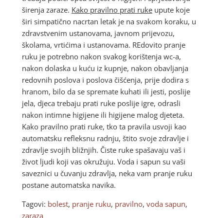
širenja zaraze.
Kako pravilno prati ruke
upute koje
širi simpatično nacrtan letak je na svakom koraku, u
zdravstvenim ustanovama, javnom prijevozu,
školama, vrtićima i ustanovama. REdovito pranje
ruku je potrebno nakon svakog korištenja wc-a,
nakon dolaska u kuću iz kupnje, nakon obavljanja
redovnih poslova i poslova čišćenja, prije dodira s
hranom, bilo da se spremate kuhati ili jesti, poslije
jela, djeca trebaju prati ruke poslije igre, odrasli
nakon intimne higijene ili higijene malog djeteta.
Kako pravilno prati ruke, tko ta pravila usvoji kao
automatsku refleksnu radnju, štito svoje zdravlje i
zdravlje svojih bližnjih. Čiste ruke spašavaju vaš i
život ljudi koji vas okružuju. Voda i sapun su vaši
saveznici u čuvanju zdravlja, neka vam pranje ruku
postane automatska navika.
Tagovi:
bolest
,
pranje ruku
,
pravilno
,
voda sapun
,
zaraza