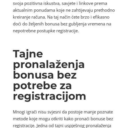
svoja pozitivna iskustva, savjete i linkove prema
aktualnim ponudama koje ne zahtijevaju prethodno
kreiranje računa. Na taj način ćete brzo i efikasno
doći do željenih bonusa bez gubljenja vremena na
nepotrebne postupke registracije.
Tajne
pronalaženja
bonusa bez
potrebe za
registracijom
Mnogi igrači nisu svjesni da postoje manje poznate
metode koje mogu otkriti kako pronaći bonuse bez
registracije. Jedna od tajni uspješnog pronalaženja