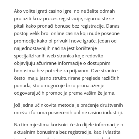
Ako volite igrati casino igre, no ne želite odmah
prolaziti kroz proces registracije, sigurno ste se
pitali kako pronaći bonuse bez registracije. Danas
postoji velik broj online casina koji nude posebne
promocije kako bi privukli nove igrače. Jedan od
najjednostavnijih načina jest korištenje
specijaliziranih web stranica koje redovito
objavljuju ažurirane informacije o dostupnim
bonusima bez potrebe za prijavom. Ove stranice
često imaju jasno strukturirane preglede različitih
ponuda, što omogućuje brzo pronalaženje
odgovarajućih promocija prema vašim željama.
Još jedna učinkovita metoda je praćenje društvenih
mreža i foruma posvećenih online casino industriji.
Na tim mjestima korisnici često dijele informacije o
aktualnim bonusima bez registracije, kao i vlastita