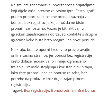
Ne smijete zanemariti ni povezanost s prijateljima
koji dijele vaše interese za casino igre. Često igrači
putem preporuka i usmene predaje saznaju za
bonuse bez registracije koje možda ne biste
pronašli samostalno. Važno je biti aktivan u
igračkim zajednicama i održavati kontakte s drugim
igračima kako biste brzo reagirali na nove ponude.
Na kraju, budite uporni i redovito provjeravajte
online casino stranice, jer bonusi bez registracije
često dolaze neočekivano i imaju ograničeno
trajanje. Uz malo strpljenja i korištenje ovih tajni,
lako ćete pronaći idealne bonuse za sebe, bez
potrebe da prolazite kroz dugotrajan proces
registracije.
Tagovi:
Bez registracije
,
Bonusi odmah
,
Brzi bonusi