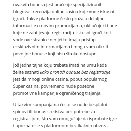
ovakvih bonusa jest praćenje specijaliziranih
blogova i recenzija online casina koje vode iskusni
igrači. Takve platforme često pružaju detaljne
informacije o novim promocijama, uključujući i one
koje ne zahtijevaju registraciju. Iskusni igrači koji
vode ove stranice nerijetko imaju pristup
ekskluzivnim informacijama i mogu vam otkriti
povoljne bonuse koji nisu široko dostupni.
Još jedna tajna koju trebate imati na umu kada
želite saznati
kako pronaći bonuse bez registracije
jest da mnogi online casina, poput popularnog
Super casina, povremeno nude posebne
promotivne kampanje ograničenog trajanja.
U takvim kampanjama često se nude besplatni
spinovi ili bonus sredstva bez potrebe za
registracijom, što vam omogućuje da isprobate igre
i upoznate se s platformom bez ikakvih obveza.