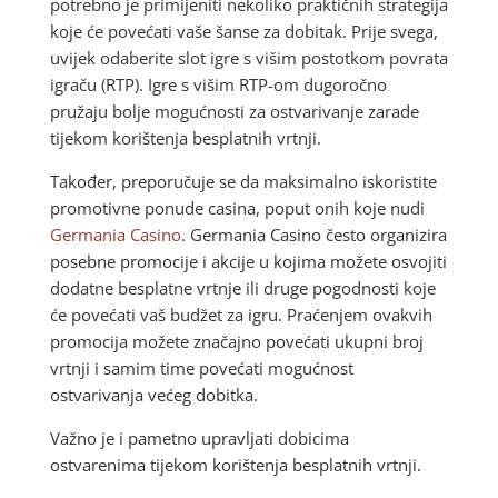
potrebno je primijeniti nekoliko praktičnih strategija
koje će povećati vaše šanse za dobitak. Prije svega,
uvijek odaberite slot igre s višim postotkom povrata
igraču (RTP). Igre s višim RTP-om dugoročno
pružaju bolje mogućnosti za ostvarivanje zarade
tijekom korištenja besplatnih vrtnji.
Također, preporučuje se da maksimalno iskoristite
promotivne ponude casina, poput onih koje nudi
Germania Casino
. Germania Casino često organizira
posebne promocije i akcije u kojima možete osvojiti
dodatne besplatne vrtnje ili druge pogodnosti koje
će povećati vaš budžet za igru. Praćenjem ovakvih
promocija možete značajno povećati ukupni broj
vrtnji i samim time povećati mogućnost
ostvarivanja većeg dobitka.
Važno je i pametno upravljati dobicima
ostvarenima tijekom korištenja besplatnih vrtnji.