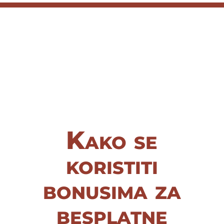
Kako se
koristiti
bonusima za
besplatne