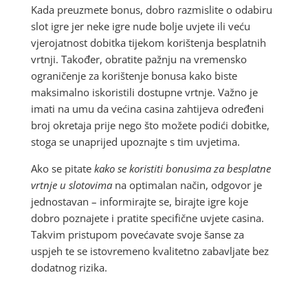
Kada preuzmete bonus, dobro razmislite o odabiru
slot igre jer neke igre nude bolje uvjete ili veću
vjerojatnost dobitka tijekom korištenja besplatnih
vrtnji. Također, obratite pažnju na vremensko
ograničenje za korištenje bonusa kako biste
maksimalno iskoristili dostupne vrtnje. Važno je
imati na umu da većina casina zahtijeva određeni
broj okretaja prije nego što možete podići dobitke,
stoga se unaprijed upoznajte s tim uvjetima.
Ako se pitate
kako se koristiti bonusima za besplatne
vrtnje u slotovima
na optimalan način, odgovor je
jednostavan – informirajte se, birajte igre koje
dobro poznajete i pratite specifične uvjete casina.
Takvim pristupom povećavate svoje šanse za
uspjeh te se istovremeno kvalitetno zabavljate bez
dodatnog rizika.