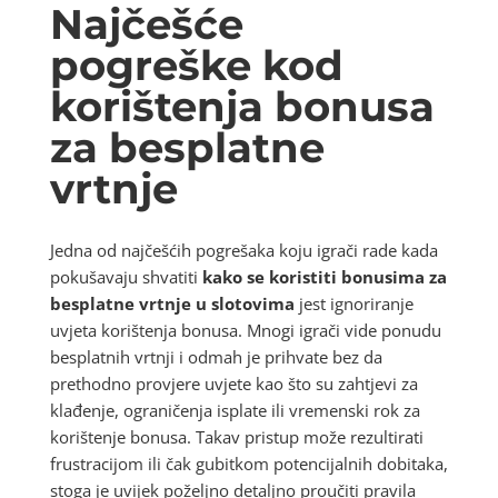
Najčešće
pogreške kod
korištenja bonusa
za besplatne
vrtnje
Jedna od najčešćih pogrešaka koju igrači rade kada
pokušavaju shvatiti
kako se koristiti bonusima za
besplatne vrtnje u slotovima
jest ignoriranje
uvjeta korištenja bonusa. Mnogi igrači vide ponudu
besplatnih vrtnji i odmah je prihvate bez da
prethodno provjere uvjete kao što su zahtjevi za
klađenje, ograničenja isplate ili vremenski rok za
korištenje bonusa. Takav pristup može rezultirati
frustracijom ili čak gubitkom potencijalnih dobitaka,
stoga je uvijek poželjno detaljno proučiti pravila