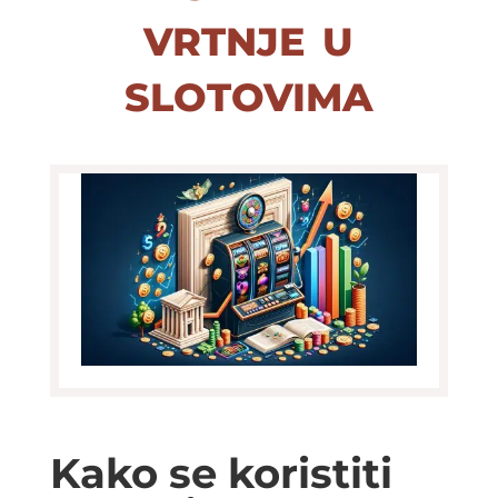
vrtnje u
slotovima
Kako se koristiti