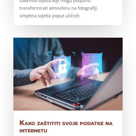
izvorima svjetla koji mogu potpuno
transformirati atmosferu na fotografiji.
Umjetna svjetla poput uličnih
Kako zaštititi svoje podatke na
internetu