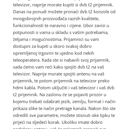
televizor, naprije morate kupiti si dvb t2 prijemnik.
Danas na ponudi možete pronaći dvb t2 konzole od
mnogobrojnih proizvođača raznih kvalitete,
funkcionalnosti te naravno i cijene. Izbor zavisi u
potpunosti o vama u skladu s vašim potrebama,
željama i mogućnostima. Prijamnici su vam
dostupni za kupiti u skoro svakoj dobro
opremljenoj trgovini te ujedno kod nekih
teleoperatera. Kada ste si nabavili svoj prijamnik,
sada ćemo vam reći kako spojiti dvb t2 na vaš
televizor. Naprije morate spojiti antenu na vaš
prijemnik, te potom prijemnik na televizor preko
hdmi kabla. Potom uključiti i vaš televizor i vaš dvb
t2 prijemnik. Na zaslonu će se pojaviti prozor u
kojemu trebati odabrati jezik, zemlju, format i način
prikaza slike te način pretrage kanala. Nakon što ste
odredili sve parametre, možete stisnuti oke tipku te
prijeći na sljedeći korak. Ukoliko imate dobro