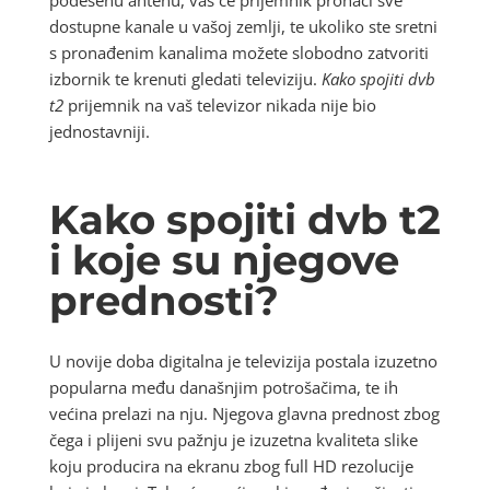
podešenu antenu, vaš će prijemnik pronaći sve
dostupne kanale u vašoj zemlji, te ukoliko ste sretni
s pronađenim kanalima možete slobodno zatvoriti
izbornik te krenuti gledati televiziju.
Kako spojiti dvb
t2
prijemnik na vaš televizor nikada nije bio
jednostavniji.
Kako spojiti dvb t2
i koje su njegove
prednosti?
U novije doba digitalna je televizija postala izuzetno
popularna među današnjim potrošačima, te ih
većina prelazi na nju. Njegova glavna prednost zbog
čega i plijeni svu pažnju je izuzetna kvaliteta slike
koju producira na ekranu zbog full HD rezolucije