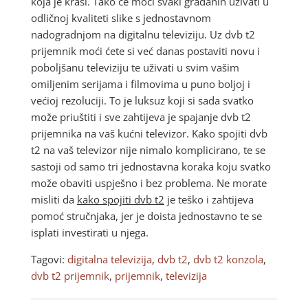
koja je krasi. Tako će moći svaki građanin uživati u
odličnoj kvaliteti slike s jednostavnom
nadogradnjom na digitalnu televiziju. Uz dvb t2
prijemnik moći ćete si već danas postaviti novu i
poboljšanu televiziju te uživati u svim vašim
omiljenim serijama i filmovima u puno boljoj i
većioj rezoluciji. To je luksuz koji si sada svatko
može priuštiti i sve zahtijeva je spajanje dvb t2
prijemnika na vaš kućni televizor. Kako spojiti dvb
t2 na vaš televizor nije nimalo komplicirano, te se
sastoji od samo tri jednostavna koraka koju svatko
može obaviti uspješno i bez problema. Ne morate
misliti da
kako spojiti dvb t2
je teško i zahtijeva
pomoć stručnjaka, jer je doista jednostavno te se
isplati investirati u njega.
Tagovi:
digitalna televizija
,
dvb t2
,
dvb t2 konzola
,
dvb t2 prijemnik
,
prijemnik
,
televizija