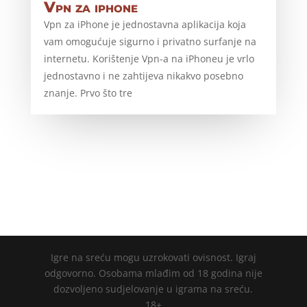
Vpn za iphone
Vpn za iPhone je jednostavna aplikacija koja
vam omogućuje sigurno i privatno surfanje na
internetu. Korištenje Vpn-a na iPhoneu je vrlo
jednostavno i ne zahtijeva nikakvo posebno
znanje. Prvo što tre
Igre na sreću mogu uzrokovati ovisnost. Igraj
odgovorno. Osobama mlađim od 18 godina nije
dozvoljeno sudjelovanje u igrama na sreću.
18+