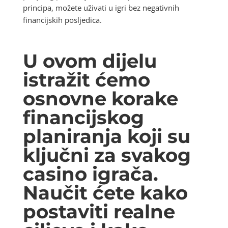
principa, možete uživati u igri bez negativnih
financijskih posljedica.
U ovom dijelu
istražit ćemo
osnovne korake
financijskog
planiranja koji su
ključni za svakog
casino igrača.
Naučit ćete kako
postaviti realne