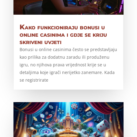
Kako funkcioniraju bonusi u
online casinima i gdje se kriju
skriveni uvjeti
Bonusi u online casinima često se predstavljaju
kao prilika za dodatnu zaradu ili produženu
igru, no njihova prava vrijednost krije se u
detaljima koje igrači nerijetko zanemare. Kada
se registrirate