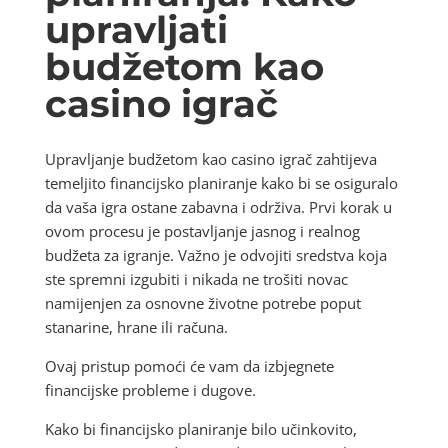
upravljati
budžetom kao
casino igrač
Upravljanje budžetom kao casino igrač zahtijeva
temeljito financijsko planiranje kako bi se osiguralo
da vaša igra ostane zabavna i održiva. Prvi korak u
ovom procesu je postavljanje jasnog i realnog
budžeta za igranje. Važno je odvojiti sredstva koja
ste spremni izgubiti i nikada ne trošiti novac
namijenjen za osnovne životne potrebe poput
stanarine, hrane ili računa.
Ovaj pristup pomoći će vam da izbjegnete
financijske probleme i dugove.
Kako bi financijsko planiranje bilo učinkovito,