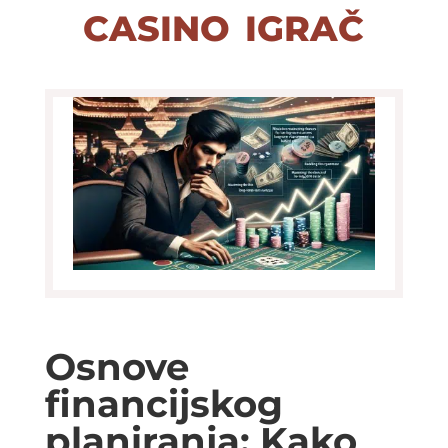
casino igrač
Osnove
financijskog
planiranja: Kako