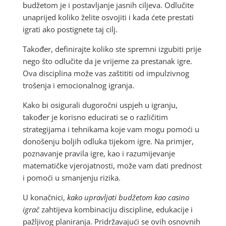
budžetom je i postavljanje jasnih ciljeva. Odlučite
unaprijed koliko želite osvojiti i kada ćete prestati
igrati ako postignete taj cilj.
Također, definirajte koliko ste spremni izgubiti prije
nego što odlučite da je vrijeme za prestanak igre.
Ova disciplina može vas zaštititi od impulzivnog
trošenja i emocionalnog igranja.
Kako bi osigurali dugoročni uspjeh u igranju,
također je korisno educirati se o različitim
strategijama i tehnikama koje vam mogu pomoći u
donošenju boljih odluka tijekom igre. Na primjer,
poznavanje pravila igre, kao i razumijevanje
matematičke vjerojatnosti, može vam dati prednost
i pomoći u smanjenju rizika.
U konačnici,
kako upravljati budžetom kao casino
igrač
zahtijeva kombinaciju discipline, edukacije i
pažljivog planiranja. Pridržavajući se ovih osnovnih