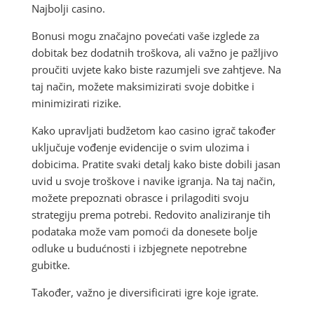
Najbolji casino.
Bonusi mogu značajno povećati vaše izglede za
dobitak bez dodatnih troškova, ali važno je pažljivo
proučiti uvjete kako biste razumjeli sve zahtjeve. Na
taj način, možete maksimizirati svoje dobitke i
minimizirati rizike.
Kako upravljati budžetom kao casino igrač također
uključuje vođenje evidencije o svim ulozima i
dobicima. Pratite svaki detalj kako biste dobili jasan
uvid u svoje troškove i navike igranja. Na taj način,
možete prepoznati obrasce i prilagoditi svoju
strategiju prema potrebi. Redovito analiziranje tih
podataka može vam pomoći da donesete bolje
odluke u budućnosti i izbjegnete nepotrebne
gubitke.
Također, važno je diversificirati igre koje igrate.