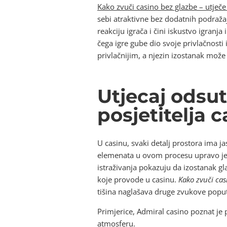
Kako zvuči casino bez glazbe – utječe
sebi atraktivne bez dodatnih podraža
reakciju igrača i čini iskustvo igranj
čega igre gube dio svoje privlačnosti 
privlačnijim, a njezin izostanak može 
Utjecaj odsu
posjetitelja 
U casinu, svaki detalj prostora ima ja
elemenata u ovom procesu upravo je g
istraživanja pokazuju da izostanak gl
koje provode u casinu.
Kako zvuči cas
tišina naglašava druge zvukove poput 
Primjerice, Admiral casino poznat je
atmosferu.