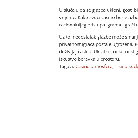
U slučaju da se glazba ukloni, gosti 
vrijeme. Kako zvuči casino bez glazbe
racionalnijeg pristupa igrama. Igrači 
Uz to, nedostatak glazbe može smanjiti
privatnost igrača postaje ugrožena. 
doživljaj casina. Ukratko, odsutnost 
iskustvo boravka u prostoru.
Tagovi:
Casino atmosfera
,
Tišina koc