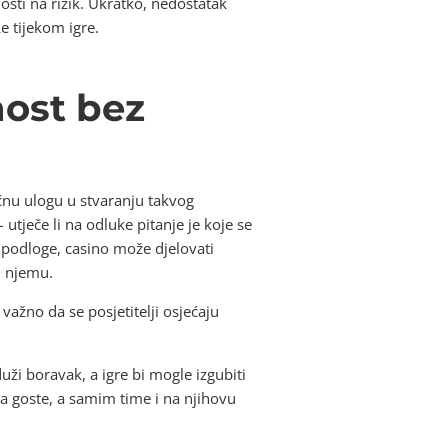
sti na rizik. Ukratko, nedostatak
e tijekom igre.
nost bez
čnu ulogu u stvaranju takvog
utječe li na odluke pitanje je koje se
 podloge, casino može djelovati
 u njemu.
važno da se posjetitelji osjećaju
uži boravak, a igre bi mogle izgubiti
na goste, a samim time i na njihovu