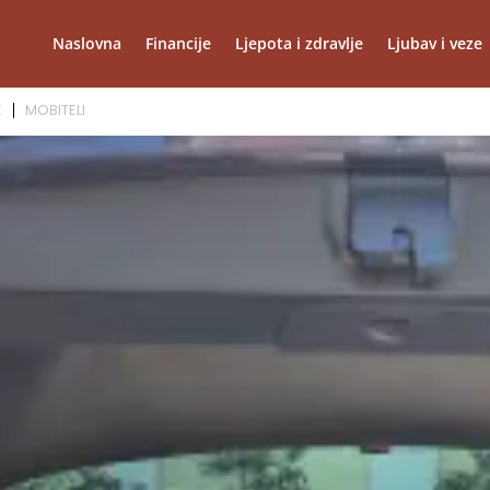
Naslovna
Financije
Ljepota i zdravlje
Ljubav i veze