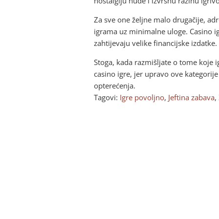
nostalgiju nude i izvrsnu razinu igrivo
Za sve one željne malo drugačije, adr
igrama uz minimalne uloge. Casino ig
zahtijevaju velike financijske izdatke.
Stoga, kada razmišljate o tome koje i
casino igre, jer upravo ove kategorij
opterećenja.
Tagovi:
Igre povoljno
,
Jeftina zabava
,