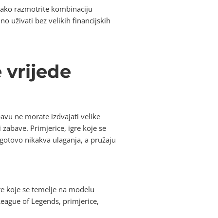
kako razmotrite kombinaciju
o uživati bez velikih financijskih
 vrijede
bavu ne morate izdvajati velike
 zabave. Primjerice, igre koje se
u gotovo nikakva ulaganja, a pružaju
re koje se temelje na modelu
League of Legends, primjerice,