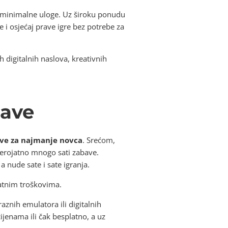
z minimalne uloge. Uz široku ponudu
e i osjećaj prave igre bez potrebe za
h digitalnih naslova, kreativnih
bave
ave za najmanje novca
. Srećom,
vjerojatno mnogo sati zabave.
 nude sate i sate igranja.
datnim troškovima.
znih emulatora ili digitalnih
ijenama ili čak besplatno, a uz