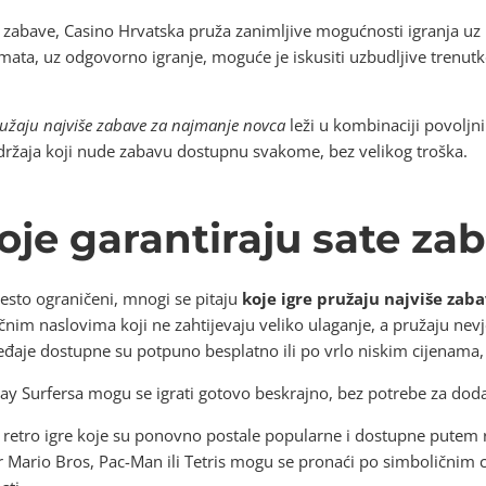
u zabave, Casino Hrvatska pruža zanimljive mogućnosti igranja u
omata, uz odgovorno igranje, moguće je iskusiti uzbudljive trenutk
ružaju najviše zabave za najmanje novca
leži u kombinaciji povoljni
adržaja koji nude zabavu dostupnu svakome, bez velikog troška.
koje garantiraju sate za
esto ograničeni, mnogi se pitaju
koje igre pružaju najviše zab
ačnim naslovima koji ne zahtijevaju veliko ulaganje, a pružaju ne
eđaje dostupne su potpuno besplatno ili po vrlo niskim cijenama, a
way Surfersa mogu se igrati gotovo beskrajno, bez potrebe za do
 retro igre koje su ponovno postale popularne i dostupne putem ra
r Mario Bros, Pac-Man ili Tetris mogu se pronaći po simboličnim c