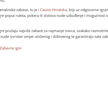
sti.
enalinske zabave, tu je i
Casino Hrvatska
, koji uz odgovorno igr
re poput ruleta, pokera ili slotova nude uzbuđenje i mogućnost 
gre pružaju najviše zabave za najmanje novca, svakako razmotrite 
e nude izvrstan omjer uloženog i dobivenog te garantiraju sate zab
Zabavne igre