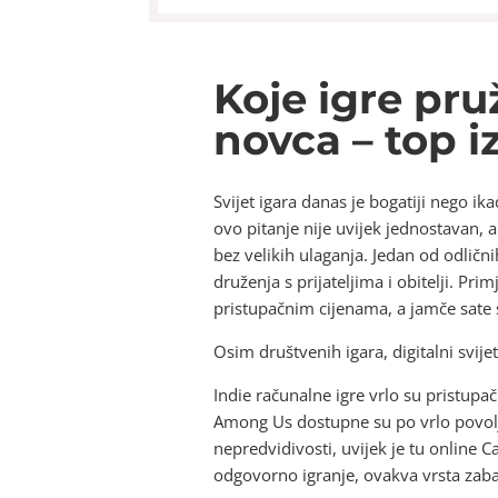
Koje igre pru
novca – top i
Svijet igara danas je bogatiji nego ika
ovo pitanje nije uvijek jednostavan, 
bez velikih ulaganja. Jedan od odličn
druženja s prijateljima i obitelji. Pri
pristupačnim cijenama, a jamče sate 
Osim društvenih igara, digitalni svij
Indie računalne igre vrlo su pristupač
Among Us dostupne su po vrlo povoljn
nepredvidivosti, uvijek je tu online 
odgovorno igranje, ovakva vrsta zabav