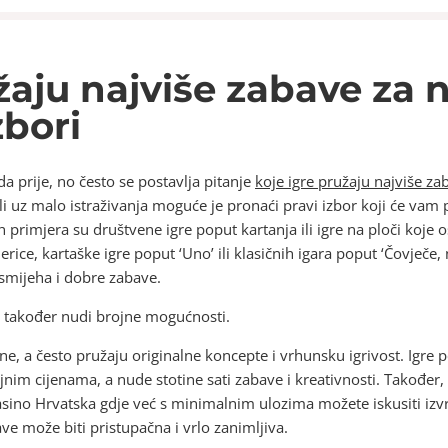
žaju najviše zabave za
zbori
da prije, no često se postavlja pitanje
koje igre pružaju najviše z
ali uz malo istraživanja moguće je pronaći pravi izbor koji će vam 
ih primjera su društvene igre poput kartanja ili igre na ploči koje
mjerice, kartaške igre poput ‘Uno’ ili klasičnih igara poput ‘Čovječe,
smijeha i dobre zabave.
et također nudi brojne mogućnosti.
ne, a često pružaju originalne koncepte i vrhunsku igrivost. Igre p
im cijenama, a nude stotine sati zabave i kreativnosti. Također, 
Casino Hrvatska gdje već s minimalnim ulozima možete iskusiti izv
e može biti pristupačna i vrlo zanimljiva.