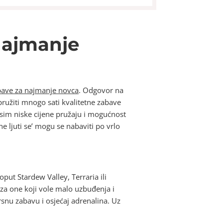
 najmanje
abave za najmanje novca
. Odgovor na
pružiti mnogo sati kvalitetne zabave
 osim niske cijene pružaju i mogućnost
 ne ljuti se’ mogu se nabaviti po vrlo
oput Stardew Valley, Terraria ili
za one koji vole malo uzbuđenja i
rsnu zabavu i osjećaj adrenalina. Uz