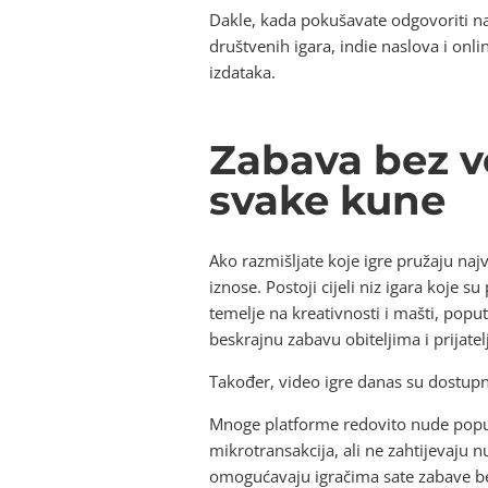
Dakle, kada pokušavate odgovoriti na
društvenih igara, indie naslova i onl
izdataka.
Zabava bez ve
svake kune
Ako razmišljate koje igre pružaju naj
iznose. Postoji cijeli niz igara koje 
temelje na kreativnosti i mašti, poput
beskrajnu zabavu obiteljima i prijatel
Također, video igre danas su dostupni
Mnoge platforme redovito nude popust
mikrotransakcija, ali ne zahtijevaju 
omogućavaju igračima sate zabave bez