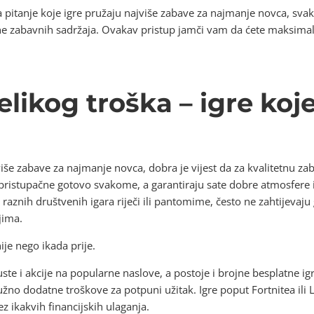
 pitanje koje igre pružaju najviše zabave za najmanje novca, sva
ine zabavnih sadržaja. Ovakav pristup jamči vam da ćete maksimaln
likog troška – igre koje
više zabave za najmanje novca, dobra je vijest da za kvalitetnu za
su pristupačne gotovo svakome, a garantiraju sate dobre atmosfere i
 raznih društvenih igara riječi ili pantomime, često ne zahtijevaj
jima.
je nego ikada prije.
e i akcije na popularne naslove, a postoje i brojne besplatne ig
nužno dodatne troškove za potpuni užitak. Igre poput Fortnitea ili 
 ikakvih financijskih ulaganja.