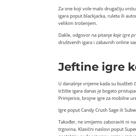
Za one koji vole malo drugačiju vrst
igara poput blackjacka, ruleta ili aut
velikim trošenjem.
Dakle, odgovor na pitanje
koje igre p
društvenih igara i zabavnih online s
Jeftine igre 
U današnje vrijeme kada su budžeti č
tržište igara danas je bogato pristup
Primjerice, brojne igre za mobilne ur
Igre poput Candy Crush Sage ili Sub
Također, ne smijemo zaboraviti ni na
trgovina. Klasični naslovi poput Supe