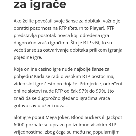
za igrače
Ako želite povećati svoje šanse za dobitak, važno je
obratiti pozornost na RTP (Return to Player). RTP
predstavlja postotak novca koji određena igra
dugoročno vraća igračima. Što je RTP viši, to su
veće šanse za ostvarivanje dobitaka prilikom igranja
pojedine igre.
Koje online casino igre nude najbolje šanse za
pobjedu? Kada se radi o visokim RTP postocima,
video slot igre često prednjače. Primjerice, određeni
online slotovi nude RTP od čak 97% do 99%, što
znači da se dugoročno gledano igračima vraća
gotovo sav uloženi novac.
Slot igre poput Mega Joker, Blood Suckers ili Jackpot
6000 poznate su upravo po iznimno visokim RTP
vrijednostima, zbog čega su među najpopularnijim