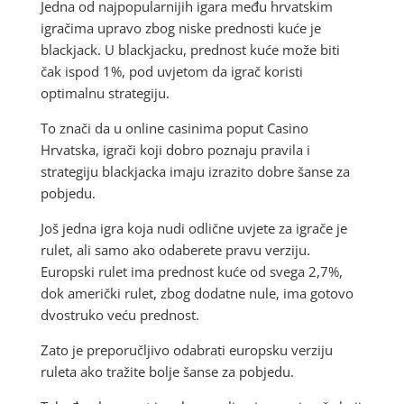
Jedna od najpopularnijih igara među hrvatskim
igračima upravo zbog niske prednosti kuće je
blackjack. U blackjacku, prednost kuće može biti
čak ispod 1%, pod uvjetom da igrač koristi
optimalnu strategiju.
To znači da u online casinima poput Casino
Hrvatska, igrači koji dobro poznaju pravila i
strategiju blackjacka imaju izrazito dobre šanse za
pobjedu.
Još jedna igra koja nudi odlične uvjete za igrače je
rulet, ali samo ako odaberete pravu verziju.
Europski rulet ima prednost kuće od svega 2,7%,
dok američki rulet, zbog dodatne nule, ima gotovo
dvostruko veću prednost.
Zato je preporučljivo odabrati europsku verziju
ruleta ako tražite bolje šanse za pobjedu.