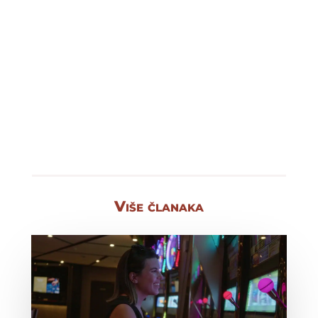
Više članaka