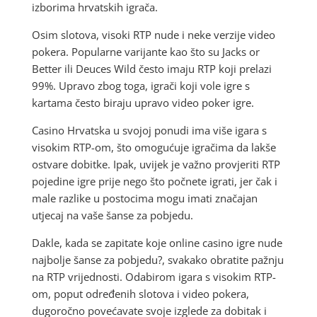
izborima hrvatskih igrača.
Osim slotova, visoki RTP nude i neke verzije video
pokera. Popularne varijante kao što su Jacks or
Better ili Deuces Wild često imaju RTP koji prelazi
99%. Upravo zbog toga, igrači koji vole igre s
kartama često biraju upravo video poker igre.
Casino Hrvatska u svojoj ponudi ima više igara s
visokim RTP-om, što omogućuje igračima da lakše
ostvare dobitke. Ipak, uvijek je važno provjeriti RTP
pojedine igre prije nego što počnete igrati, jer čak i
male razlike u postocima mogu imati značajan
utjecaj na vaše šanse za pobjedu.
Dakle, kada se zapitate koje online casino igre nude
najbolje šanse za pobjedu?, svakako obratite pažnju
na RTP vrijednosti. Odabirom igara s visokim RTP-
om, poput određenih slotova i video pokera,
dugoročno povećavate svoje izglede za dobitak i