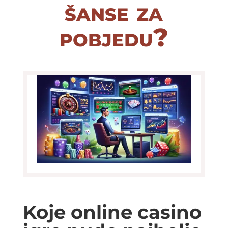
šanse za
pobjedu?
Koje online casino