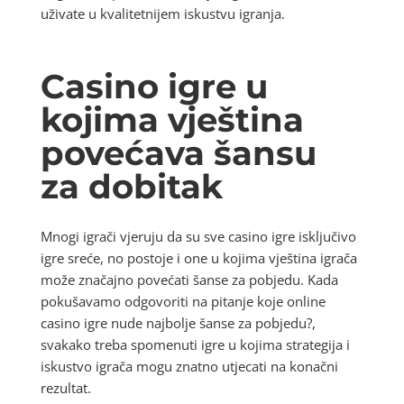
uživate u kvalitetnijem iskustvu igranja.
Casino igre u
kojima vještina
povećava šansu
za dobitak
Mnogi igrači vjeruju da su sve casino igre isključivo
igre sreće, no postoje i one u kojima vještina igrača
može značajno povećati šanse za pobjedu. Kada
pokušavamo odgovoriti na pitanje koje online
casino igre nude najbolje šanse za pobjedu?,
svakako treba spomenuti igre u kojima strategija i
iskustvo igrača mogu znatno utjecati na konačni
rezultat.