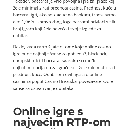
Također, baccarat je vrlo povoljna igra za igrače koji
žele minimalizirati prednost casina. Prednost kuće u
baccarat igri, ako se kladite na bankara, iznosi samo
oko 1,06%. Upravo zbog toga baccarat privlači velik
broj igrača koji žele povećati svoje izglede za
dobitak.
Dakle, kada razmišljate o tome koje online casino
igre nude najbolje šanse za pobjedu?, blackjack,
europski rulet i baccarat svakako su među
najboljim opcijama za igrače koji žele minimalizirati
prednost kuće. Odabirom ovih igara u online
casinima poput Casino Hrvatska, povećavate svoje
šanse za ostvarivanje dobitaka.
Online igre s
najvećim RTP-om