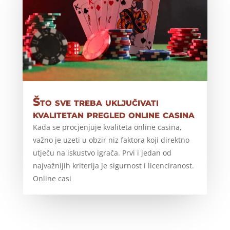
Što sve treba uključivati
kvalitetan pregled online casina
Kada se procjenjuje kvaliteta online casina,
važno je uzeti u obzir niz faktora koji direktno
utječu na iskustvo igrača. Prvi i jedan od
najvažnijih kriterija je sigurnost i licenciranost.
Online casi