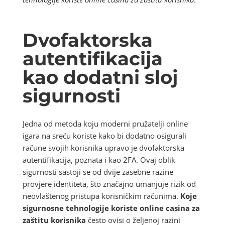
Dvofaktorska
autentifikacija
kao dodatni sloj
sigurnosti
Jedna od metoda koju moderni pružatelji online
igara na sreću koriste kako bi dodatno osigurali
račune svojih korisnika upravo je dvofaktorska
autentifikacija, poznata i kao 2FA. Ovaj oblik
sigurnosti sastoji se od dvije zasebne razine
provjere identiteta, što značajno umanjuje rizik od
neovlaštenog pristupa korisničkim računima.
Koje
sigurnosne tehnologije koriste online casina za
zaštitu korisnika
često ovisi o željenoj razini