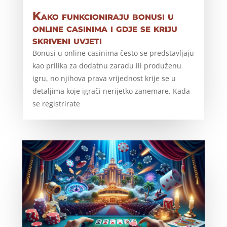
Kako funkcioniraju bonusi u
online casinima i gdje se kriju
skriveni uvjeti
Bonusi u online casinima često se predstavljaju
kao prilika za dodatnu zaradu ili produženu
igru, no njihova prava vrijednost krije se u
detaljima koje igrači nerijetko zanemare. Kada
se registrirate