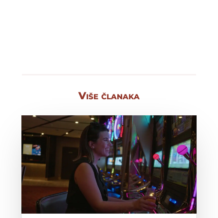
Više članaka