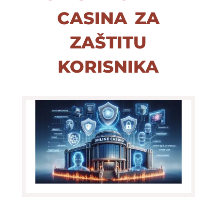
casina za
zaštitu
korisnika