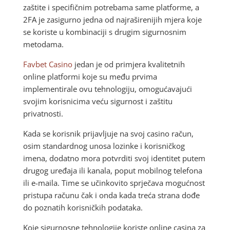
zaštite i specifičnim potrebama same platforme, a
2FA je zasigurno jedna od najraširenijih mjera koje
se koriste u kombinaciji s drugim sigurnosnim
metodama.
Favbet Casino
jedan je od primjera kvalitetnih
online platformi koje su među prvima
implementirale ovu tehnologiju, omogućavajući
svojim korisnicima veću sigurnost i zaštitu
privatnosti.
Kada se korisnik prijavljuje na svoj casino račun,
osim standardnog unosa lozinke i korisničkog
imena, dodatno mora potvrditi svoj identitet putem
drugog uređaja ili kanala, poput mobilnog telefona
ili e-maila. Time se učinkovito sprječava mogućnost
pristupa računu čak i onda kada treća strana dođe
do poznatih korisničkih podataka.
Koje sigurnosne tehnologije koriste online casina za