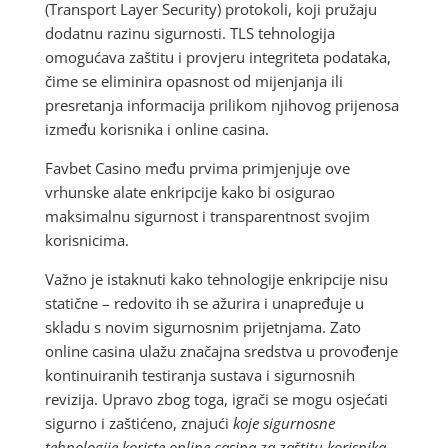
(Transport Layer Security) protokoli, koji pružaju
dodatnu razinu sigurnosti. TLS tehnologija
omogućava zaštitu i provjeru integriteta podataka,
čime se eliminira opasnost od mijenjanja ili
presretanja informacija prilikom njihovog prijenosa
između korisnika i online casina.
Favbet Casino među prvima primjenjuje ove
vrhunske alate enkripcije kako bi osigurao
maksimalnu sigurnost i transparentnost svojim
korisnicima.
Važno je istaknuti kako tehnologije enkripcije nisu
statične – redovito ih se ažurira i unapređuje u
skladu s novim sigurnosnim prijetnjama. Zato
online casina ulažu značajna sredstva u provođenje
kontinuiranih testiranja sustava i sigurnosnih
revizija. Upravo zbog toga, igrači se mogu osjećati
sigurno i zaštićeno, znajući
koje sigurnosne
tehnologije koriste online casina za zaštitu korisnika
.