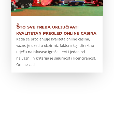
Što sve treba uključivati
kvalitetan pregled online casina
Kada se procjenjuje kvaliteta online casina,
važno je uzeti u obzir niz faktora koji direktno
utječu na iskustvo igrača. Prvi i jedan od
najvažnijih kriterija je sigurnost i licenciranost.
Online casi