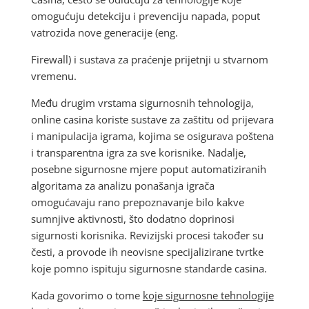
omogućuju detekciju i prevenciju napada, poput
vatrozida nove generacije (eng.
Firewall) i sustava za praćenje prijetnji u stvarnom
vremenu.
Među drugim vrstama sigurnosnih tehnologija,
online casina koriste sustave za zaštitu od prijevara
i manipulacija igrama, kojima se osigurava poštena
i transparentna igra za sve korisnike. Nadalje,
posebne sigurnosne mjere poput automatiziranih
algoritama za analizu ponašanja igrača
omogućavaju rano prepoznavanje bilo kakve
sumnjive aktivnosti, što dodatno doprinosi
sigurnosti korisnika. Revizijski procesi također su
česti, a provode ih neovisne specijalizirane tvrtke
koje pomno ispituju sigurnosne standarde casina.
Kada govorimo o tome
koje sigurnosne tehnologije