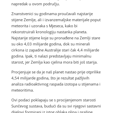
napredak u ovom području.
Znanstvenici su godinama proučavali najstarije
stijene Zemlje, ali i izvanzemaljske materijale poput
meteorita i uzoraka s Mjeseca, kako bi
rekonstruirali kronologiju nastanka planeta.
Najstarije stijene koje su pronađene na Zemlji stare
su oko 4,03 milijarde godina, dok su minerali
cirkona iz zapadne Australije stari čak 4,4 milijarde
godina. Ipak, ti nalazi predstavljaju minimalnu
starost, jer Zemlja kao cjelina mora biti još starija.
Procjenjuje se da je naš planet nastao prije otprilike
4,54 milijarde godina, što je rezultat pažljivih
analiza radioaktivnog raspada izotopa u stijenama i
meteoritima.
Ovi podaci poklapaju se s procijenjenom starosti
Sunčevog sustava, budući da su svi njegovi sastavni
dijelovi formirani iz istog oblaka plina i prašine.