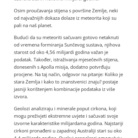
Osim proučavanja stijena s površine Zemlje, neki
od najvažnijih dokaza dolaze iz meteorita koji su
pali na naš planet.
Budući da su meteoriti sačuvani gotovo netaknuti
od vremena formiranja Sunčevog sustava, njihova
starost od oko 4,56 milijardi godina važan je
podatak. Također, istraživanja mjesečevih stijena,
donesenih s Apolla misija, dodatno potvrđuju
procjene. Na taj način, odgovor na pitanje: Koliko je
stara Zemlja i kako to znanstvenici znaju? postaje
jasniji korištenjem kombinacije podataka iz više
izvora.
Geolozi analiziraju i minerale poput cirkona, koji
mogu preživjeti ekstremne uvjete i sačuvati svoje
izvorne karakteristike milijardama godina. Najstariji
cirkoni pronađeni u zapadnoj Australiji stari su oko
4,4 milijarde godina. Ovakvi pronalasci omogućuju