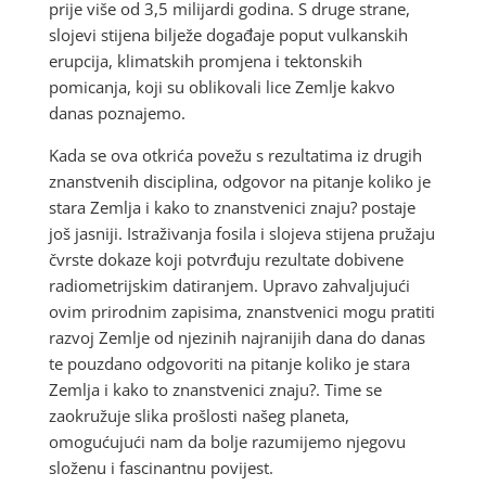
prije više od 3,5 milijardi godina. S druge strane,
slojevi stijena bilježe događaje poput vulkanskih
erupcija, klimatskih promjena i tektonskih
pomicanja, koji su oblikovali lice Zemlje kakvo
danas poznajemo.
Kada se ova otkrića povežu s rezultatima iz drugih
znanstvenih disciplina, odgovor na pitanje koliko je
stara Zemlja i kako to znanstvenici znaju? postaje
još jasniji. Istraživanja fosila i slojeva stijena pružaju
čvrste dokaze koji potvrđuju rezultate dobivene
radiometrijskim datiranjem. Upravo zahvaljujući
ovim prirodnim zapisima, znanstvenici mogu pratiti
razvoj Zemlje od njezinih najranijih dana do danas
te pouzdano odgovoriti na pitanje koliko je stara
Zemlja i kako to znanstvenici znaju?. Time se
zaokružuje slika prošlosti našeg planeta,
omogućujući nam da bolje razumijemo njegovu
složenu i fascinantnu povijest.