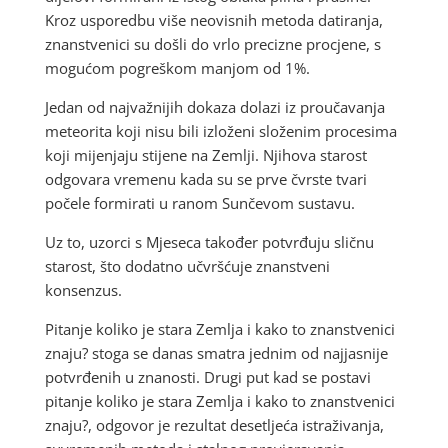
Kroz usporedbu više neovisnih metoda datiranja,
znanstvenici su došli do vrlo precizne procjene, s
mogućom pogreškom manjom od 1%.
Jedan od najvažnijih dokaza dolazi iz proučavanja
meteorita koji nisu bili izloženi složenim procesima
koji mijenjaju stijene na Zemlji. Njihova starost
odgovara vremenu kada su se prve čvrste tvari
počele formirati u ranom Sunčevom sustavu.
Uz to, uzorci s Mjeseca također potvrđuju sličnu
starost, što dodatno učvršćuje znanstveni
konsenzus.
Pitanje koliko je stara Zemlja i kako to znanstvenici
znaju? stoga se danas smatra jednim od najjasnije
potvrđenih u znanosti. Drugi put kad se postavi
pitanje koliko je stara Zemlja i kako to znanstvenici
znaju?, odgovor je rezultat desetljeća istraživanja,