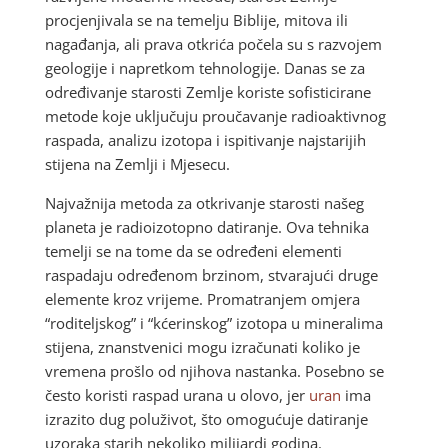
procjenjivala se na temelju Biblije, mitova ili
nagađanja, ali prava otkrića počela su s razvojem
geologije i napretkom tehnologije. Danas se za
određivanje starosti Zemlje koriste sofisticirane
metode koje uključuju proučavanje radioaktivnog
raspada, analizu izotopa i ispitivanje najstarijih
stijena na Zemlji i Mjesecu.
Najvažnija metoda za otkrivanje starosti našeg
planeta je radioizotopno datiranje. Ova tehnika
temelji se na tome da se određeni elementi
raspadaju određenom brzinom, stvarajući druge
elemente kroz vrijeme. Promatranjem omjera
“roditeljskog” i “kćerinskog” izotopa u mineralima
stijena, znanstvenici mogu izračunati koliko je
vremena prošlo od njihova nastanka. Posebno se
često koristi raspad urana u olovo, jer
uran
ima
izrazito dug poluživot, što omogućuje datiranje
uzoraka starih nekoliko milijardi godina.