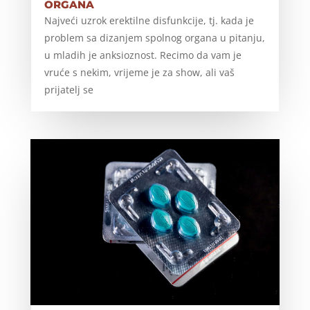
organa
Najveći uzrok erektilne disfunkcije, tj. kada je
problem sa dizanjem spolnog organa u pitanju,
u mladih je anksioznost. Recimo da vam je
vruće s nekim, vrijeme je za show, ali vaš
prijatelj se