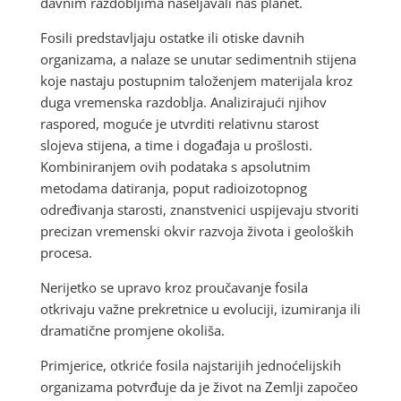
davnim razdobljima naseljavali naš planet.
Fosili predstavljaju ostatke ili otiske davnih
organizama, a nalaze se unutar sedimentnih stijena
koje nastaju postupnim taloženjem materijala kroz
duga vremenska razdoblja. Analizirajući njihov
raspored, moguće je utvrditi relativnu starost
slojeva stijena, a time i događaja u prošlosti.
Kombiniranjem ovih podataka s apsolutnim
metodama datiranja, poput radioizotopnog
određivanja starosti, znanstvenici uspijevaju stvoriti
precizan vremenski okvir razvoja života i geoloških
procesa.
Nerijetko se upravo kroz proučavanje fosila
otkrivaju važne prekretnice u evoluciji, izumiranja ili
dramatične promjene okoliša.
Primjerice, otkriće fosila najstarijih jednoćelijskih
organizama potvrđuje da je život na Zemlji započeo