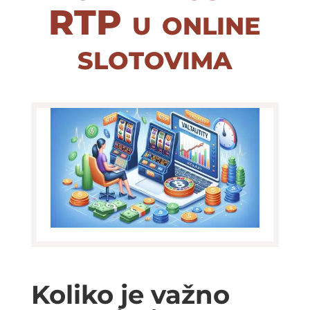
RTP u online
slotovima
Koliko je važno