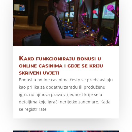
Kako funkcioniraju bonusi u
online casinima i gdje se kriju
skriveni uvjeti
Bonusi u online casinima često se predstavljaju
kao prilika za dodatnu zaradu ili produženu
igru, no njihova prava vrijednost krije se u
detaljima koje igrači nerijetko zanemare. Kada
se registrirate