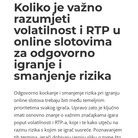
Koliko je važno
razumjeti
volatilnost i RTP u
online slotovima
za odgovorno
igranje i
smanjenje rizika
Odgovorno kockanje i smanjenje rizika pri igranju
online slotova trebaju biti među temeljnim
prioritetima svakog igrača. Upravo zato je ključno
imati osnovno znanje o važnim značajkama igara
poput volatilnosti i RTP-a, koje i te kako utječu na
razinu rizika s kojim se igrač susreće. Poznavanjem
tih termina, igrači dobivaju jasniju sliku o tome što