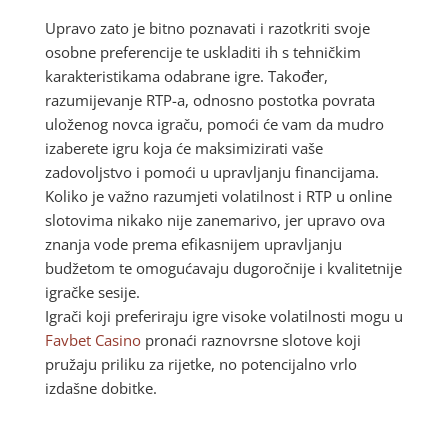
Upravo zato je bitno poznavati i razotkriti svoje
osobne preferencije te uskladiti ih s tehničkim
karakteristikama odabrane igre. Također,
razumijevanje RTP-a, odnosno postotka povrata
uloženog novca igraču, pomoći će vam da mudro
izaberete igru koja će maksimizirati vaše
zadovoljstvo i pomoći u upravljanju financijama.
Koliko je važno razumjeti volatilnost i RTP u online
slotovima nikako nije zanemarivo, jer upravo ova
znanja vode prema efikasnijem upravljanju
budžetom te omogućavaju dugoročnije i kvalitetnije
igračke sesije.
Igrači koji preferiraju igre visoke volatilnosti mogu u
Favbet Casino
pronaći raznovrsne slotove koji
pružaju priliku za rijetke, no potencijalno vrlo
izdašne dobitke.