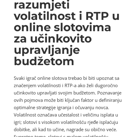
razumjeti
volatilnost i RTP u
online slotovima
za učinkovito
upravljanje
budžetom
Svaki igrač online slotova trebao bi biti upoznat sa
značenjem volatilnosti i RTP-a ako želi dugoročno
učinkovito upravljati svojim budžetom. Poznavanje
ovih pojmova može biti ključan faktor u definiranju
optimalne strategije igranja i očuvanju novca.
Volatilnost označava učestalost i veličinu isplata u
igri; slotovi s visokom volatilnošću rjeđe isplaćuju
dobitke, ali kad to učine, nagrade su obično veće.
Suprotno tome, slotovi s malom volatilnošću