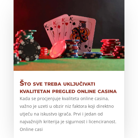
Što sve treba uključivati
kvalitetan pregled online casina
Kada se procjenjuje kvaliteta online casina,
važno je uzeti u obzir niz faktora koji direktno
utječu na iskustvo igrača. Prvi i jedan od
najvažnijih kriterija je sigurnost i licenciranost.
Online casi