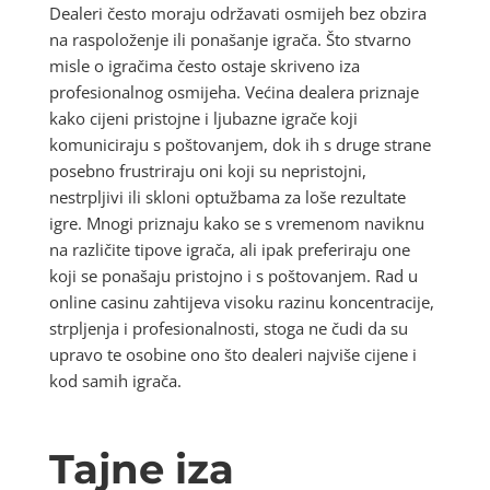
Dealeri često moraju održavati osmijeh bez obzira
na raspoloženje ili ponašanje igrača. Što stvarno
misle o igračima često ostaje skriveno iza
profesionalnog osmijeha. Većina dealera priznaje
kako cijeni pristojne i ljubazne igrače koji
komuniciraju s poštovanjem, dok ih s druge strane
posebno frustriraju oni koji su nepristojni,
nestrpljivi ili skloni optužbama za loše rezultate
igre. Mnogi priznaju kako se s vremenom naviknu
na različite tipove igrača, ali ipak preferiraju one
koji se ponašaju pristojno i s poštovanjem. Rad u
online casinu zahtijeva visoku razinu koncentracije,
strpljenja i profesionalnosti, stoga ne čudi da su
upravo te osobine ono što dealeri najviše cijene i
kod samih igrača.
Tajne iza