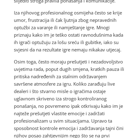
slijediti stroga pravila ponašanja i komunikacije.
Iza njihovog profesionalnog osmijeha često se krije
umor, frustracija ili čak ljutnja zbog nepravednih
optužbi za varanje ili namještanje igre. Mnogi
priznaju kako im je teško ostati ravnodušnima kada
ih igrači optužuju za lošu sreću ili gubitke, iako su
svjesni da na rezultate igre nemaju nikakav utjecaj.
Osim toga, često moraju prešutjeti i nezadovoljstvo
uvjetima rada, poput dugih smjena, kratkih pauza ili
pritiska nadređenih za stalnim održavanjem
savršene atmosfere za igru. Koliko zarađuju live
dealeri i što stvarno misle o igračima ostaje
uglavnom skriveno iza strogo kontroliranog
ponašanja, no povremeno ipak otkrivaju kako im je
najteže prešutjeti vlastite emocije i zadržati
profesionalizam u svim situacijama. Upravo ta
sposobnost kontrole emocija i zadržavanja tajni čini
njihov posao zahtjevnijim nego što se na prvi