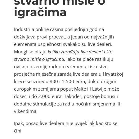
stvarno misle o
igračima
Industrija online casina posljednjih godina
doživljava pravi procvat, a jedan od najvažnijih
elemenata uspješnosti svakako su live dealeri.
Mnogi se pitaju
koliko zarađuju live dealeri i što
stvarno misle o igračima
. Iako se plaće razlikuju
ovisno o zemlji, radnom vremenu i iskustvu,
prosječna mjesečna zarada live dealera u Hrvatskoj
kreće se između 800 i 1.500 eura, dok u drugim
europskim zemljama poput Malte ili Latvije može
doseći i do 2.000 eura. Također, postoje bonusi i
dodatne stimulacije za rad u noćnim smjenama ili
vikendima.
Ipak, posao live dealera nije uvijek lak kao što se
čini.