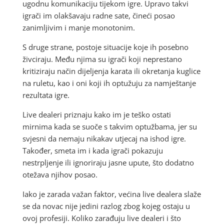
ugodnu komunikaciju tijekom igre. Upravo takvi
igrači im olakšavaju radne sate, čineći posao
zanimljivim i manje monotonim.
S druge strane, postoje situacije koje ih posebno
živciraju. Među njima su igrači koji neprestano
kritiziraju način dijeljenja karata ili okretanja kuglice
na ruletu, kao i oni koji ih optužuju za namještanje
rezultata igre.
Live dealeri priznaju kako im je teško ostati
mirnima kada se suoče s takvim optužbama, jer su
svjesni da nemaju nikakav utjecaj na ishod igre.
Također, smeta im i kada igrači pokazuju
nestrpljenje ili ignoriraju jasne upute, što dodatno
otežava njihov posao.
Iako je zarada važan faktor, većina live dealera slaže
se da novac nije jedini razlog zbog kojeg ostaju u
ovoj profesiji. Koliko zarađuju live dealeri i što