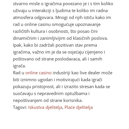
stvarno misle o igračima povezano je i s tim koliko
uživaju u interakciji s ljudima te koliko im radna
atmosfera odgovara. Mnogi od njih ističu kako im
rad u online casinu omogućuje upoznavanje
različitih kultura i osobnosti, što posao čini
dinamičnim i zanimljivijim od klasičnih poslova.
Ipak, kako bi zadržali pozitivan stav prema
igračima, važno im je da se osjećaju cijenjeno i
poštovano od strane poslodavaca, ali i samih
igrača.
Rad u
online casino
industriji kao live dealer može
biti iznimno ugodan i motivirajući kada igrači
pokazuju pristojnost, ali i izrazito stresan kada se
suočavaju s nepravednim optužbama i
nepoštivanjem od strane korisnika.
Tagovi:
Iskustva djelitelja
,
Plaće djelitelja