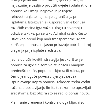
najvažnije je pažljivo proučiti uvjete i odabrati one
bonuse koji imaju najpovoljnije uvjete
reinvestiranja te najmanje ograničenja pri
isplatama. Istraživanje i uspoređivanje bonusa
različitih casina igra važnu ulogu u stvaranju
održive taktike, pa se tako Admiral casino često
ističe kao brend koji nudi transparentne uvjete
korištenja bonusa te jasno prikazuje potrebni broj
ulaganja prije isplate sredstava.
Jedna od učinkovitih strategija jest korištenje
bonusa za igre s nižom volatilnošću i manjom
prednošću kuće, poput blackjacka ili ruleta, pri
čemu je moguće povećati vjerojatnost za
ispunjavanje uvjeta bonusa. Također, treba voditi
računa o postavljanju limita te razumno upravljati
sredstvima, bez obzira što se radi o bonus novcu.
Planiranje vremena i kontrola uloga ključni su