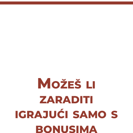
Možeš li
zaraditi
igrajući samo s
bonusima