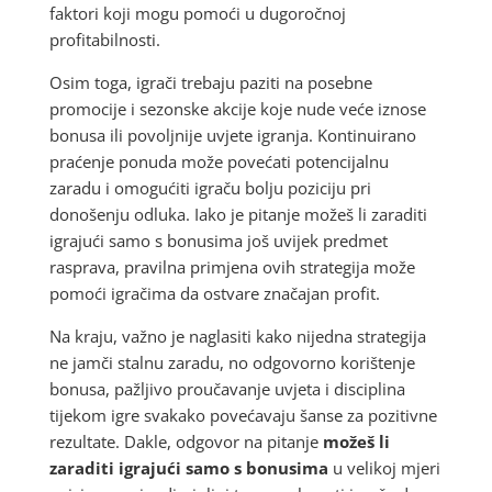
faktori koji mogu pomoći u dugoročnoj
profitabilnosti.
Osim toga, igrači trebaju paziti na posebne
promocije i sezonske akcije koje nude veće iznose
bonusa ili povoljnije uvjete igranja. Kontinuirano
praćenje ponuda može povećati potencijalnu
zaradu i omogućiti igraču bolju poziciju pri
donošenju odluka. Iako je pitanje možeš li zaraditi
igrajući samo s bonusima još uvijek predmet
rasprava, pravilna primjena ovih strategija može
pomoći igračima da ostvare značajan profit.
Na kraju, važno je naglasiti kako nijedna strategija
ne jamči stalnu zaradu, no odgovorno korištenje
bonusa, pažljivo proučavanje uvjeta i disciplina
tijekom igre svakako povećavaju šanse za pozitivne
rezultate. Dakle, odgovor na pitanje
možeš li
zaraditi igrajući samo s bonusima
u velikoj mjeri