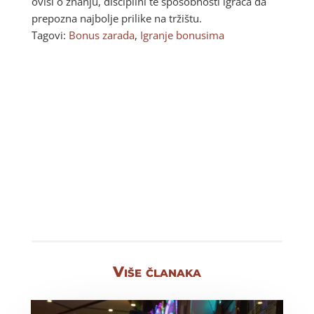
ovisi o znanju, disciplini te sposobnosti igrača da
prepozna najbolje prilike na tržištu.
Tagovi:
Bonus zarada
,
Igranje bonusima
Više članaka