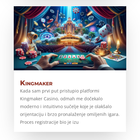
Kingmaker
Kada sam prvi put pristupio platformi
Kingmaker Casino, odmah me dočekalo
moderno i intuitivno sučelje koje je olakšalo
orijentaciju i brzo pronalaženje omiljenih igara.
Proces registracije bio je izu