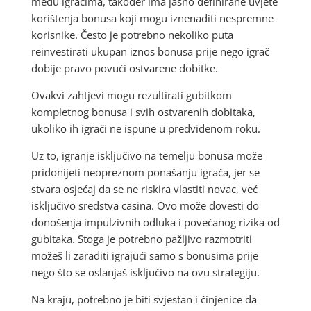
među igračima, također ima jasno definirane uvjete
korištenja bonusa koji mogu iznenaditi nespremne
korisnike. Često je potrebno nekoliko puta
reinvestirati ukupan iznos bonusa prije nego igrač
dobije pravo povući ostvarene dobitke.
Ovakvi zahtjevi mogu rezultirati gubitkom
kompletnog bonusa i svih ostvarenih dobitaka,
ukoliko ih igrači ne ispune u predviđenom roku.
Uz to, igranje isključivo na temelju bonusa može
pridonijeti neopreznom ponašanju igrača, jer se
stvara osjećaj da se ne riskira vlastiti novac, već
isključivo sredstva casina. Ovo može dovesti do
donošenja impulzivnih odluka i povećanog rizika od
gubitaka. Stoga je potrebno pažljivo razmotriti
možeš li zaraditi igrajući samo s bonusima prije
nego što se oslanjaš isključivo na ovu strategiju.
Na kraju, potrebno je biti svjestan i činjenice da