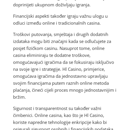
doprinijeti ukupnom doživljaju igranja.
Financijski aspekti također igraju važnu ulogu u
odluci između online i tradicionalnih casina.
Troškovi putovanja, smještaja i drugih dodatnih
izdataka mogu biti značajni kada se odlučujete za
posjet fizičkom casinu. Nasuprot tome, online
casina eliminiraju te dodatne troškove,
omogućavajući igračima da se fokusiraju isključivo
na svoje igre i strategije. Hl Casino, primjerice,
omogućava igračima da jednostavno upravljaju
svojim financijama putem raznih online metoda
plaćanja, čineći cijeli proces mnogo jednostavnijim i
bržim.
Sigurnost i transparentnost su također važni
čimbenici. Online casina, kao što je Hl Casino,
koriste napredne tehnologije enkripcije kako bi
osigurali sigurnost osobnih i financijskih podataka