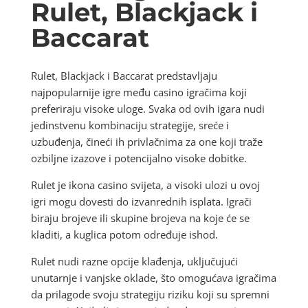
Rulet, Blackjack i
Baccarat
Rulet, Blackjack i Baccarat predstavljaju
najpopularnije igre među casino igračima koji
preferiraju visoke uloge. Svaka od ovih igara nudi
jedinstvenu kombinaciju strategije, sreće i
uzbuđenja, čineći ih privlačnima za one koji traže
ozbiljne izazove i potencijalno visoke dobitke.
Rulet je ikona casino svijeta, a visoki ulozi u ovoj
igri mogu dovesti do izvanrednih isplata. Igrači
biraju brojeve ili skupine brojeva na koje će se
kladiti, a kuglica potom određuje ishod.
Rulet nudi razne opcije klađenja, uključujući
unutarnje i vanjske oklade, što omogućava igračima
da prilagode svoju strategiju riziku koji su spremni