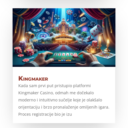
Kingmaker
Kada sam prvi put pristupio platformi
Kingmaker Casino, odmah me dočekalo
moderno i intuitivno sučelje koje je olakšalo
orijentaciju i brzo pronalaženje omiljenih igara.
Proces registracije bio je izu