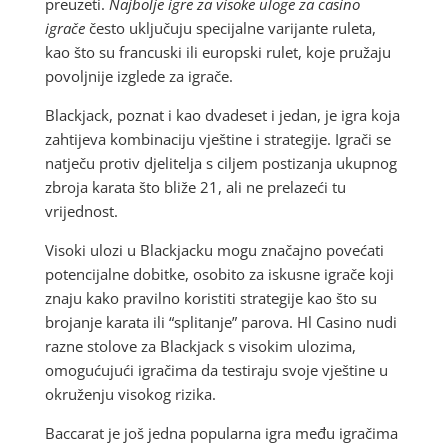
preuzeti.
Najbolje igre za visoke uloge za casino
igrače
često uključuju specijalne varijante ruleta,
kao što su francuski ili europski rulet, koje pružaju
povoljnije izglede za igrače.
Blackjack, poznat i kao dvadeset i jedan, je igra koja
zahtijeva kombinaciju vještine i strategije. Igrači se
natječu protiv djelitelja s ciljem postizanja ukupnog
zbroja karata što bliže 21, ali ne prelazeći tu
vrijednost.
Visoki ulozi u Blackjacku mogu značajno povećati
potencijalne dobitke, osobito za iskusne igrače koji
znaju kako pravilno koristiti strategije kao što su
brojanje karata ili “splitanje” parova. Hl Casino nudi
razne stolove za Blackjack s visokim ulozima,
omogućujući igračima da testiraju svoje vještine u
okruženju visokog rizika.
Baccarat je još jedna popularna igra među igračima