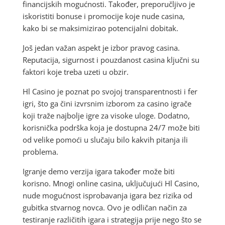
financijskih mogućnosti. Također, preporučljivo je
iskoristiti bonuse i promocije koje nude casina,
kako bi se maksimizirao potencijalni dobitak.
Još jedan važan aspekt je izbor pravog casina.
Reputacija, sigurnost i pouzdanost casina ključni su
faktori koje treba uzeti u obzir.
Hl Casino je poznat po svojoj transparentnosti i fer
igri, što ga čini izvrsnim izborom za casino igrače
koji traže najbolje igre za visoke uloge. Dodatno,
korisnička podrška koja je dostupna 24/7 može biti
od velike pomoći u slučaju bilo kakvih pitanja ili
problema.
Igranje demo verzija igara također može biti
korisno. Mnogi online casina, uključujući Hl Casino,
nude mogućnost isprobavanja igara bez rizika od
gubitka stvarnog novca. Ovo je odličan način za
testiranje različitih igara i strategija prije nego što se