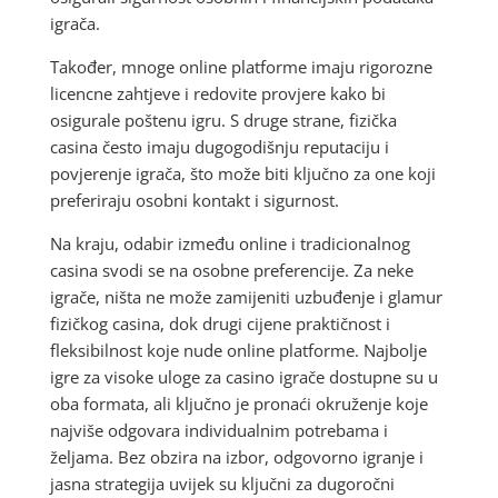
igrača.
Također, mnoge online platforme imaju rigorozne
licencne zahtjeve i redovite provjere kako bi
osigurale poštenu igru. S druge strane, fizička
casina često imaju dugogodišnju reputaciju i
povjerenje igrača, što može biti ključno za one koji
preferiraju osobni kontakt i sigurnost.
Na kraju, odabir između online i tradicionalnog
casina svodi se na osobne preferencije. Za neke
igrače, ništa ne može zamijeniti uzbuđenje i glamur
fizičkog casina, dok drugi cijene praktičnost i
fleksibilnost koje nude online platforme. Najbolje
igre za visoke uloge za casino igrače dostupne su u
oba formata, ali ključno je pronaći okruženje koje
najviše odgovara individualnim potrebama i
željama. Bez obzira na izbor, odgovorno igranje i
jasna strategija uvijek su ključni za dugoročni