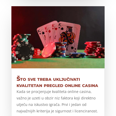
Što sve treba uključivati
kvalitetan pregled online casina
Kada se procjenjuje kvaliteta online casina,
važno je uzeti u obzir niz faktora koji direktno
utječu na iskustvo igrača. Prvi i jedan od
najvažnijih kriterija je sigurnost i licenciranost.