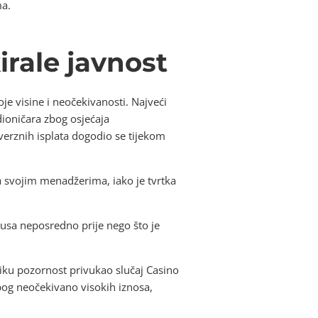
ma.
irale javnost
oje visine i neočekivanosti. Najveći
dioničara zbog osjećaja
verznih isplata dogodio se tijekom
a svojim menadžerima, iako je tvrtka
onusa neposredno prije nego što je
liku pozornost privukao slučaj Casino
zbog neočekivano visokih iznosa,