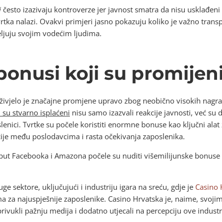
i
često izazivaju kontroverze jer javnost smatra da nisu usklađeni 
tka nalazi. Ovakvi primjeri jasno pokazuju koliko je važno tran
ljuju svojim vodećim ljudima.
bonusi koji su promijenil
doživjelo je značajne promjene upravo zbog neobično visokih nagr
 su stvarno isplaćeni
nisu samo izazvali reakcije javnosti, već su 
slenici. Tvrtke su počele koristiti enormne bonuse kao ključni alat 
ije među poslodavcima i rasta očekivanja zaposlenika.
ut Facebooka i Amazona počele su nuditi višemilijunske bonuse ka
uge sektore, uključujući i industriju igara na sreću, gdje je
Casino 
ma za najuspješnije zaposlenike. Casino Hrvatska je, naime, svo
rivukli pažnju medija i dodatno utjecali na percepciju ove industr