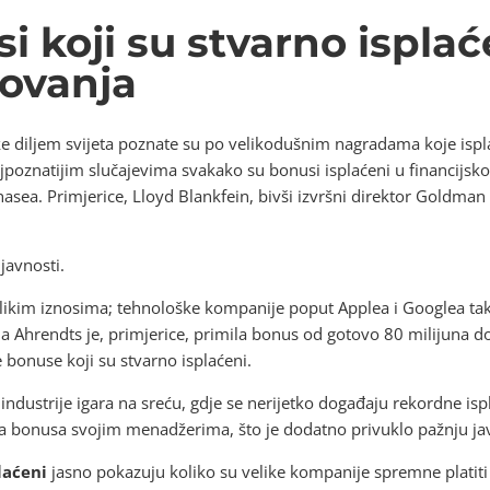
i koji su stvarno isplać
lovanja
tke diljem svijeta poznate su po velikodušnim nagradama koje is
poznatijim slučajevima svakako su bonusi isplaćeni u financijs
ea. Primjerice, Lloyd Blankfein, bivši izvršni direktor Goldman
javnosti.
ikim iznosima; tehnološke kompanije poput Applea i Googlea tako
a Ahrendts je, primjerice, primila bonus od gotovo 80 milijuna do
 bonuse koji su stvarno isplaćeni.
 industrije igara na sreću, gdje se nerijetko događaju rekordne isp
ata bonusa svojim menadžerima, što je dodatno privuklo pažnju jav
laćeni
jasno pokazuju koliko su velike kompanije spremne platiti z