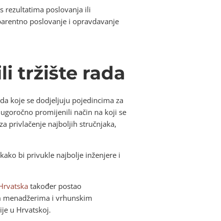
s rezultatima poslovanja ili
sparentno poslovanje i opravdavanje
i tržište rada
ada koje se dodjeljuju pojedincima za
dugoročno promijenili način na koji se
za privlačenje najboljih stručnjaka,
ko bi privukle najbolje inženjere i
Hrvatska
također postao
jim menadžerima i vrhunskim
ije u Hrvatskoj.