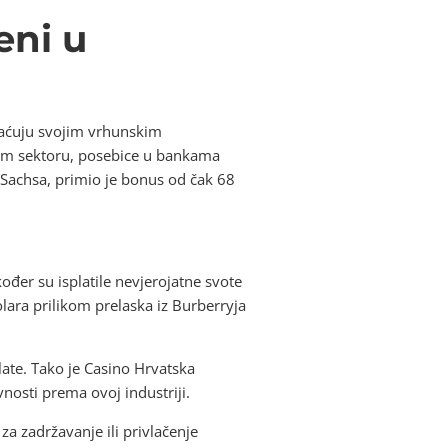
eni u
plaćuju svojim vrhunskim
kom sektoru, posebice u bankama
 Sachsa, primio je bonus od čak 68
đer su isplatile nevjerojatne svote
lara prilikom prelaska iz Burberryja
late. Tako je Casino Hrvatska
nosti prema ovoj industriji.
a zadržavanje ili privlačenje