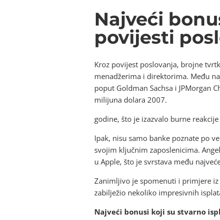
Najveći bonus
povijesti pos
Kroz povijest poslovanja, brojne tvr
menadžerima i direktorima. Među naj
poput Goldman Sachsa i JPMorgan Chas
milijuna dolara 2007.
godine, što je izazvalo burne reakcije 
Ipak, nisu samo banke poznate po vel
svojim ključnim zaposlenicima. Angel
u Apple, što je svrstava među najveće
Zanimljivo je spomenuti i primjere iz
zabilježio nekoliko impresivnih ispl
Najveći bonusi koji su stvarno isp