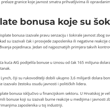
o prelaze granice koje javnost smatra prihvatljivima ili opravdani
ate bonusa koje su šok
 isplate bonusa izazvale pravu senzaciju i šokirale javnost zbog sv
ad su izazivali čak i prosvjede zaposlenika ili negativne reakcije 
vanja pojedinaca. Jedan od najpoznatijih primjera takvih kontro
ća kuća AIG podijelila bonuse u iznosu od čak 165 milijuna dolar
tanak.
ll Lynch, čiji su rukovoditelji dobili ukupno 3,6 milijardi dolara b
 izazvalo žestoku osudu javnosti i političkih lidera.
late bonusa isključivo u financijskom sektoru. U Hrvatskoj je ve
imili bonuse koji su izazvali burne reakcije u medijima i javnosti 
imanjima zaposlenika u toj industriji.