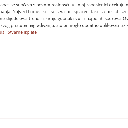
danas se suočava s novom realnošću u kojoj zaposlenici očekuju n
anja. Najveći bonusi koji su stvarno isplaćeni tako su postali svo
 ne slijede ovaj trend riskiraju gubitak svojih najboljih kadrova. 
akvog pristupa nagrađivanju, što bi moglo dodatno oblikovati trži
usi
,
Stvarne isplate