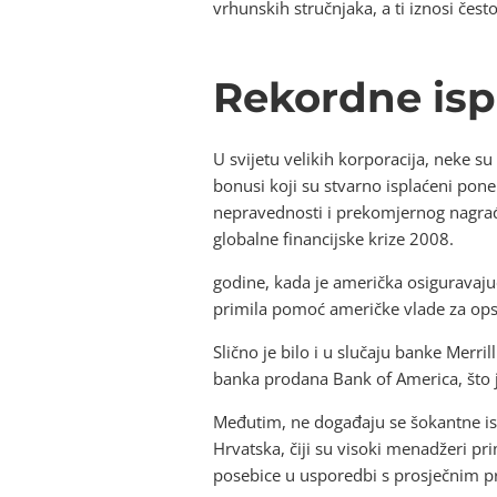
vrhunskih stručnjaka, a ti iznosi čest
Rekordne ispl
U svijetu velikih korporacija, neke su
bonusi koji su stvarno isplaćeni ponek
nepravednosti i prekomjernog nagrađi
globalne financijske krize 2008.
godine, kada je američka osiguravaju
primila pomoć američke vlade za ops
Slično je bilo i u slučaju banke Merri
banka prodana Bank of America, što je
Međutim, ne događaju se šokantne isp
Hrvatska, čiji su visoki menadžeri pr
posebice u usporedbi s prosječnim pr