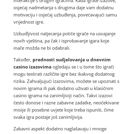
interakcije s drugim igračima. Kada igrate izazove,
osjećaj nadmetanja s drugima daje vam dodatnu
motivaciju i osjećaj uzbuđenja, povećavajući samu
vrijednost igre.
Uzbudljivost natjecanja potiče igrače na usvajanje
novih vještina, pa čak i isprobavanje igara koje
inače možda ne bi odabrali.
Također,
prednosti sudjelovanja u dnevnim
casino izazovima
ogledaju se i u tome što igrači
mogu testirati različite igre bez ikakvog dodatnog
rizika. Zahvaljujući izazovima, možete se upoznati s
novim igrama ili pak dodatno uživati u klasičnim
casino igrama na zanimljiviji način. Takvi izazovi
često donose i razne zabavne zadatke, neočekivane
misije ili posebne uvjete koje treba ispuniti, čime
svaka igra postaje još zanimljivija.
Zabavni aspekt dodatno naglašavaju i mnoge