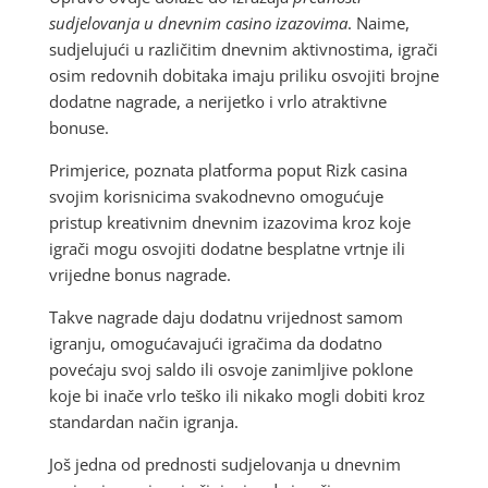
sudjelovanja u dnevnim casino izazovima
. Naime,
sudjelujući u različitim dnevnim aktivnostima, igrači
osim redovnih dobitaka imaju priliku osvojiti brojne
dodatne nagrade, a nerijetko i vrlo atraktivne
bonuse.
Primjerice, poznata platforma poput Rizk casina
svojim korisnicima svakodnevno omogućuje
pristup kreativnim dnevnim izazovima kroz koje
igrači mogu osvojiti dodatne besplatne vrtnje ili
vrijedne bonus nagrade.
Takve nagrade daju dodatnu vrijednost samom
igranju, omogućavajući igračima da dodatno
povećaju svoj saldo ili osvoje zanimljive poklone
koje bi inače vrlo teško ili nikako mogli dobiti kroz
standardan način igranja.
Još jedna od prednosti sudjelovanja u dnevnim