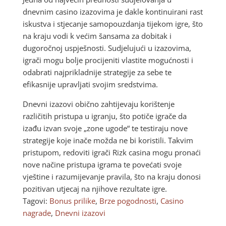
dnevnim casino izazovima je dakle kontinuirani rast
iskustva i stjecanje samopouzdanja tijekom igre, što
na kraju vodi k većim šansama za dobitak i
dugoročnoj uspješnosti. Sudjelujući u izazovima,
igrači mogu bolje procijeniti vlastite mogućnosti i
odabrati najprikladnije strategije za sebe te
efikasnije upravljati svojim sredstvima.
Dnevni izazovi obično zahtijevaju korištenje
različitih pristupa u igranju, što potiče igrače da
izađu izvan svoje „zone ugode“ te testiraju nove
strategije koje inače možda ne bi koristili. Takvim
pristupom, redoviti igrači Rizk casina mogu pronaći
nove načine pristupa igrama te povećati svoje
vještine i razumijevanje pravila, što na kraju donosi
pozitivan utjecaj na njihove rezultate igre.
Tagovi:
Bonus prilike
,
Brze pogodnosti
,
Casino
nagrade
,
Dnevni izazovi