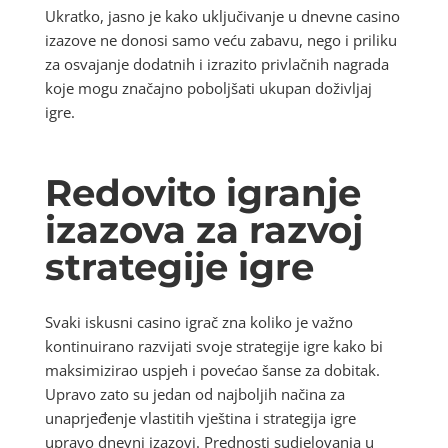
Ukratko, jasno je kako uključivanje u dnevne casino
izazove ne donosi samo veću zabavu, nego i priliku
za osvajanje dodatnih i izrazito privlačnih nagrada
koje mogu značajno poboljšati ukupan doživljaj
igre.
Redovito igranje
izazova za razvoj
strategije igre
Svaki iskusni casino igrač zna koliko je važno
kontinuirano razvijati svoje strategije igre kako bi
maksimizirao uspjeh i povećao šanse za dobitak.
Upravo zato su jedan od najboljih načina za
unaprjeđenje vlastitih vještina i strategija igre
upravo dnevni izazovi.
Prednosti sudjelovanja u