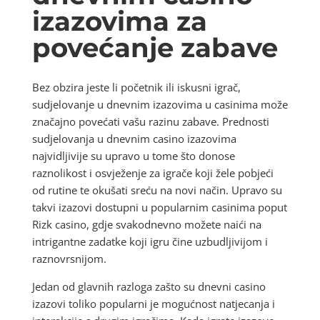
izazovima za
povećanje zabave
Bez obzira jeste li početnik ili iskusni igrač,
sudjelovanje u dnevnim izazovima u casinima može
značajno povećati vašu razinu zabave. Prednosti
sudjelovanja u dnevnim casino izazovima
najvidljivije su upravo u tome što donose
raznolikost i osvježenje za igrače koji žele pobjeći
od rutine te okušati sreću na novi način. Upravo su
takvi izazovi dostupni u popularnim casinima poput
Rizk casino, gdje svakodnevno možete naići na
intrigantne zadatke koji igru čine uzbudljivijom i
raznovrsnijom.
Jedan od glavnih razloga zašto su dnevni casino
izazovi toliko popularni je mogućnost natjecanja i