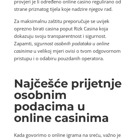
provjeri je li određeno online casino regulirano od
strane priznatog tijela koje nadzire njegov rad.
Za maksimalnu zaštitu preporučuje se uvijek
oprezno birati casina poput Rizk Casina koja
dokazuju svoju transparentnost i sigurnost.
Zapamti,
sigurnost osobnih podataka u online
casinima
u velikoj mjeri ovisi o tvom odgovornom
pristupu i o odabiru pouzdanih operatora.
Najčešće prijetnje
osobnim
podacima u
online casinima
Kada govorimo o online igrama na sreću, važno je