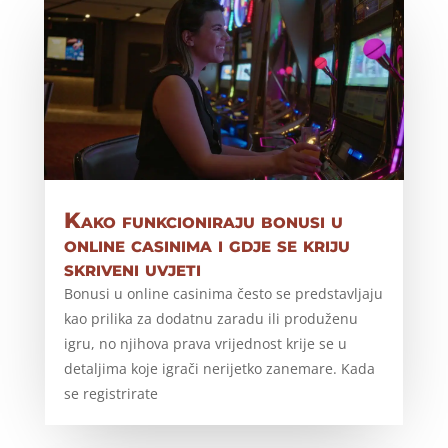
Kako funkcioniraju bonusi u
online casinima i gdje se kriju
skriveni uvjeti
Bonusi u online casinima često se predstavljaju
kao prilika za dodatnu zaradu ili produženu
igru, no njihova prava vrijednost krije se u
detaljima koje igrači nerijetko zanemare. Kada
se registrirate